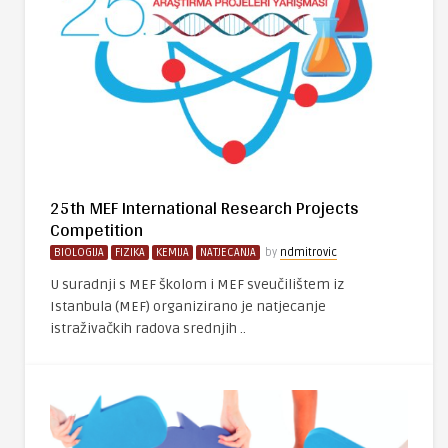
25th MEF International Research Projects
Competition
BIOLOGIJA
FIZIKA
KEMIJA
NATJECANJA
by
ndmitrovic
U suradnji s MEF školom i MEF sveučilištem iz
Istanbula (MEF) organizirano je natjecanje
istraživačkih radova srednjih ..