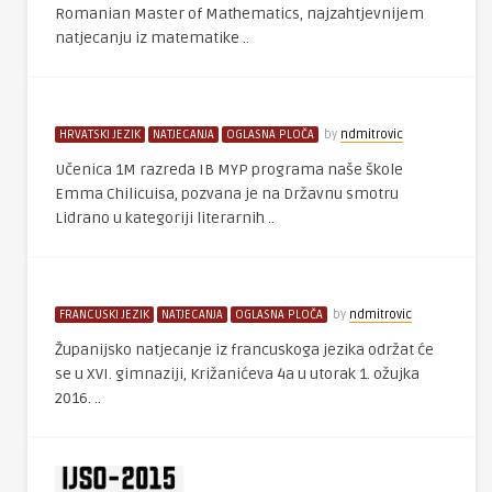
Romanian Master of Mathematics, najzahtjevnijem
natjecanju iz matematike ..
HRVATSKI JEZIK
NATJECANJA
OGLASNA PLOČA
by
ndmitrovic
Učenica 1M razreda IB MYP programa naše škole
Emma Chilicuisa, pozvana je na Državnu smotru
Lidrano u kategoriji literarnih ..
FRANCUSKI JEZIK
NATJECANJA
OGLASNA PLOČA
by
ndmitrovic
Županijsko natjecanje iz francuskoga jezika održat će
se u XVI. gimnaziji, Križanićeva 4a u utorak 1. ožujka
2016. ..