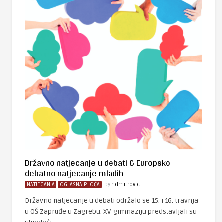
Državno natjecanje u debati & Europsko
debatno natjecanje mladih
NATJECANJA
OGLASNA PLOČA
by
ndmitrovic
Državno natjecanje u debati održalo se 15. i 16. travnja
u OŠ Zapruđe u Zagrebu. XV. gimnaziju predstavljali su