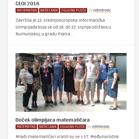
CEOI 2016
INFORMATIKA
NATJECANJA
OGLASNA PLOČA
by
ndmitrovic
Završila je 23. srednjoeuropska informatička
olimpijada koja se od 18. do 23. srpnja održava u
Rumunjskoj, u gradu Piatra ..
Doček olimpijaca matematičara
MATEMATIKA
NATJECANJA
OGLASNA PLOČA
by
ndmitrovic
Mladi matematičari vratili su se s 57. Međunarodne