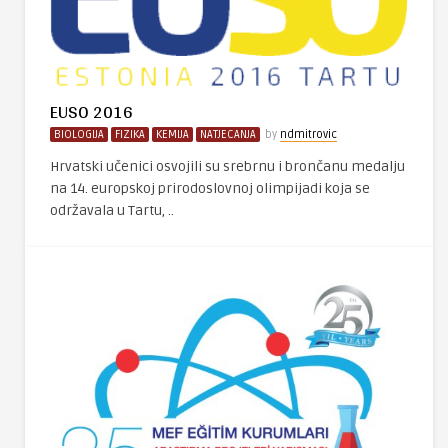
EUSO 2016
BIOLOGIJA
FIZIKA
KEMIJA
NATJECANJA
by
ndmitrovic
Hrvatski učenici osvojili su srebrnu i brončanu medalju
na 14. europskoj prirodoslovnoj olimpijadi koja se
održavala u Tartu, ..