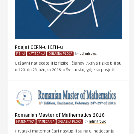
Posjet CERN-u i ETH-u
FIZIKA
NATJECANJA
OGLASNA PLOČA
by
ddmitrovic
Državni natjecatelji iz fizike i članovi Aktiva fizike bili su
od 20. do 23. ožujka 2016. u Švicarskoj gdje su posjetili ..
Romanian Master of Mathematics 2016
MATEMATIKA
NATJECANJA
OGLASNA PLOČA
by
ndmitrovic
Hrvatski matematičari nastupili su na 8. natjecanju