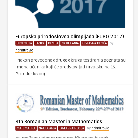
Europska prirodoslovna olimpijada (EUSO 2017)
BIOLOGIJA
FIZIKA
KEMIJA
NATJECANJA
OGLASNA PLOČA
by
ndmitrovic
Nakon provedenog drugog kruga testiranja poznata su
imena učenika koji će predstavljati Hrvatsku na 15.
Prirodoslovnoj ..
9th Romanian Master in Mathematics
MATEMATIKA
NATJECANJA
OGLASNA PLOČA
by
ndmitrovic