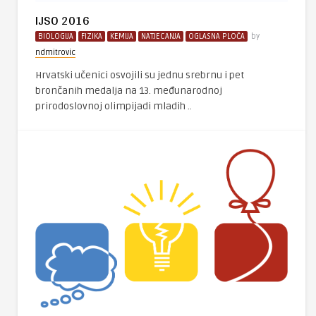
IJSO 2016
BIOLOGIJA
FIZIKA
KEMIJA
NATJECANJA
OGLASNA PLOČA
by
ndmitrovic
Hrvatski učenici osvojili su jednu srebrnu i pet
brončanih medalja na 13. međunarodnoj
prirodoslovnoj olimpijadi mladih ..