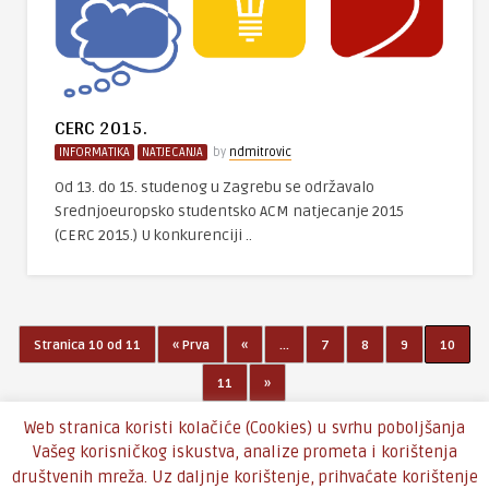
CERC 2015.
INFORMATIKA
NATJECANJA
by
ndmitrovic
Od 13. do 15. studenog u Zagrebu se održavalo
Srednjoeuropsko studentsko ACM natjecanje 2015
(CERC 2015.) U konkurenciji ..
Stranica 10 od 11
« Prva
«
...
7
8
9
10
11
»
Web stranica koristi kolačiće (Cookies) u svrhu poboljšanja
Vašeg korisničkog iskustva, analize prometa i korištenja
društvenih mreža. Uz daljnje korištenje, prihvaćate korištenje