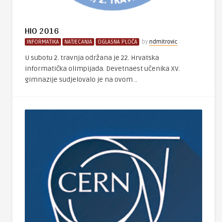
HIO 2016
INFORMATIKA
NATJECANJA
OGLASNA PLOČA
by
ndmitrovic
U subotu 2. travnja održana je 22. Hrvatska
informatička olimpijada. Devetnaest učenika XV.
gimnazije sudjelovalo je na ovom ..