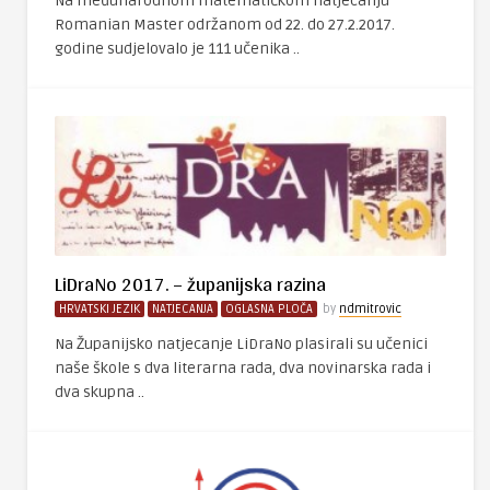
Na međunarodnom matematičkom natjecanju
Romanian Master održanom od 22. do 27.2.2017.
godine sudjelovalo je 111 učenika ..
LiDraNo 2017. – županijska razina
HRVATSKI JEZIK
NATJECANJA
OGLASNA PLOČA
by
ndmitrovic
Na Županijsko natjecanje LiDraNo plasirali su učenici
naše škole s dva literarna rada, dva novinarska rada i
dva skupna ..