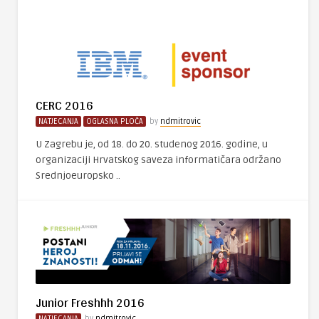
CERC 2016
NATJECANJA
OGLASNA PLOČA
by
ndmitrovic
U Zagrebu je, od 18. do 20. studenog 2016. godine, u
organizaciji Hrvatskog saveza informatičara održano
Srednjoeuropsko ..
Junior Freshhh 2016
NATJECANJA
by
ndmitrovic