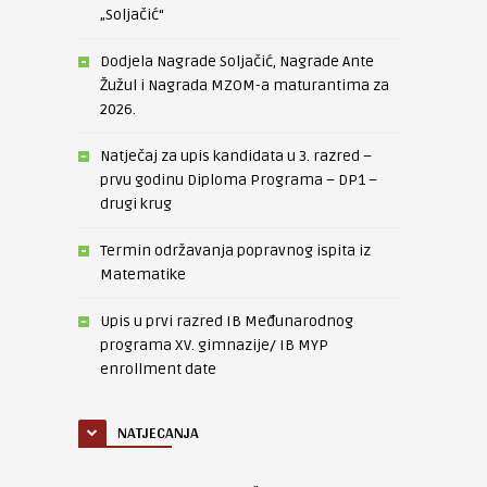
„Soljačić“
Dodjela Nagrade Soljačić, Nagrade Ante
Žužul i Nagrada MZOM-a maturantima za
2026.
Natječaj za upis kandidata u 3. razred –
prvu godinu Diploma Programa – DP1 –
drugi krug
Termin održavanja popravnog ispita iz
Matematike
Upis u prvi razred IB Međunarodnog
programa XV. gimnazije/ IB MYP
enrollment date
NATJECANJA