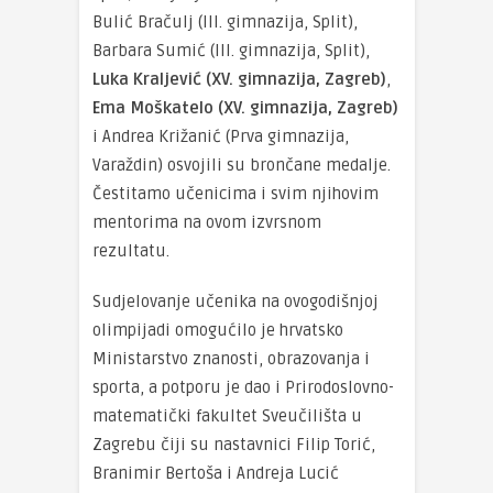
Bulić Bračulj (III. gimnazija, Split),
Barbara Sumić (III. gimnazija, Split),
Luka Kraljević (XV. gimnazija, Zagreb)
,
Ema Moškatelo (XV. gimnazija, Zagreb)
i Andrea Križanić (Prva gimnazija,
Varaždin) osvojili su brončane medalje.
Čestitamo učenicima i svim njihovim
mentorima na ovom izvrsnom
rezultatu.
Sudjelovanje učenika na ovogodišnjoj
olimpijadi omogućilo je hrvatsko
Ministarstvo znanosti, obrazovanja i
sporta, a potporu je dao i Prirodoslovno-
matematički fakultet Sveučilišta u
Zagrebu čiji su nastavnici Filip Torić,
Branimir Bertoša i Andreja Lucić