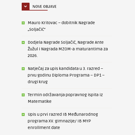
NOVE OBJAVE
Mauro Kritovac – dobitnik Nagrade
„Soljačić“
Dodjela Nagrade Soljačić, Nagrade Ante
Žužul i Nagrada MZOM-a maturantima za
2026.
Natječaj za upis kandidata u 3. razred –
prvu godinu Diploma Programa – DP1 –
drugi krug
Termin održavanja popravnog ispita iz
Matematike
Upis u prvi razred IB Međunarodnog
programa XV. gimnazije/ IB MYP
enrollment date