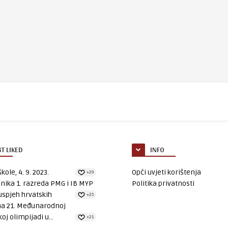
T LIKED
INFO
kole, 4. 9. 2023.
Opći uvjeti korištenja
+29
nika 1. razreda PMG i IB MYP
Politika privatnosti
uspjeh hrvatskih
+25
na 21. Međunarodnoj
oj olimpijadi u...
+21