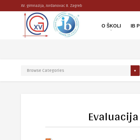
XV. gimnazija, Jordanovac 8. Zagreb
O ŠKOLI
IB
Evaluacija