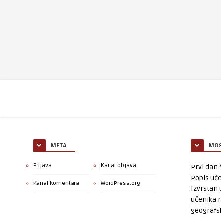
META
MOS
Prijava
Kanal objava
Prvi dan š
Popis uče
Kanal komentara
WordPress.org
Izvrstan 
učenika 
geografsk