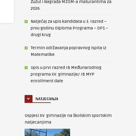
Žužul i Nagrada MZOM-a maturantima za
2026.
Natječaj za upis kandidata u 3. razred –
prvu godinu Diploma Programa – DP1 –
drugi krug
Termin održavanja popravnog ispita iz
Matematike
Upis u prvi razred IB Međunarodnog
programa XV. gimnazije/ IB MYP
enrollment date
NATJECANJA
Uspjesi XV. gimnazije na školskim sportskim
natjecanjima