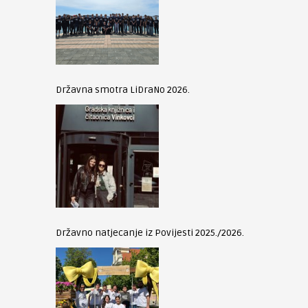
Državna smotra LiDraNo 2026.
Državno natjecanje iz Povijesti 2025./2026.