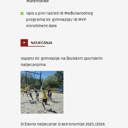
Matematike
Upis u prvi razred IB Međunarodnog
programa XV. gimnazije/ IB MYP
enrollment date
NATJECANJA
Uspjesi XV. gimnazije na školskim sportskim
natjecanjima
Državno natjecanje iz Astronomije 2025./2026.