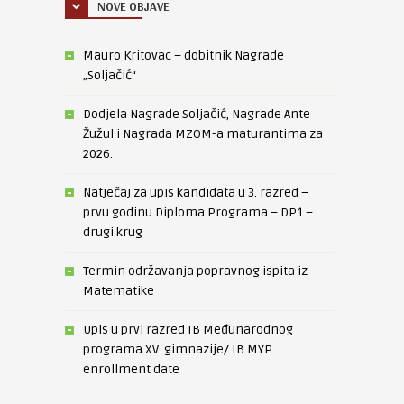
NOVE OBJAVE
Mauro Kritovac – dobitnik Nagrade
„Soljačić“
Dodjela Nagrade Soljačić, Nagrade Ante
Žužul i Nagrada MZOM-a maturantima za
2026.
Natječaj za upis kandidata u 3. razred –
prvu godinu Diploma Programa – DP1 –
drugi krug
Termin održavanja popravnog ispita iz
Matematike
Upis u prvi razred IB Međunarodnog
programa XV. gimnazije/ IB MYP
enrollment date