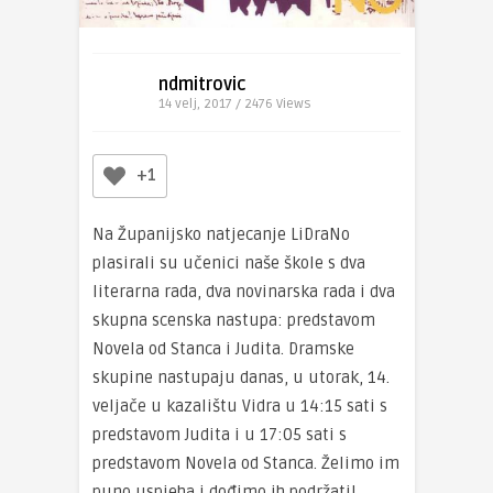
ndmitrovic
14 velj, 2017 / 2476
Views
+1
Na Županijsko natjecanje LiDraNo
plasirali su učenici naše škole s dva
literarna rada, dva novinarska rada i dva
skupna scenska nastupa: predstavom
Novela od Stanca i Judita. Dramske
skupine nastupaju danas, u utorak, 14.
veljače u kazalištu Vidra u 14:15 sati s
predstavom Judita i u 17:05 sati s
predstavom Novela od Stanca. Želimo im
puno uspjeha i dođimo ih podržati!