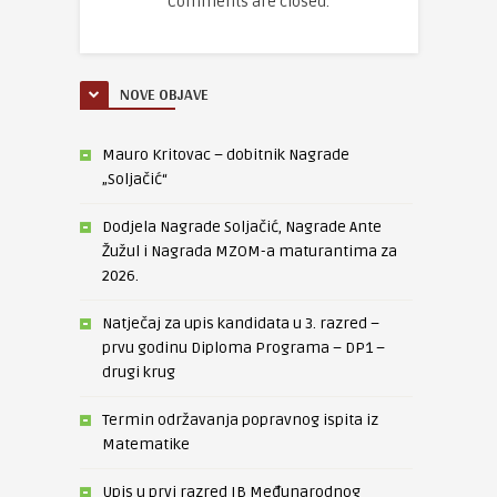
Comments are closed.
NOVE OBJAVE
Mauro Kritovac – dobitnik Nagrade
„Soljačić“
Dodjela Nagrade Soljačić, Nagrade Ante
Žužul i Nagrada MZOM-a maturantima za
2026.
Natječaj za upis kandidata u 3. razred –
prvu godinu Diploma Programa – DP1 –
drugi krug
Termin održavanja popravnog ispita iz
Matematike
Upis u prvi razred IB Međunarodnog