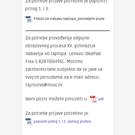
Za potrebe prijave potrebno je popuniti
prilog 1. i 3.:
Prilozi-za-nabavu-laptopa_ponovljeni-poziv
Za potrebe provođenja odgojno-
obrazovnog procesa XV. gimnazija
nabavlja 40 laptopa: Lenovo IdeaPad
Flex 5 82R700H9SC. Molimo
zainteresirane subjekte da se jave sa
svojim ponudama na e-mail adresu:
tajnistvo@mioc.hr
Javni poziv možete preuzeti u:
pdf
Za potrebe prijave potrebno je:
.
popuniti prilog 1. i 3. javnog poziva