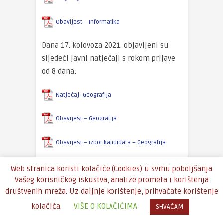
Obavijest – Informatika
Dana 17. kolovoza 2021. objavljeni su
sljedeći javni natječaji s rokom prijave
od 8 dana:
Natječaj- Geografija
Obavijest – Geografija
Obavijest – izbor kandidata – Geografija
Natječaj – Informatika
Web stranica koristi kolačiće (Cookies) u svrhu poboljšanja
Vašeg korisničkog iskustva, analize prometa i korištenja
društvenih mreža. Uz daljnje korištenje, prihvaćate korištenje
Obavijest – Informatika
kolačića.
VIŠE O KOLAČIĆIMA
SHVAĆAM
Dana 25. lipnja 2021. objavljen je