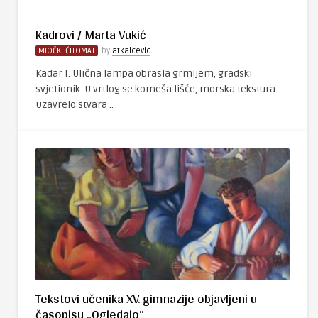
Kadrovi / Marta Vukić
MIOČKI ČITOMAT
by
atkalcevic
Kadar I. Ulična lampa obrasla grmljem, gradski
svjetionik. U vrtlog se komeša lišće, morska tekstura.
Uzavrelo stvara ..
Tekstovi učenika XV. gimnazije objavljeni u
časopisu „Ogledalo“