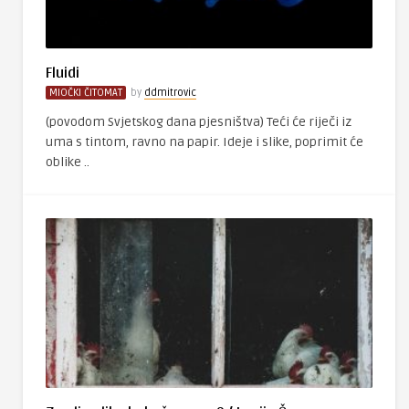
Fluidi
MIOČKI ČITOMAT
by
ddmitrovic
(povodom Svjetskog dana pjesništva) Teći će riječi iz
uma s tintom, ravno na papir. Ideje i slike, poprimit će
oblike ..