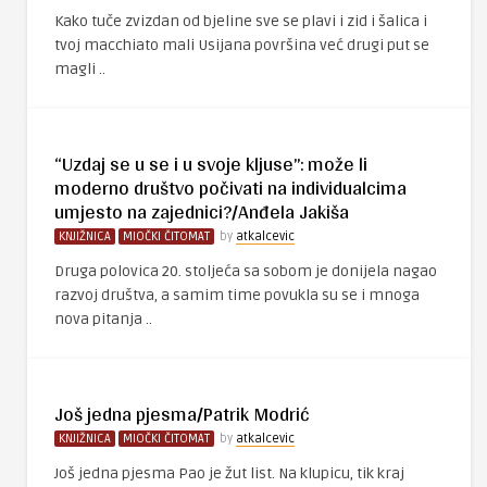
Kako tuče zvizdan od bjeline sve se plavi i zid i šalica i
tvoj macchiato mali Usijana površina već drugi put se
magli ..
“Uzdaj se u se i u svoje kljuse”: može li
moderno društvo počivati na individualcima
umjesto na zajednici?/Anđela Jakiša
KNJIŽNICA
MIOČKI ČITOMAT
by
atkalcevic
Druga polovica 20. stoljeća sa sobom je donijela nagao
razvoj društva, a samim time povukla su se i mnoga
nova pitanja ..
Još jedna pjesma/Patrik Modrić
KNJIŽNICA
MIOČKI ČITOMAT
by
atkalcevic
Još jedna pjesma Pao je žut list. Na klupicu, tik kraj