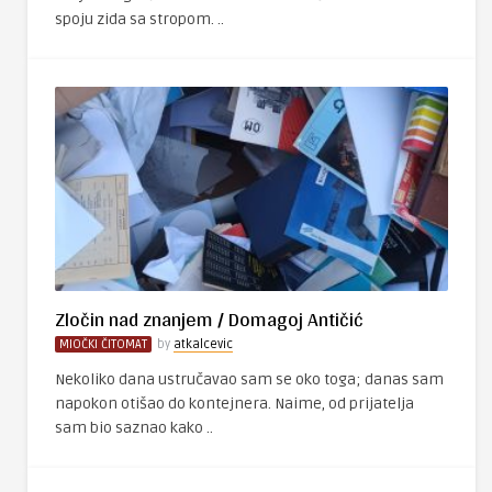
spoju zida sa stropom. ..
Zločin nad znanjem / Domagoj Antičić
MIOČKI ČITOMAT
by
atkalcevic
Nekoliko dana ustručavao sam se oko toga; danas sam
napokon otišao do kontejnera. Naime, od prijatelja
sam bio saznao kako ..