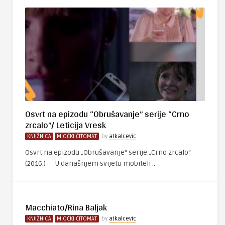
Osvrt na epizodu “Obrušavanje” serije “Crno
zrcalo”/ Leticija Vresk
KNJIŽNICA
MIOČKI ČITOMAT
by
atkalcevic
Osvrt na epizodu „Obrušavanje“ serije „Crno zrcalo“
(2016.) U današnjem svijetu mobiteli ..
Macchiato/Rina Baljak
KNJIŽNICA
MIOČKI ČITOMAT
by
atkalcevic