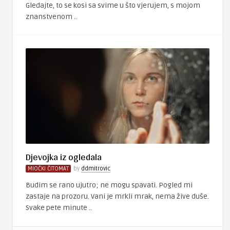
Gledajte, to se kosi sa svime u što vjerujem, s mojom
znanstvenom ..
Djevojka iz ogledala
MIOČKI ČITOMAT
by
ddmitrovic
Budim se rano ujutro; ne mogu spavati. Pogled mi
zastaje na prozoru. Vani je mrkli mrak, nema žive duše.
Svake pete minute ..