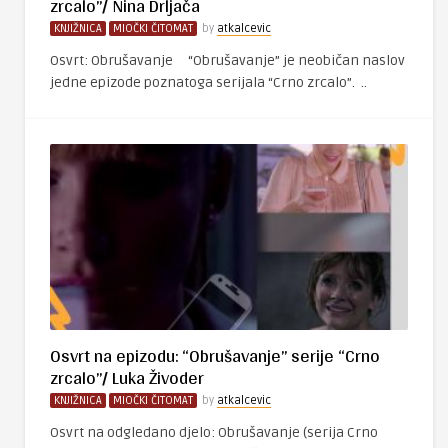
zrcalo”/ Nina Drljača
KNJIŽNICA
MIOČKI ČITOMAT
by
atkalcevic
Osvrt: Obrušavanje “Obrušavanje” je neobičan naslov
jedne epizode poznatoga serijala “Crno zrcalo”. ..
Osvrt na epizodu: “Obrušavanje” serije “Crno
zrcalo”/ Luka Živoder
KNJIŽNICA
MIOČKI ČITOMAT
by
atkalcevic
Osvrt na odgledano djelo: Obrušavanje (serija Crno