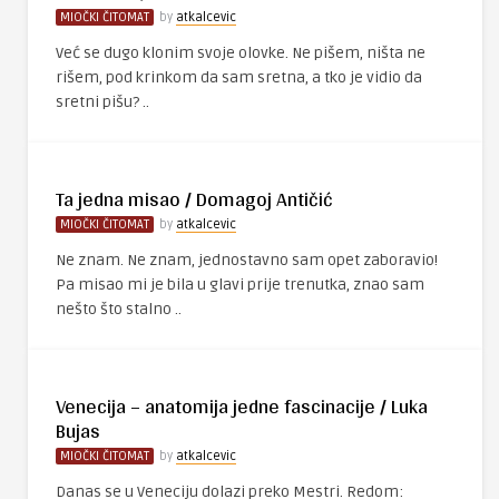
MIOČKI ČITOMAT
by
atkalcevic
Već se dugo klonim svoje olovke. Ne pišem, ništa ne
rišem, pod krinkom da sam sretna, a tko je vidio da
sretni pišu? ..
Ta jedna misao / Domagoj Antičić
MIOČKI ČITOMAT
by
atkalcevic
Ne znam. Ne znam, jednostavno sam opet zaboravio!
Pa misao mi je bila u glavi prije trenutka, znao sam
nešto što stalno ..
Venecija – anatomija jedne fascinacije / Luka
Bujas
MIOČKI ČITOMAT
by
atkalcevic
Danas se u Veneciju dolazi preko Mestri. Redom: