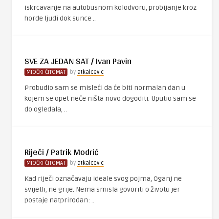
iskrcavanje na autobusnom kolodvoru, probijanje kroz
horde ljudi dok sunce ..
SVE ZA JEDAN SAT / Ivan Pavin
MIOČKI ČITOMAT
by
atkalcevic
Probudio sam se misleći da će biti normalan dan u
kojem se opet neće ništa novo dogoditi. Uputio sam se
do ogledala, ..
Riječi / Patrik Modrić
MIOČKI ČITOMAT
by
atkalcevic
Kad riječi označavaju ideale svog pojma, Oganj ne
svijetli, ne grije. Nema smisla govoriti o životu jer
postaje natprirodan: ..