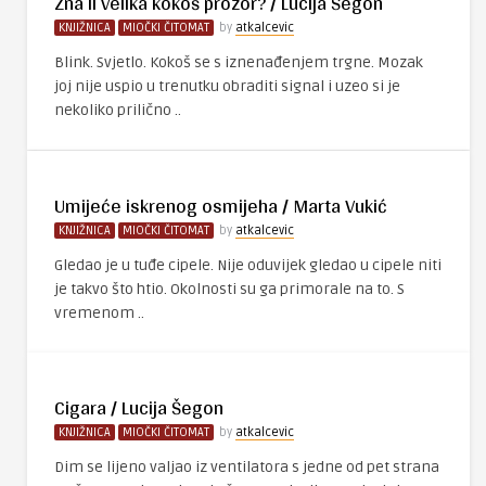
Zna li velika kokoš prozor? / Lucija Šegon
KNJIŽNICA
MIOČKI ČITOMAT
by
atkalcevic
Blink. Svjetlo. Kokoš se s iznenađenjem trgne. Mozak
joj nije uspio u trenutku obraditi signal i uzeo si je
nekoliko prilično ..
Umijeće iskrenog osmijeha / Marta Vukić
KNJIŽNICA
MIOČKI ČITOMAT
by
atkalcevic
Gledao je u tuđe cipele. Nije oduvijek gledao u cipele niti
je takvo što htio. Okolnosti su ga primorale na to. S
vremenom ..
Cigara / Lucija Šegon
KNJIŽNICA
MIOČKI ČITOMAT
by
atkalcevic
Dim se lijeno valjao iz ventilatora s jedne od pet strana