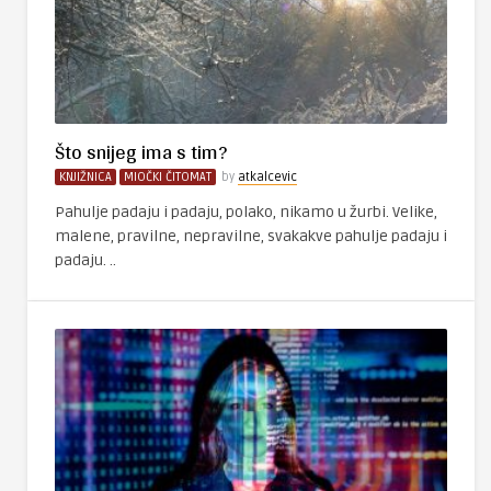
Što snijeg ima s tim?
KNJIŽNICA
MIOČKI ČITOMAT
by
atkalcevic
Pahulje padaju i padaju, polako, nikamo u žurbi. Velike,
malene, pravilne, nepravilne, svakakve pahulje padaju i
padaju. ..