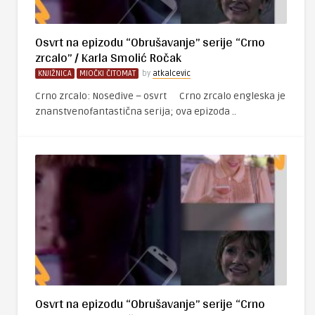
Osvrt na epizodu “Obrušavanje” serije “Crno
zrcalo” / Karla Smolić Ročak
KNJIŽNICA
MIOČKI ČITOMAT
by
atkalcevic
Crno zrcalo: Nosedive – osvrt Crno zrcalo engleska je
znanstvenofantastična serija; ova epizoda ..
Osvrt na epizodu “Obrušavanje” serije “Crno