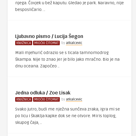
njega. Čovjek u bež kaputu. Gledao je park. Naravno, nije
besposličario. ..
Ljubavno pismo / Lucija Šegon
KNJIŽNICA
MIOČKI ČITOMAT
by
atkalcevic
Mali mjehurić odrazio se s ticala tamnomodrog
škampa. Nije to znao jer je bilo jako mračno. Bio je na
dnu oceana. Započeo ..
Jedna odluka / Zoe Lisak
KNJIŽNICA
MIOČKI ČITOMAT
by
atkalcevic
Svako jutro, budi me nježna sunčeva zraka, igra mi se
po licu i škaklja kapke dok se ne otvore. Miris toplog,
skupog čaja, ..