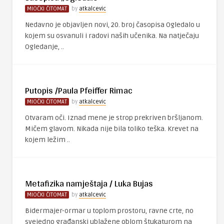
MIOČKI ČITOMAT
by
atkalcevic
Nedavno je objavljen novi, 20. broj časopisa Ogledalo u
kojem su osvanuli i radovi naših učenika. Na natječaju
Ogledanje, ..
Putopis /Paula Pfeiffer Rimac
MIOČKI ČITOMAT
by
atkalcevic
Otvaram oči. Iznad mene je strop prekriven bršljanom.
Mičem glavom. Nikada nije bila toliko teška. Krevet na
kojem ležim ..
Metafizika namještaja / Luka Bujas
MIOČKI ČITOMAT
by
atkalcevic
Bidermajer-ormar u toplom prostoru, ravne crte, no
svejedno građanski ublažene oblom štukaturom na