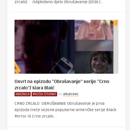
zrcalo) Odgledano djelo Obrušavanje (2016.) ..
Osvrt na epizodu “Obrušavanje” serije “Crno
zrcalo”/ Kiara Blaić
KNJIŽNICA
MIOČKI ČITOMAT
by
atkalcevic
CRNO ZRCALO: OBRUŠAVANJE Obrušavanje je prva
epizoda treće sezone popularne američke serije Black
Mirror ili Crno zrcalo. ..