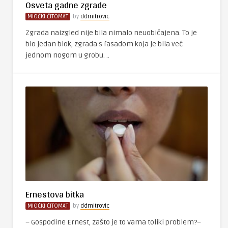
Osveta gadne zgrade
MIOČKI ČITOMAT
by
ddmitrovic
Zgrada naizgled nije bila nimalo neuobičajena. To je
bio jedan blok, zgrada s fasadom koja je bila već
jednom nogom u grobu. ..
Ernestova bitka
MIOČKI ČITOMAT
by
ddmitrovic
– Gospodine Ernest, zašto je to Vama toliki problem?–