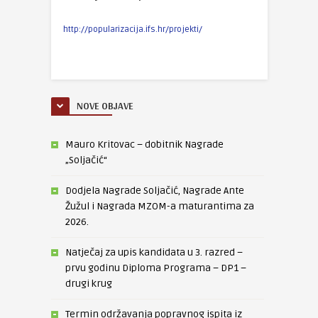
http://popularizacija.ifs.hr/projekti/
NOVE OBJAVE
Mauro Kritovac – dobitnik Nagrade
„Soljačić“
Dodjela Nagrade Soljačić, Nagrade Ante
Žužul i Nagrada MZOM-a maturantima za
2026.
Natječaj za upis kandidata u 3. razred –
prvu godinu Diploma Programa – DP1 –
drugi krug
Termin održavanja popravnog ispita iz