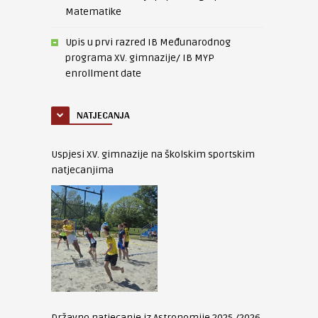
Matematike
Upis u prvi razred IB Međunarodnog
programa XV. gimnazije/ IB MYP
enrollment date
NATJECANJA
Uspjesi XV. gimnazije na školskim sportskim
natjecanjima
Državno natjecanje iz Astronomije 2025./2026.