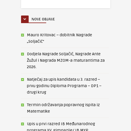
NOVE OBJAVE
Mauro Kritovac – dobitnik Nagrade
„Soljačić“
Dodjela Nagrade Soljačić, Nagrade Ante
Žužul i Nagrada MZOM-a maturantima za
2026.
Natječaj za upis kandidata u 3. razred –
prvu godinu Diploma Programa – DP1 –
drugi krug
Termin održavanja popravnog ispita iz
Matematike
Upis u prvi razred IB Međunarodnog
programa XV. gimnazije/ IB MYP