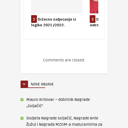
jecanje iz
2
Državno natjecanje iz
3
Državno natjecanj
/2026.
logike 2021./2022.
astronomije
Comments are closed.
NOVE OBJAVE
Mauro Kritovac – dobitnik Nagrade
„Soljačić“
Dodjela Nagrade Soljačić, Nagrade Ante
Žužul i Nagrada MZOM-a maturantima za