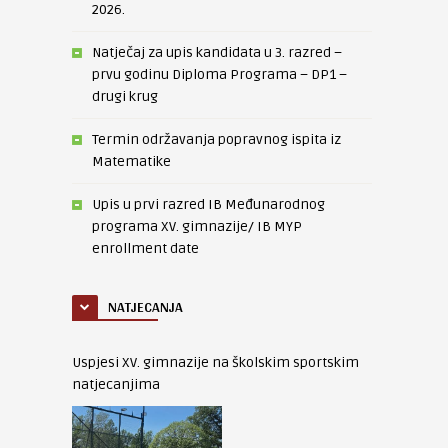
2026.
Natječaj za upis kandidata u 3. razred –
prvu godinu Diploma Programa – DP1 –
drugi krug
Termin održavanja popravnog ispita iz
Matematike
Upis u prvi razred IB Međunarodnog
programa XV. gimnazije/ IB MYP
enrollment date
NATJECANJA
Uspjesi XV. gimnazije na školskim sportskim
natjecanjima