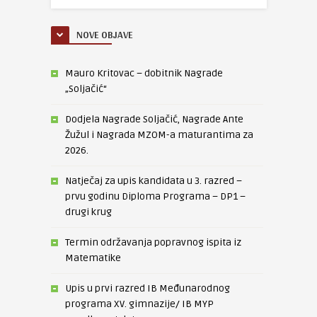
NOVE OBJAVE
Mauro Kritovac – dobitnik Nagrade
„Soljačić“
Dodjela Nagrade Soljačić, Nagrade Ante
Žužul i Nagrada MZOM-a maturantima za
2026.
Natječaj za upis kandidata u 3. razred –
prvu godinu Diploma Programa – DP1 –
drugi krug
Termin održavanja popravnog ispita iz
Matematike
Upis u prvi razred IB Međunarodnog
programa XV. gimnazije/ IB MYP