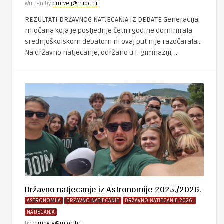
Written by
dmrvelj@mioc.hr
REZULTATI DRŽAVNOG NATJECANJA IZ DEBATE Generacija
miočana koja je posljednje četiri godine dominirala
srednjoškolskom debatom ni ovaj put nije razočarala…
Na državno natjecanje, održano u I. gimnaziji, ..
Državno natjecanje iz Astronomije 2025./2026.
ASTRONOMIJA
DRŽAVNO NATJECANJE
DRŽAVNO NATJECANJE 2026.
NATJECANJA
by
mmovre@mioc.hr