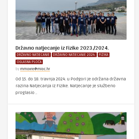
Državno natjecanje iz Fizike 2023./2024.
DRŽAVNO NATJECANJE
DRŽAVNO NATJECANJE 2024.
FIZIKA
OGLASNA PLOČA
by
mmovre@mioc.hr
Od 15. do 18. travnja 2024. u Podgori je održana državna
razina Natjecanja iz Fizike. Natjecanje je službeno
proglasio ..