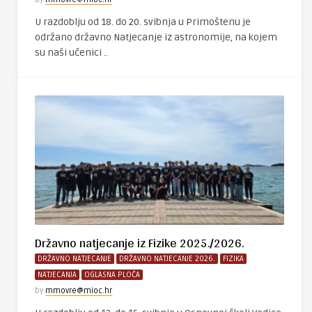
U razdoblju od 18. do 20. svibnja u Primoštenu je
održano državno Natjecanje iz astronomije, na kojem
su naši učenici ..
Državno natjecanje iz Fizike 2025./2026.
DRŽAVNO NATJECANJE
DRŽAVNO NATJECANJE 2026.
FIZIKA
NATJECANJA
OGLASNA PLOČA
by
mmovre@mioc.hr