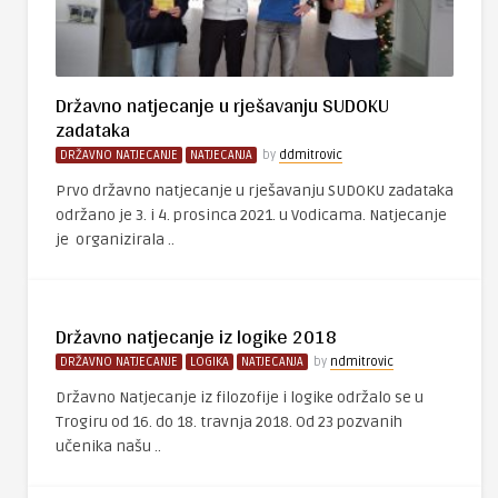
Državno natjecanje u rješavanju SUDOKU
zadataka
DRŽAVNO NATJECANJE
NATJECANJA
by
ddmitrovic
Prvo državno natjecanje u rješavanju SUDOKU zadataka
održano je 3. i 4. prosinca 2021. u Vodicama. Natjecanje
je organizirala ..
Državno natjecanje iz logike 2018
DRŽAVNO NATJECANJE
LOGIKA
NATJECANJA
by
ndmitrovic
Državno Natjecanje iz filozofije i logike održalo se u
Trogiru od 16. do 18. travnja 2018. Od 23 pozvanih
učenika našu ..