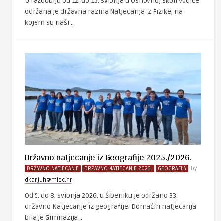
U razdoblju od 12. do 15. svibnja u Osnovnoj školi Vodice
održana je državna razina Natjecanja iz Fizike, na
kojem su naši ..
Državno natjecanje iz Geografije 2025./2026.
DRŽAVNO NATJECANJE
DRŽAVNO NATJECANJE 2026.
GEOGRAFIJA
by
dkanjuh@mioc.hr
Od 5. do 8. svibnja 2026. u Šibeniku je održano 33.
državno Natjecanje iz geografije. Domaćin natjecanja
bila je Gimnazija ..