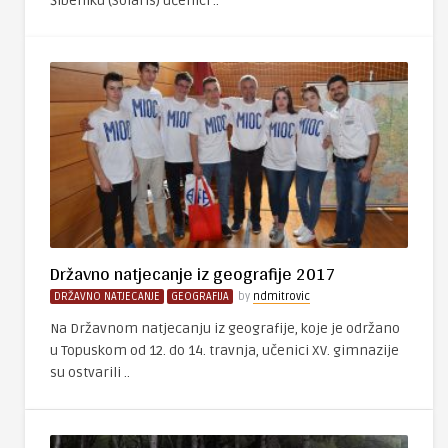
Šibeniku (Solaris) učenici ..
Državno natjecanje iz geografije 2017
DRŽAVNO NATJECANJE
GEOGRAFIJA
by
ndmitrovic
Na Državnom natjecanju iz geografije, koje je održano
u Topuskom od 12. do 14. travnja, učenici XV. gimnazije
su ostvarili ..