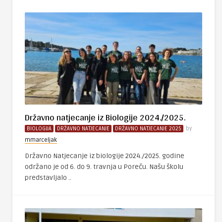
Državno natjecanje iz Biologije 2024./2025.
BIOLOGIJA
DRŽAVNO NATJECANJE
DRŽAVNO NATJECANJE 2025
by
mmarceljak
Državno Natjecanje iz biologije 2024./2025. godine
održano je od 6. do 9. travnja u Poreču. Našu školu
predstavljalo ..