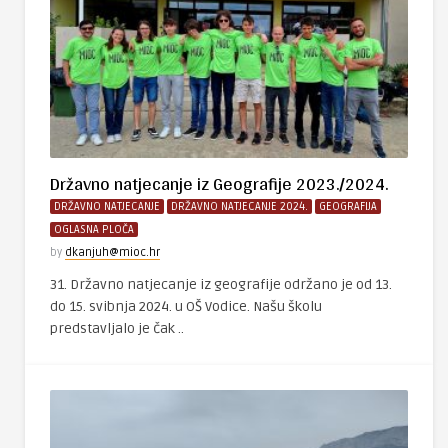
Državno natjecanje iz Geografije 2023./2024.
DRŽAVNO NATJECANJE
DRŽAVNO NATJECANJE 2024.
GEOGRAFIJA
OGLASNA PLOČA
by
dkanjuh@mioc.hr
31. Državno natjecanje iz geografije održano je od 13.
do 15. svibnja 2024. u OŠ Vodice. Našu školu
predstavljalo je čak ..