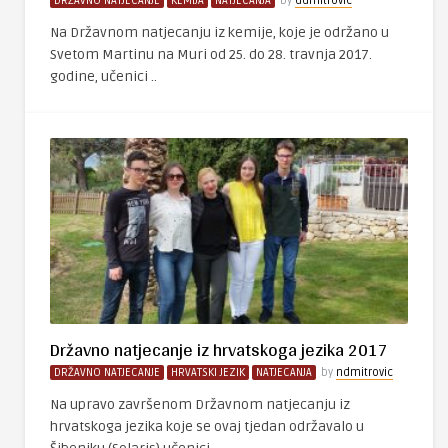
DRŽAVNO NATJECANJE
KEMIJA
NATJECANJA
by
ddmitrovic
Na Državnom natjecanju iz kemije, koje je održano u
Svetom Martinu na Muri od 25. do 28. travnja 2017.
godine, učenici ..
Državno natjecanje iz hrvatskoga jezika 2017
DRŽAVNO NATJECANJE
HRVATSKI JEZIK
NATJECANJA
by
ndmitrovic
Na upravo završenom Državnom natjecanju iz
hrvatskoga jezika koje se ovaj tjedan održavalo u