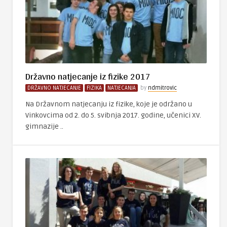
Državno natjecanje iz fizike 2017
DRŽAVNO NATJECANJE
FIZIKA
NATJECANJA
by
ndmitrovic
Na Državnom natjecanju iz fizike, koje je održano u
Vinkovcima od 2. do 5. svibnja 2017. godine, učenici XV.
gimnazije ..