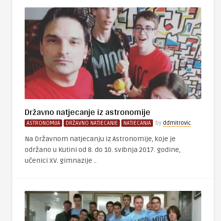
Državno natjecanje iz astronomije
ASTRONOMIJA
DRŽAVNO NATJECANJE
NATJECANJA
by
ddmitrovic
Na Državnom natjecanju iz Astronomije, koje je
održano u Kutini od 8. do 10. svibnja 2017. godine,
učenici XV. gimnazije ..