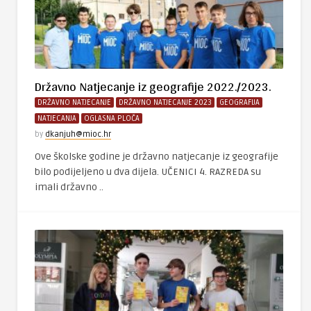
Državno Natjecanje iz geografije 2022./2023.
DRŽAVNO NATJECANJE
DRŽAVNO NATJECANJE 2023
GEOGRAFIJA
NATJECANJA
OGLASNA PLOČA
by
dkanjuh@mioc.hr
Ove školske godine je državno natjecanje iz geografije
bilo podijeljeno u dva dijela. UČENICI 4. RAZREDA su
imali državno ..