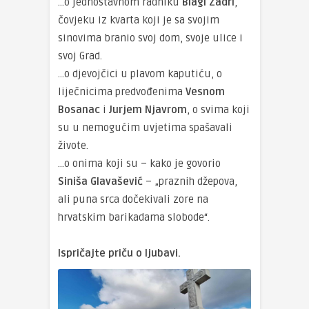
…o jednostavnom radniku
Blagi Zadri
,
čovjeku iz kvarta koji je sa svojim
sinovima branio svoj dom, svoje ulice i
svoj Grad.
…o djevojčici u plavom kaputiću, o
liječnicima predvođenima
Vesnom
Bosanac
i
Jurjem Njavrom
, o svima koji
su u nemogućim uvjetima spašavali
živote.
…o onima koji su – kako je govorio
Siniša Glavašević
– „praznih džepova,
ali puna srca dočekivali zore na
hrvatskim barikadama slobode“.
Ispričajte priču o ljubavi.