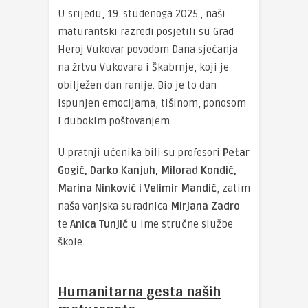
U srijedu, 19. studenoga 2025., naši
maturantski razredi posjetili su Grad
Heroj Vukovar povodom Dana sjećanja
na žrtvu Vukovara i Škabrnje, koji je
obilježen dan ranije. Bio je to dan
ispunjen emocijama, tišinom, ponosom
i dubokim poštovanjem.
U pratnji učenika bili su profesori
Petar
Gogić, Darko Kanjuh, Milorad Kondić,
Marina Ninković i Velimir Mandić
, zatim
naša vanjska suradnica
Mirjana Zadro
te
Anica Tunjić
u ime stručne službe
škole.
Humanitarna gesta naših