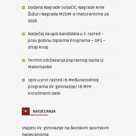
Dodjela Nagrade Soljačić, Nagrade Ante
Žužul i Nagrada MZOM-a maturantima za
2026.
Natječaj za upis kandidata u 3. razred –
prvu godinu Diploma Programa – DP1 –
drugi krug
Termin održavanja popravnog ispita iz
Matematike
Upis u prvi razred IB Međunarodnog
programa XV. gimnazije/ IB MYP
enrollment date
NATJECANJA
Uspjesi XV. gimnazije na školskim sportskim
natjecanjima