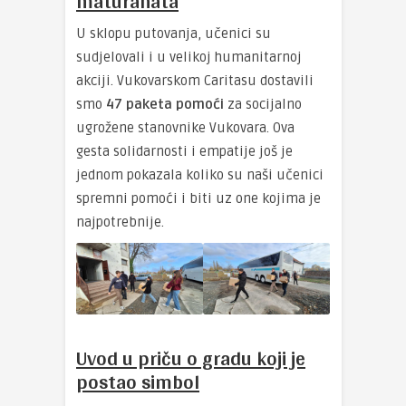
maturanata
U sklopu putovanja, učenici su
sudjelovali i u velikoj humanitarnoj
akciji. Vukovarskom Caritasu dostavili
smo
47 paketa pomoći
za socijalno
ugrožene stanovnike Vukovara. Ova
gesta solidarnosti i empatije još je
jednom pokazala koliko su naši učenici
spremni pomoći i biti uz one kojima je
najpotrebnije.
Uvod u priču o gradu koji je
postao simbol