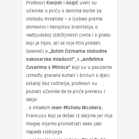
Profesori
Kanjuh
i
Gogić
uveli su
učenike u priču o danima borbe za
slobodu Hrvatske – o ljubavi prema
domovini i herojstvu branitelja, o
nadljudskoj izdržljivosti civila i o gradu
koji je trpio, ali se nije htio predati.
Govoreći o
„žutim čizmama slobodne
vukovarske mladosti“
, o
„anđelima
čuvarima s Mitnice“
koji su u pauzama
između granata kuhali i brinuli o djeci
ostaloj bez roditelja, profesori su
pozvali učenike da te priče prenesu i
dalje:
…o mladom
Jean-Michelu Nicolieru
,
Francuzu koji je došao iz daljine jer nije
mogao nijemo promatrati kako jaki
napada slabijega.