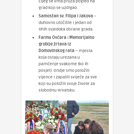
čijeg se vrha pruža pogled na
grad koji se uzdigao.
Samostan sv. Filipa i Jakova
–
duhovno utočište i jedan od
tihih svjedoka obrane grada.
Farmu Ovčara
i
Memorijalno
groblje žrtava iz
Domovinskog rata
– mjesta
koja ostaju urezana u
pamćenje svakome tko ih
posjeti. Ondje smo položili
vijence i zapalili svijeće za sve
koji su položili svoje živote za
slobodnu Hrvatsku.