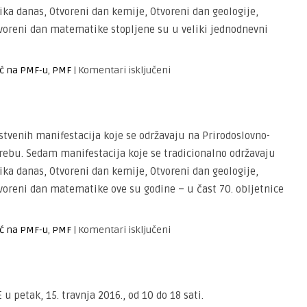
posjeti
ka danas, Otvoreni dan kemije, Otvoreni dan geologije,
PMF-
Otvoreni dan matematike stopljene su u veliki jednodnevni
u
za
oć na PMF-u
,
PMF
|
Komentari isključeni
Dan
i
noć
na
tvenih manifestacija koje se održavaju na Prirodoslovno-
PMF-
ebu. Sedam manifestacija koje se tradicionalno održavaju
u
ka danas, Otvoreni dan kemije, Otvoreni dan geologije,
2017
tvoreni dan matematike ove su godine – u čast 70. obljetnice
za
oć na PMF-u
,
PMF
|
Komentari isključeni
Dan
i
noć
na
petak, 15. travnja 2016., od 10 do 18 sati.
PMF-