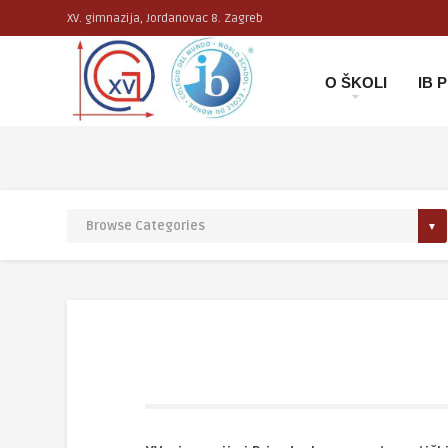
XV. gimnazija, Jordanovac 8. Zagreb
O ŠKOLI
IB