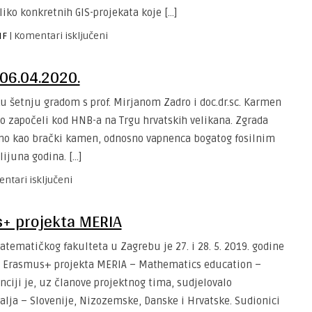
iko konkretnih GIS-projekata koje […]
za
MF
|
Komentari isključeni
GIS
dan
06.04.2020.
u
MIOC-
u šetnju gradom s prof. Mirjanom Zadro i doc.dr.sc. Karmen
u
mo započeli kod HNB-a na Trgu hrvatskih velikana. Zgrada
emo kao brački kamen, odnosno vapnenca bogatog fosilnim
lijuna godina. […]
za
ntari isključeni
GEOLOŠKA
ŠETNJA
s+ projekta MERIA
ZAGREBOM,
06.04.2020.
matičkog fakulteta u Zagrebu je 27. i 28. 5. 2019. godine
 Erasmus+ projekta MERIA – Mathematics education –
enciji je, uz članove projektnog tima, sudjelovalo
lja – Slovenije, Nizozemske, Danske i Hrvatske. Sudionici