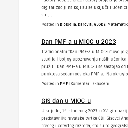
Factory. ICSE Science Factory projekt je otv
digitalizaciji na koji su se uključili učeni
su […]
Posted in
Biologija
,
Daroviti
,
GLOBE
,
Matematik
Dan PMF-a u MIOC-u 2023
Tradicionalni “Dan PMF-a u MIOC-u” ove je g
studija i boljeg upoznavanja naših učenic
pružiti. Dan PMF-a u MIOC-u se sastojao od 
punktova sedam odsjeka PMF-a. Na okruglo
za
Posted in
PMF
|
Komentari isključeni
Dan
PMF-
GIS dan u MIOC-u
a
u
U srijedu, 15. studenog 2023. u XV. gimnazi
MIOC-
predstavnika hrvatske tvrtke GDi. Gisovci A
u
trećeg i četvrtog razreda, što su to geograf
2023