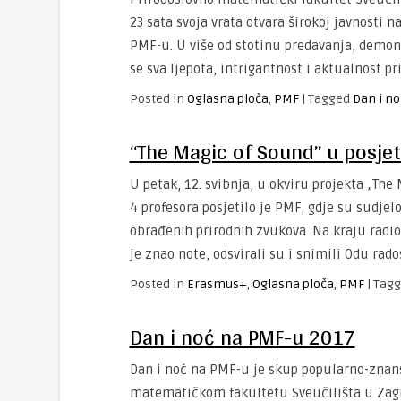
23 sata svoja vrata otvara širokoj javnosti 
PMF-u. U više od stotinu predavanja, demonst
se sva ljepota, intrigantnost i aktualnost p
Posted in
Oglasna ploča
,
PMF
|
Tagged
Dan i n
“The Magic of Sound” u posje
U petak, 12. svibnja, u okviru projekta „T
4 profesora posjetilo je PMF, gdje su sudje
obrađenih prirodnih zvukova. Na kraju radio
je znao note, odsvirali su i snimili Odu rad
Posted in
Erasmus+
,
Oglasna ploča
,
PMF
|
Tagg
Dan i noć na PMF-u 2017
Dan i noć na PMF-u je skup popularno-znans
matematičkom fakultetu Sveučilišta u Zagr