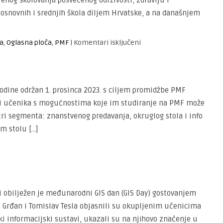
orenog školovanja posvećenog održivosti, zdravlju i
Zemlju
ci osnovnih i srednjih škola diljem Hrvatske, a na današnjem
–
zaviri
u
za
a
,
Oglasna ploča
,
PMF
|
Komentari isključeni
mikroskop!”
„Možemo
u
li
XV.
zanemariti
gimnaziji
mikroplastiku?“
odine održan 1. prosinca 2023. s ciljem promidžbe PMF
a i učenika s mogućnostima koje im studiranje na PMF može
tri segmenta: znanstvenog predavanja, okruglog stola i info
m stolu […]
ji obilježen je međunarodni GIS dan (GIS Day) gostovanjem
na Grđan i Tomislav Tesla objasnili su okupljenim učenicima
ski informacijski sustavi, ukazali su na njihovo značenje u