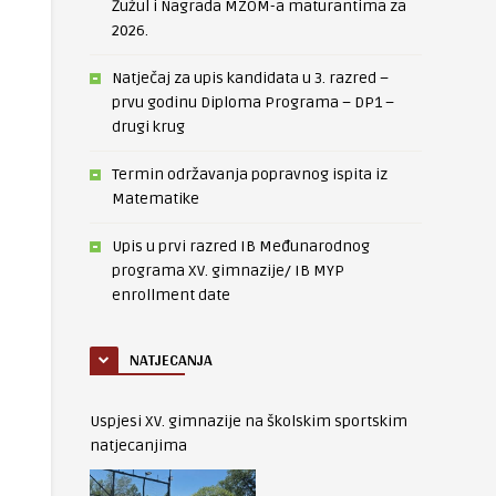
Žužul i Nagrada MZOM-a maturantima za
2026.
Natječaj za upis kandidata u 3. razred –
prvu godinu Diploma Programa – DP1 –
drugi krug
Termin održavanja popravnog ispita iz
Matematike
Upis u prvi razred IB Međunarodnog
programa XV. gimnazije/ IB MYP
enrollment date
NATJECANJA
Uspjesi XV. gimnazije na školskim sportskim
natjecanjima