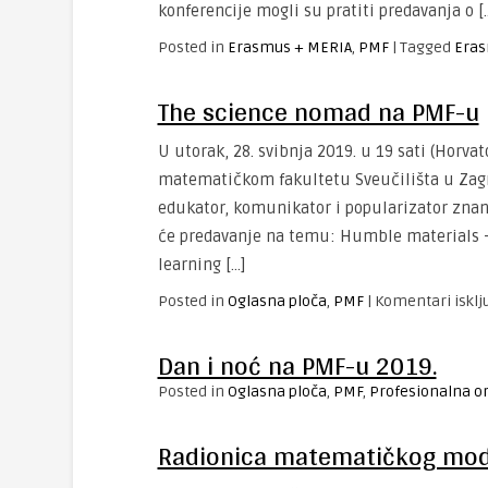
konferencije mogli su pratiti predavanja o [
Posted in
Erasmus + MERIA
,
PMF
|
Tagged
Eras
The science nomad na PMF-u
U utorak, 28. svibnja 2019. u 19 sati (Horva
matematičkom fakultetu Sveučilišta u Zagre
edukator, komunikator i popularizator znano
će predavanje na temu: Humble materials –
learning […]
Posted in
Oglasna ploča
,
PMF
|
Komentari isklj
Dan i noć na PMF-u 2019.
Posted in
Oglasna ploča
,
PMF
,
Profesionalna or
Radionica matematičkog mod