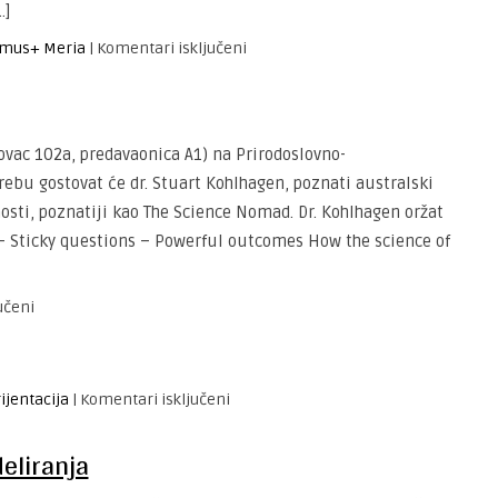
…]
za
mus+ Meria
|
Komentari isključeni
Završna
konferencija
Erasmus+
projekta
tovac 102a, predavaonica A1) na Prirodoslovno-
MERIA
bu gostovat će dr. Stuart Kohlhagen, poznati australski
sti, poznatiji kao The Science Nomad. Dr. Kohlhagen oržat
 Sticky questions – Powerful outcomes How the science of
za
učeni
The
science
nomad
za
ijentacija
|
Komentari isključeni
na
Dan
PMF-
i
eliranja
u
noć
na