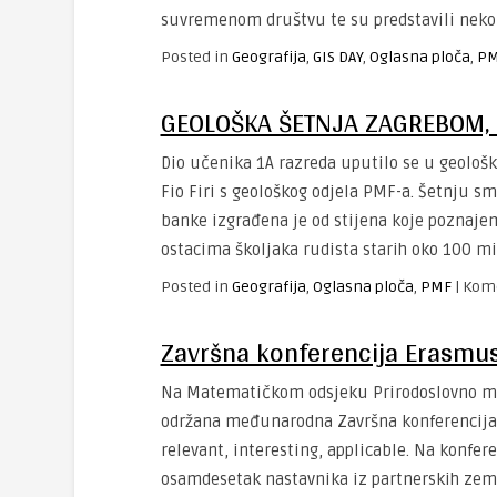
suvremenom društvu te su predstavili nekol
Posted in
Geografija
,
GIS DAY
,
Oglasna ploča
,
P
GEOLOŠKA ŠETNJA ZAGREBOM, 
Dio učenika 1A razreda uputilo se u geološk
Fio Firi s geološkog odjela PMF-a. Šetnju s
banke izgrađena je od stijena koje poznaj
ostacima školjaka rudista starih oko 100 mi
Posted in
Geografija
,
Oglasna ploča
,
PMF
|
Kome
Završna konferencija Erasmu
Na Matematičkom odsjeku Prirodoslovno mate
održana međunarodna Završna konferencija
relevant, interesting, applicable. Na konfer
osamdesetak nastavnika iz partnerskih zema