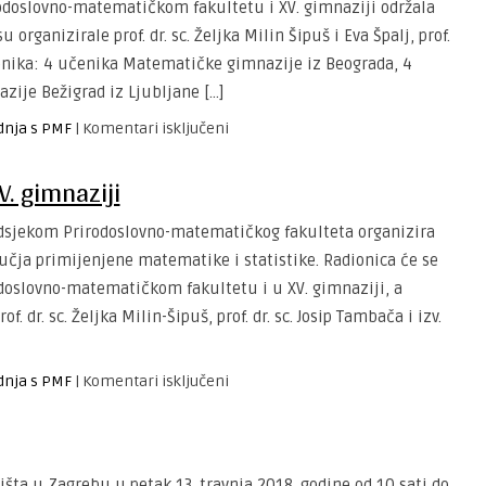
irodoslovno-matematičkom fakultetu i XV. gimnaziji održala
PMF-
ganizirale prof. dr. sc. Željka Milin Šipuš i Eva Špalj, prof.
u
čenika: 4 učenika Matematičke gimnazije iz Beograda, 4
2019.
azije Bežigrad iz Ljubljane […]
za
dnja s PMF
|
Komentari isključeni
Radionica
matematičkog
. gimnaziji
modeliranja
dsjekom Prirodoslovno-matematičkog fakulteta organizira
čja primijenjene matematike i statistike. Radionica će se
rodoslovno-matematičkom fakultetu i u XV. gimnaziji, a
f. dr. sc. Željka Milin-Šipuš, prof. dr. sc. Josip Tambača i izv.
za
dnja s PMF
|
Komentari isključeni
Matematičko
modeliranje
u
XV.
šta u Zagrebu u petak 13. travnja 2018. godine od 10 sati do