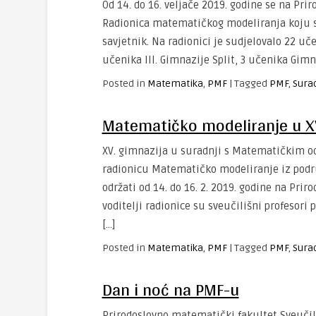
Od 14. do 16. veljače 2019. godine se na Pr
Radionica matematičkog modeliranja koju su or
savjetnik. Na radionici je sudjelovalo 22 u
učenika III. Gimnazije Split, 3 učenika Gimn
Posted in
Matematika
,
PMF
|
Tagged
PMF
,
Sura
Matematičko modeliranje u XV
XV. gimnazija u suradnji s Matematičkim o
radionicu Matematičko modeliranje iz podru
održati od 14. do 16. 2. 2019. godine na Pri
voditelji radionice su sveučilišni profesori pro
[…]
Posted in
Matematika
,
PMF
|
Tagged
PMF
,
Sura
Dan i noć na PMF-u
Prirodoslovno matematički fakultet Sveučili