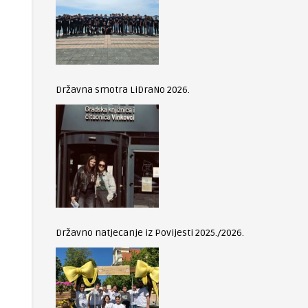
Državna smotra LiDraNo 2026.
Državno natjecanje iz Povijesti 2025./2026.