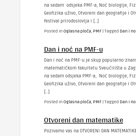
na sedam odsjeka PMF-a, Noć biologije, Fizi
Geofizika uživo, Otvoreni dan geografije i 
festival prirodoslovlja i […]
Posted in
Oglasna ploča
,
PMF
|
Tagged
Dan i n
Dan i noć na PMF-u
Dan i noć na PMF-u je skup popularno-znans
matematičkom fakultetu Sveučilišta u Zagr
na sedam odsjeka PMF-a, Noć biologije, Fizi
Geofizika uživo, Otvoreni dan geografije i O
[…]
Posted in
Oglasna ploča
,
PMF
|
Tagged
Dan i n
Otvoreni dan matematike
Pozivamo vas na OTVORENI DAN MATEMATIKE u 