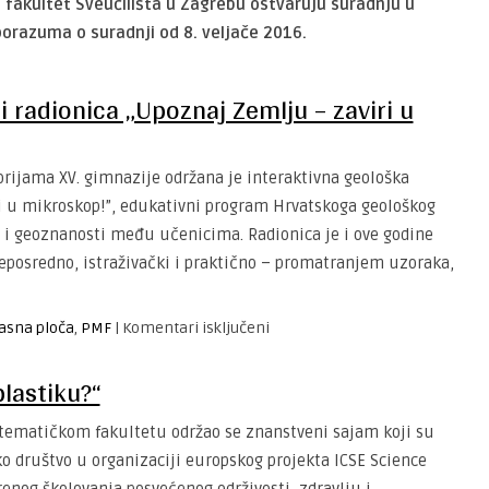
 fakultet Sveučilišta u Zagrebu ostvaruju suradnju u
orazuma o suradnji od 8. veljače 2016.
i radionica „Upoznaj Zemlju – zaviri u
torijama XV. gimnazije održana je interaktivna geološka
ri u mikroskop!”, edukativni program Hrvatskoga geološkog
e i geoznanosti među učenicima. Radionica je i ove godine
posredno, istraživački i praktično – promatranjem uzoraka,
za
asna ploča
,
PMF
|
Komentari isključeni
Interaktivna
geološka
lastiku?“
izložba
i
matematičkom fakultetu održao se znanstveni sajam koji su
radionica
o društvo u organizaciji europskog projekta ICSE Science
„Upoznaj