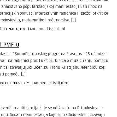
gimnaziji
na znanstveno popularizacijskoj manifestaciji Dan i noć na
racijskih pokusa, interaktivnih radionica i izložbi otkrit će
rirodoslovlja, matematike i računarstva. […]
za
oć na PMF-u
,
PMF
|
Komentari isključeni
Dan
i
ti PMF-u
noć
na
he Magic of Sound“ europskog programa Erasmus+ 15 učenika i
PMF-
lovali na radionici prof. Luke Grubišića o muziciranju pomoću
u
nice, zahvaljujući učeniku Franu Kristijanu Jelenčiću koji
osti pomoću […]
za
ed
Erasmus+
,
PMF
|
Komentari isključeni
“The
Magic
of
Sound”
tvenih manifestacija koje se održavaju na Prirodoslovno-
u
ebu. Sedam manifestacija koje se tradicionalno održavaju