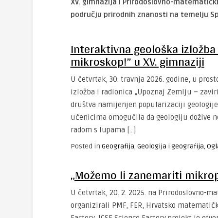
XV. gimnazija i Prirodoslovno-matematički
području prirodnih znanosti na temelju Sp
Interaktivna geološka izložba 
mikroskop!” u XV. gimnaziji
U četvrtak, 30. travnja 2026. godine, u pros
izložba i radionica „Upoznaj Zemlju – zavi
društva namijenjen popularizaciji geologij
učenicima omogućila da geologiju dožive ne
radom s lupama […]
Posted in
Geografija
,
Geologija i geografija
,
Ogl
„Možemo li zanemariti mikrop
U četvrtak, 20. 2. 2025. na Prirodoslovno-
organizirali PMF, FER, Hrvatsko matematičk