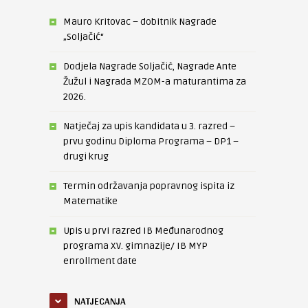
Mauro Kritovac – dobitnik Nagrade
„Soljačić“
Dodjela Nagrade Soljačić, Nagrade Ante
Žužul i Nagrada MZOM-a maturantima za
2026.
Natječaj za upis kandidata u 3. razred –
prvu godinu Diploma Programa – DP1 –
drugi krug
Termin održavanja popravnog ispita iz
Matematike
Upis u prvi razred IB Međunarodnog
programa XV. gimnazije/ IB MYP
enrollment date
NATJECANJA