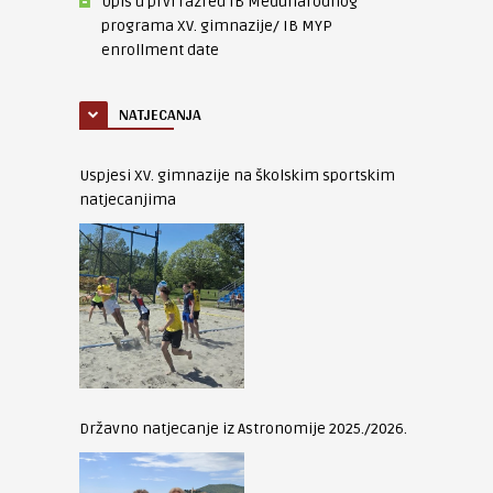
Upis u prvi razred IB Međunarodnog
programa XV. gimnazije/ IB MYP
enrollment date
NATJECANJA
Uspjesi XV. gimnazije na školskim sportskim
natjecanjima
Državno natjecanje iz Astronomije 2025./2026.