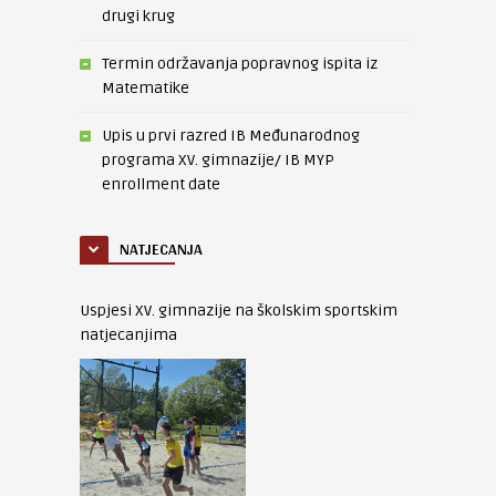
drugi krug
Termin održavanja popravnog ispita iz
Matematike
Upis u prvi razred IB Međunarodnog
programa XV. gimnazije/ IB MYP
enrollment date
NATJECANJA
Uspjesi XV. gimnazije na školskim sportskim
natjecanjima