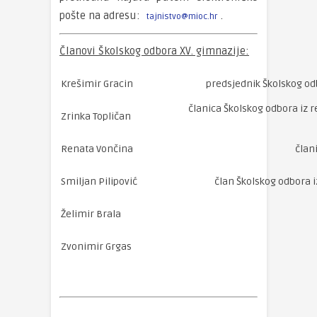
pošte na adresu:
.
tajnistvo@mioc.hr
Članovi Školskog odbora XV. gimnazije:
Krešimir Gracin
predsjednik Školskog odb
članica Školskog odbora iz 
Zrinka Topličan
Renata Vončina
član
Smiljan Pilipović
član Školskog odbora i
Želimir Brala
Zvonimir Grgas