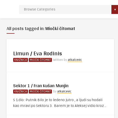
All posts tagged in:
Miočki čitomat
Limun / Eva Rodinis
KNJIŽNICA
MIOČKI ČITOMAT
Written by
atkalcevic
Sektor 1 / Fran Kušan Munjin
KNJIŽNICA
MIOČKI ČITOMAT
by
atkalcevic
S 1.dio: Putnik Bilo je to ledeno jutro , a ljudi su hodali
kao mravi po Sektoru 3. Barem je to Aleksej vidio kroz ..