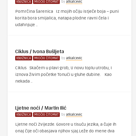
KNJIŽNICA
MIOČKI ČITOMAT
by
atkalcevic
Pomrčina šarenica Iz mojih očiju istječe boja – puni
korita bora smijalica, natapa plodne ravni čela i
udahnjuje ..
Ciklus / Ivona Bušljeta
KNJIŽNICA
MIOČKI ČITOMAT
by
atkalcevic
Ciklus Skačem u plavi grob, U novu toplu utrobu, I
iznova živim početke Tonući u gluhe dubine. Kao
nekada ..
Ljetne noći / Martin Ilić
KNJIŽNICA
MIOČKI ČITOMAT
by
atkalcevic
Ljetne noći Zvijezde. Govore u tisuću jezika, a čuje ih
onaj čije oči obasjava njihov sjaj.Leže do mene dva