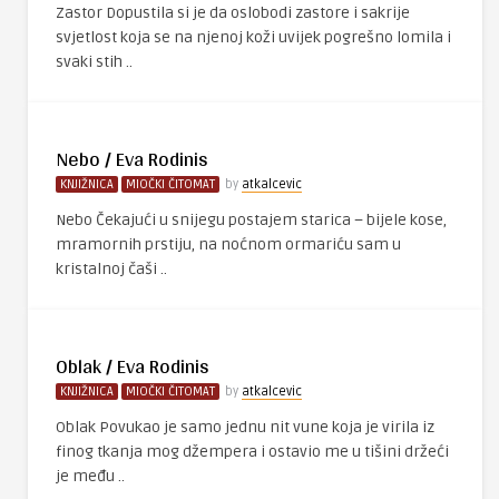
Zastor Dopustila si je da oslobodi zastore i sakrije
svjetlost koja se na njenoj koži uvijek pogrešno lomila i
svaki stih ..
Nebo / Eva Rodinis
KNJIŽNICA
MIOČKI ČITOMAT
by
atkalcevic
Nebo Čekajući u snijegu postajem starica – bijele kose,
mramornih prstiju, na noćnom ormariću sam u
kristalnoj čaši ..
Oblak / Eva Rodinis
KNJIŽNICA
MIOČKI ČITOMAT
by
atkalcevic
Oblak Povukao je samo jednu nit vune koja je virila iz
finog tkanja mog džempera i ostavio me u tišini držeći
je među ..