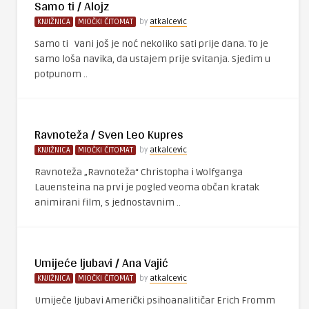
Samo ti / Alojz
KNJIŽNICA
MIOČKI ČITOMAT
by
atkalcevic
Samo ti Vani još je noć nekoliko sati prije dana. To je
samo loša navika, da ustajem prije svitanja. Sjedim u
potpunom ..
Ravnoteža / Sven Leo Kupres
KNJIŽNICA
MIOČKI ČITOMAT
by
atkalcevic
Ravnoteža „Ravnoteža“ Christopha i Wolfganga
Lauensteina na prvi je pogled veoma občan kratak
animirani film, s jednostavnim ..
Umijeće ljubavi / Ana Vajić
KNJIŽNICA
MIOČKI ČITOMAT
by
atkalcevic
Umijeće ljubavi Američki psihoanalitičar Erich Fromm