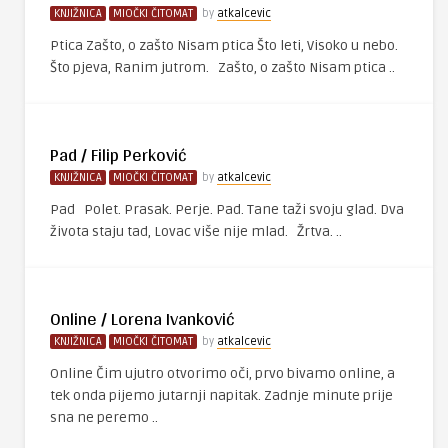
KNJIŽNICA
MIOČKI ČITOMAT
by
atkalcevic
Ptica Zašto, o zašto Nisam ptica Što leti, Visoko u nebo.
Što pjeva, Ranim jutrom. Zašto, o zašto Nisam ptica ..
Pad / Filip Perković
KNJIŽNICA
MIOČKI ČITOMAT
by
atkalcevic
Pad Polet. Prasak. Perje. Pad. Tane taži svoju glad. Dva
života staju tad, Lovac više nije mlad. Žrtva. ..
Online / Lorena Ivanković
KNJIŽNICA
MIOČKI ČITOMAT
by
atkalcevic
Online Čim ujutro otvorimo oči, prvo bivamo online, a
tek onda pijemo jutarnji napitak. Zadnje minute prije
sna ne peremo ..