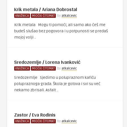
Krik metala / Ariana Dobrostal
KNJIŽNICA
MIOČKI ČITOMAT
by
atkalcevic
Krik metala Mogu ti pomoći, ali samo ako ćeš me
budeš slušao bez pogovora i u potpunosti se predaš
mojoj volji ..
Sredozemlje / Lorena Ivanković
KNJIŽNICA
MIOČKI ČITOMAT
by
atkalcevic
Sredozemlje Sjedimo u polupraznom kafiću
polupraznoga grada. Škola je gotova i svi su već
nekamo zbrisali. Asfalt ..
Zastor / Eva Rodinis
KNJIŽNICA
MIOČKI ČITOMAT
by
atkalcevic