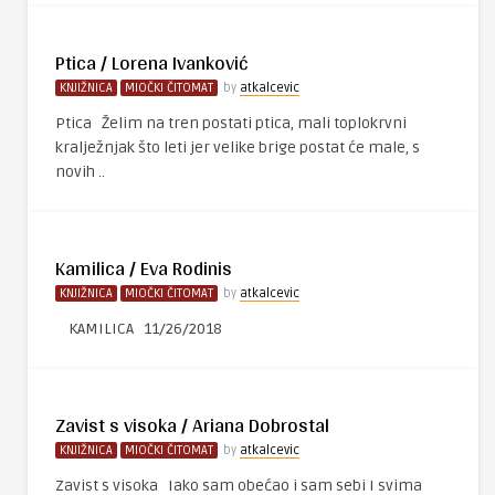
Ptica / Lorena Ivanković
KNJIŽNICA
MIOČKI ČITOMAT
by
atkalcevic
Ptica Želim na tren postati ptica, mali toplokrvni
kralježnjak što leti jer velike brige postat će male, s
novih ..
Kamilica / Eva Rodinis
KNJIŽNICA
MIOČKI ČITOMAT
by
atkalcevic
KAMILICA 11/26/2018
Zavist s visoka / Ariana Dobrostal
KNJIŽNICA
MIOČKI ČITOMAT
by
atkalcevic
Zavist s visoka Iako sam obećao i sam sebi I svima