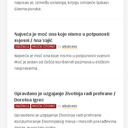
napisao je, između ostaloga, knjigu Umijeće ljubavi.
Glavna poruka ..
Najveća je moć ona koje nismo u potpunosti
svjesni / Ana Vajić
KNJIŽNICA
MIOČKI ČITOMAT
by
atkalcevic
Najveća je moć ona koje nismo u potpunosti svjesni
Moć je jedan od češće korištenih pojmova u etičkim
raspravama. ..
Opravdano je uzgajanje životinja radi prehrane /
Dorotea Igrec
KNJIŽNICA
MIOČKI ČITOMAT
by
atkalcevic
Opravdano je uzgajanje životinja radi prehrane
Konzumiranje životinjskog mesa i mesnih prerađevina
danas je postalo toliko ..