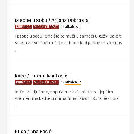
Iz sobe u sobu / Arijana Dobrostal
KNJIŽNICA
MIOČKI ČITOMAT
by
atkalcevic
Iz sobe u sobu Ono što te muči U samoći U gužvi Daje ti
snagu Zatvori oči Otići će Jednom kad padne mrak Znaš
..
Kuće / Lorena Ivanković
KNJIŽNICA
MIOČKI ČITOMAT
by
atkalcevic
Kuće Zaključane, napuštene kuće plaču za ljepšim
vremenima kad je u njima tinjao život. Kuće bez boja.
..
Ptica / Ana Bašić