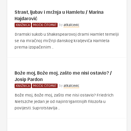
Strast, ljubav i mržnja u Hamletu / Marina
Hajdarović
KNJIŽNICA
MIOČKI ČITOMAT
by
atkalcevic
Dramski sukob u Shakespearovoj drami Hamlet temelji
se na mračnoj mržnji danskog kraljevića Hamleta
prema izopačenim ..
Bože moj, Bože moj, zašto me nisi ostavio? /
Josip Pardon
KNJIŽNICA
MIOČKI ČITOMAT
by
atkalcevic
Bože moj, Bože moj, zašto me nisi ostavio? Friedrich
Nietszche jedan je od najintrigantnijih filozofa u
povijesti. Suprotstavlja ..