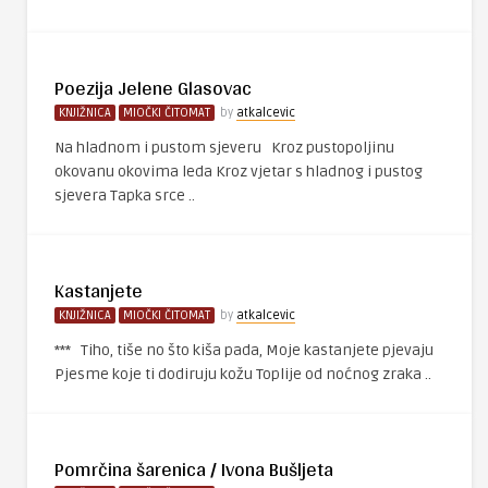
Poezija Jelene Glasovac
KNJIŽNICA
MIOČKI ČITOMAT
by
atkalcevic
Na hladnom i pustom sjeveru Kroz pustopoljinu
okovanu okovima leda Kroz vjetar s hladnog i pustog
sjevera Tapka srce ..
Kastanjete
KNJIŽNICA
MIOČKI ČITOMAT
by
atkalcevic
*** Tiho, tiše no što kiša pada, Moje kastanjete pjevaju
Pjesme koje ti dodiruju kožu Toplije od noćnog zraka ..
Pomrčina šarenica / Ivona Bušljeta