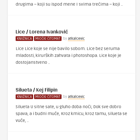
drugima – koji su ispod mene I svima trećima – koji ..
Lice / Lorena Ivanković
KNJIŽNICA
MIOČKI ČITOMAT
by
atkalcevic
Lice Lice koje se nije bavilo sobom. Lice bez seruma
mladosti, kirurških zahvata i photoshopa. Lice koje je
dostojanstveno ..
Silueta / Kej Filipin
KNJIŽNICA
MIOČKI ČITOMAT
by
atkalcevic
Silueta U sitne sate, u gluho doba noći, Dok sve dobro
spava, a i budni muče, Kroz kmicu, kroz tamu, silueta se
vuče, ..