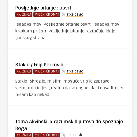
Posljednje pitanje : osvrt
KNJIŽNICA
MIOČKI ČITOMAT
by
atkalcevic
Isaac Asimov: Posljednje pitanje osvrt Isaac Asimov
kratkom pričom Posljednje pitanje razrađuje ideje
ljudskog straha ..
Staklo / Filip Perković
KNJIŽNICA
MIOČKI ČITOMAT
by
atkalcevic
Staklo Skroz je, mislim, moguće vrlo je zapravo
vjerojatno to jest, realno da se dogodi da ti dosadim jer
nisam kao nekad. ..
Toma Akvinski: 5 razumskih putova do spoznaje
Boga
KNJIŽNICA
MIOČKI ČITOMAT
by
atkalcevic