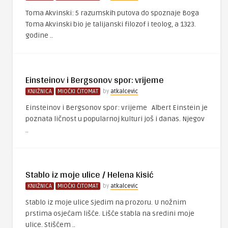
Toma Akvinski: 5 razumskih putova do spoznaje Boga
Toma Akvinski bio je talijanski filozof i teolog, a 1323.
godine ..
Einsteinov i Bergsonov spor: vrijeme
KNJIŽNICA
MIOČKI ČITOMAT
by
atkalcevic
Einsteinov i Bergsonov spor: vrijeme Albert Einstein je
poznata ličnost u popularnoj kulturi još i danas. Njegov
..
Stablo iz moje ulice / Helena Kisić
KNJIŽNICA
MIOČKI ČITOMAT
by
atkalcevic
Stablo iz moje ulice Sjedim na prozoru. U nožnim
prstima osjećam lišće. Lišće stabla na sredini moje
ulice. Stišćem ..