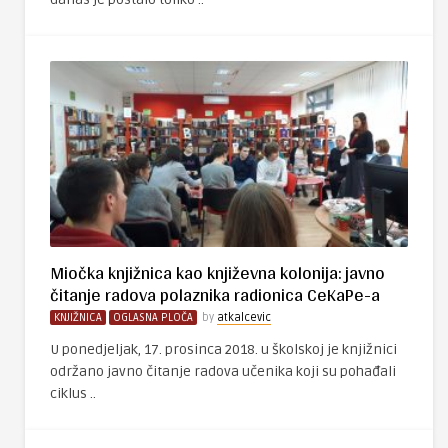
Miočka knjižnica kao književna kolonija: javno
čitanje radova polaznika radionica CeKaPe-a
KNJIŽNICA
OGLASNA PLOČA
by
atkalcevic
U ponedjeljak, 17. prosinca 2018. u školskoj je knjižnici
održano javno čitanje radova učenika koji su pohađali
ciklus ..