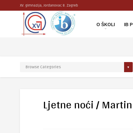
XV. gimnazija, Jordanovac 8. Zagreb
O ŠKOLI
IB
Ljetne noći / Martin 