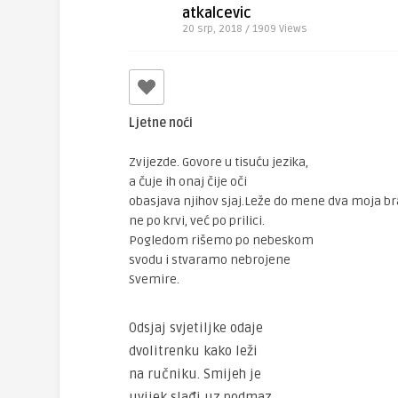
atkalcevic
20 srp, 2018 / 1909
Views
Ljetne noći
Zvijezde. Govore u tisuću jezika,
a čuje ih onaj čije oči
obasjava njihov sjaj.Leže do mene dva moja br
ne po krvi, već po prilici.
Pogledom rišemo po nebeskom
svodu i stvaramo nebrojene
Svemire.
Odsjaj svjetiljke odaje
dvolitrenku kako leži
na ručniku. Smijeh je
uvijek slađi uz podmaz