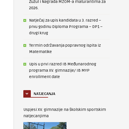
Žužul i Nagrada MZOM-a maturantima za
2026.
Natječaj za upis kandidata u 3. razred –
prvu godinu Diploma Programa – DP1 –
drugi krug
Termin održavanja popravnog ispita iz
Matematike
Upis u prvi razred IB Međunarodnog
programa XV. gimnazije/ IB MYP
enrollment date
NATJECANJA
Uspjesi XV. gimnazije na školskim sportskim
natjecanjima