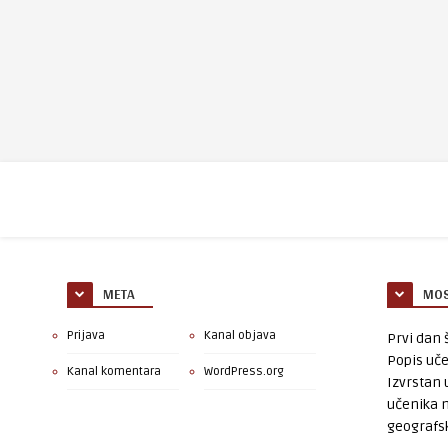
META
MOS
Prijava
Kanal objava
Prvi dan š
Popis uče
Kanal komentara
WordPress.org
Izvrstan 
učenika 
geografsk