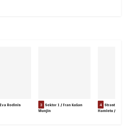
 Eva Rodinis
3
Sektor 1 / Fran Kušan
4
Strast, ljubav 
Munjin
Hamletu / Marina