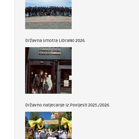
Državna smotra LiDraNo 2026.
Državno natjecanje iz Povijesti 2025./2026.
i mržnja u
5
Knjižna booka 2019.
6
Nagrađena Eva Rodi
 Hajdarović