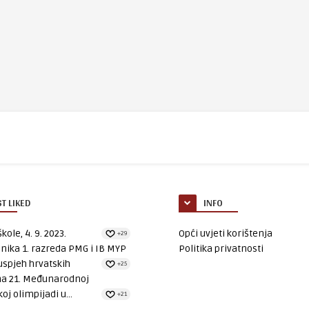
T LIKED
INFO
kole, 4. 9. 2023.
Opći uvjeti korištenja
+29
nika 1. razreda PMG i IB MYP
Politika privatnosti
uspjeh hrvatskih
+25
na 21. Međunarodnoj
oj olimpijadi u...
+21