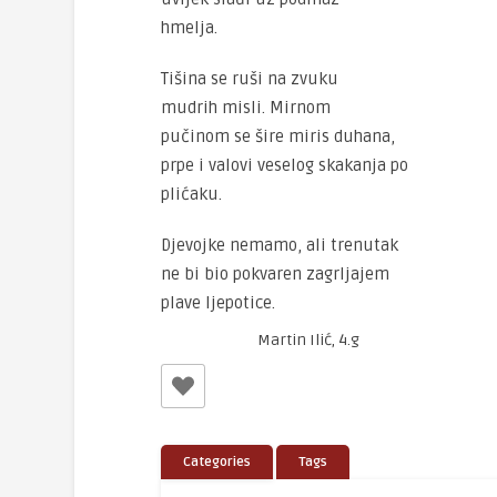
hmelja.
Tišina se ruši na zvuku
mudrih misli. Mirnom
pučinom se šire miris duhana,
prpe i valovi veselog skakanja po
plićaku.
Djevojke nemamo, ali trenutak
ne bi bio pokvaren zagrljajem
plave ljepotice.
Martin Ilić, 4.g
Categories
Tags