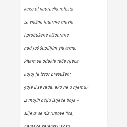
kako bi napravila mjesta
za vlažne jutarnje magle
i probušene kišobrane
nad još šupljijim glavama.
Pitam se odakle teče rijeka
kojoj je izvor presušen;
gdje li se rađa, ako ne u njemu?
Iz mojih očiju istječe boja –
slijeva se niz rubove lica,
namače satensku kosu