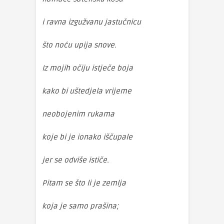
i ravna izgužvanu jastučnicu
što noću upija snove.
Iz mojih očiju istječe boja
kako bi uštedjela vrijeme
neobojenim rukama
koje bi je ionako iščupale
jer se odviše ističe.
Pitam se što li je zemlja
koja je samo prašina;