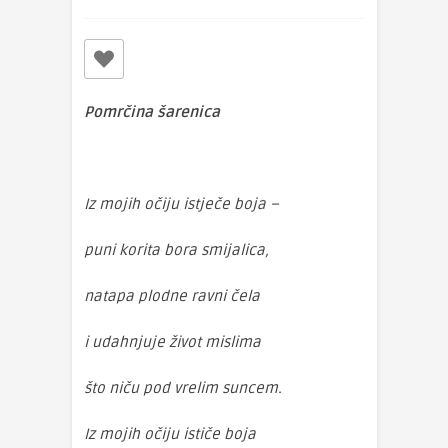
Pomr
čina šarenica
Iz mojih očiju istječe boja –
puni korita bora smijalica,
natapa plodne ravni čela
i udahnjuje život mislima
što niču pod vrelim suncem.
Iz mojih očiju ističe boja