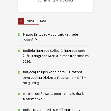
Comments are closed.
NOVE OBJAVE
Mauro Kritovac – dobitnik Nagrade
„Soljačić“
Dodjela Nagrade Soljačić, Nagrade Ante
Žužul i Nagrada MZOM-a maturantima za
2026.
Natječaj za upis kandidata u 3. razred –
prvu godinu Diploma Programa – DP1 –
drugi krug
Termin održavanja popravnog ispita iz
Matematike
Upis u prvi razred IB Međunarodnog