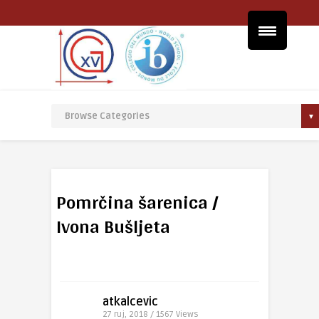
Pomrčina šarenica /
Ivona Bušljeta
atkalcevic
27 ruj, 2018 / 1567
Views