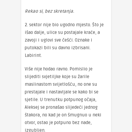
Rekao si, bez skretanja.
2. sektor nije bio ugodno mjesto. Što je
išao dalje, ulice su postajale kraće, a
zavoji i uglovi sve češći. Oznake i
putokazi bili su davno izbrisani.
Labirint.
Više nije hodao ravno. Pomislio je
slijediti svjetiljke koje su žarile
maslinastom svijetlošću, no one su
prestajale i nastavljale se kako bi se
sjetile. U trenutku potpunog očaja,
Aleksej se pronašao slijedeći jednog
štakora, no kad je on šmugnuo u neki
otvor, ostao je potpuno bez nade,
izgubljen.