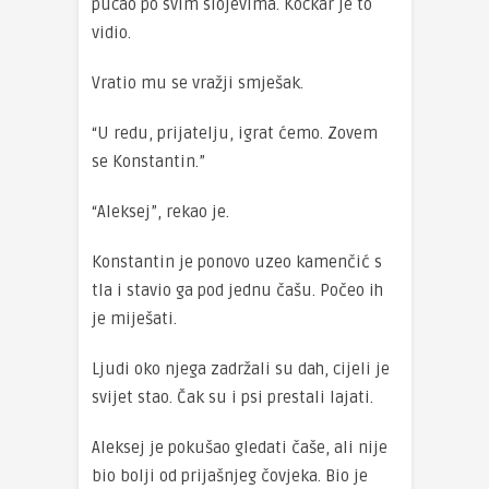
pucao po svim slojevima. Kockar je to
vidio.
Vratio mu se vražji smješak.
“U redu, prijatelju, igrat ćemo. Zovem
se Konstantin.”
“Aleksej”, rekao je.
Konstantin je ponovo uzeo kamenčić s
tla i stavio ga pod jednu čašu. Počeo ih
je miješati.
Ljudi oko njega zadržali su dah, cijeli je
svijet stao. Čak su i psi prestali lajati.
Aleksej je pokušao gledati čaše, ali nije
bio bolji od prijašnjeg čovjeka. Bio je