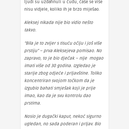
ljudi su uzdahnuli u čudu, čaše se više
nisu vidjele, koliko ih je brzo miješao.
Aleksej nikada nije bio vidio nešto
takvo.
“Bila je to zvijer s tisuću očiju i još više
prstiju” – prva Aleksejeva pomisao. No
zapravo, to je bio dječak – nije mogao
imati više od 30 godina. Izgledao je
starije zbog odjeće i prljavštine. Toliko
koncentriran svojom točkom da je
izgubio bahati smješak koji je prije
imao, kao da je svu kontrolu dao
prstima.
Nosio je dugački kaput, nekoć sigurno
ugledan, no sada poderan i prljav. Bio