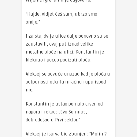
vrijeme igre, ali nije odgovorio.
“Hajde, vidjet ćeš sam, ubrzo smo
ondje.”
I zaista, dvije ulice dalje ponovno su se
zaustavili, ovaj put iznad velike
metalne ploče na ulici. Konstantin je
kleknuo i počeo podizati ploču.
Aleksej se povuče unazad kad je ploča u
potpunosti otkrila mračnu rupu ispod
nje.
Konstantin je ustao pomalo crven od
napora i rekao: „Evo Somnus,
dobrodošao u Prvi sektor.”
Aleksej je isprva bio zbunjen: “Molim?