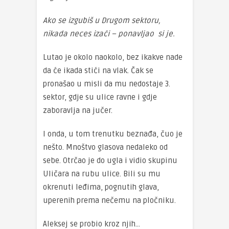
Ako se izgubiš u Drugom sektoru,
nikada neces izaći – ponavljao si je.
Lutao je okolo naokolo, bez ikakve nade
da će ikada stići na vlak. Čak se
pronašao u misli da mu nedostaje 3.
sektor, gdje su ulice ravne i gdje
zaboravlja na jučer.
I onda, u tom trenutku beznađa, čuo je
nešto. Mnoštvo glasova nedaleko od
sebe. Otrčao je do ugla i vidio skupinu
Uličara na rubu ulice. Bili su mu
okrenuti leđima, pognutih glava,
uperenih prema nečemu na pločniku.
Aleksej se probio kroz njih…