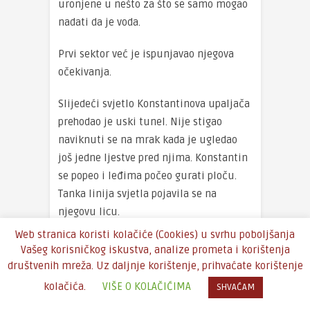
uronjene u nešto za što se samo mogao
nadati da je voda.
Prvi sektor već je ispunjavao njegova
očekivanja.
Slijedeći svjetlo Konstantinova upaljača
prehodao je uski tunel. Nije stigao
naviknuti se na mrak kada je ugledao
još jedne ljestve pred njima. Konstantin
se popeo i leđima počeo gurati ploču.
Tanka linija svjetla pojavila se na
njegovu licu.
Web stranica koristi kolačiće (Cookies) u svrhu poboljšanja
“Blistava svjetlost grada”, sjetio se
Vašeg korisničkog iskustva, analize prometa i korištenja
Aleksej.
društvenih mreža. Uz daljnje korištenje, prihvaćate korištenje
kolačića.
VIŠE O KOLAČIĆIMA
SHVAĆAM
Cijeli trg bijaše prekriven snijegom –