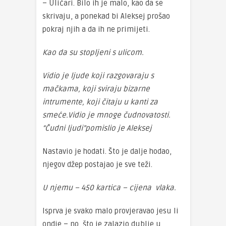
– Uličari. Bilo ih je malo, kao da se
skrivaju, a ponekad bi Aleksej prošao
pokraj njih a da ih ne primijeti.
Kao da su stopljeni s ulicom.
Vidio je ljude koji razgovaraju s
mačkama, koji sviraju bizarne
intrumente, koji čitaju u kanti za
smeće.Vidio je mnoge čudnovatosti.
“Čudni ljudi”pomislio je Aleksej
Nastavio je hodati. Što je dalje hodao,
njegov džep postajao je sve teži.
U njemu – 450 kartica – cijena vlaka.
Isprva je svako malo provjeravao jesu li
ondje – no što je zalazio dublje u