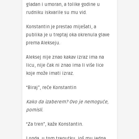
gladan i umoran, a tolike godine u
rudniku iskvarile su mu vid.
Konstantin je prestao miješati, a
publika je u treptaj oka okrenula glave
prema Alekseju.
Aleksej nije znao kakav izraz ima na
licu, nije čak ni znao ima li više lice
koje može imati izraz.
“Biraj”, reče Konstantin
Kako da izaberem? Ovo je nemoguće,
pomisli.
“Za tren”, kaže Konstantin.
I onda, u tom trenutku, još mu jedna