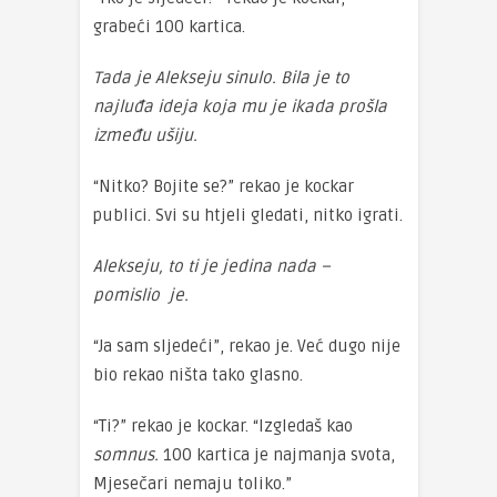
grabeći 100 kartica.
Tada je Alekseju sinulo. Bila je to
najluđa ideja koja mu je ikada prošla
između ušiju.
“Nitko? Bojite se?” rekao je kockar
publici. Svi su htjeli gledati, nitko igrati.
Alekseju, to ti je jedina nada –
pomislio je.
“Ja sam sljedeći”, rekao je. Već dugo nije
bio rekao ništa tako glasno.
“Ti?” rekao je kockar. “Izgledaš kao
somnus.
100 kartica je najmanja svota,
Mjesečari nemaju toliko.”