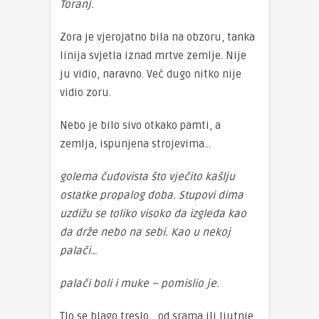
Toranj.
Zora je vjerojatno bila na obzoru, tanka
linija svjetla iznad mrtve zemlje. Nije
ju vidio, naravno. Već dugo nitko nije
vidio zoru.
Nebo je bilo sivo otkako pamti, a
zemlja, ispunjena strojevima…
golema čudovista što vječito kašlju
ostatke propalog doba. Stupovi dima
uzdižu se toliko visoko da izgleda kao
da drže nebo na sebi. Kao u nekoj
palači…
palači boli i muke – pomislio je.
Tlo se blago treslo… od srama ili ljutnje,