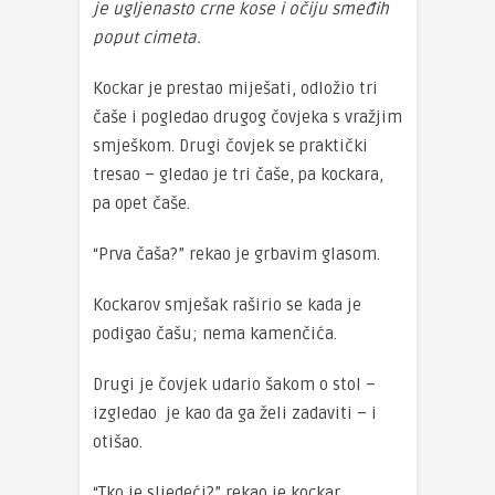
je ugljenasto crne kose i očiju smeđih
poput cimeta.
Kockar je prestao miješati, odložio tri
čaše i pogledao drugog čovjeka s vražjim
smješkom. Drugi čovjek se praktički
tresao – gledao je tri čaše, pa kockara,
pa opet čaše.
“Prva čaša?” rekao je grbavim glasom.
Kockarov smješak raširio se kada je
podigao čašu; nema kamenčića.
Drugi je čovjek udario šakom o stol –
izgledao je kao da ga želi zadaviti – i
otišao.
“Tko je sljedeći?” rekao je kockar,