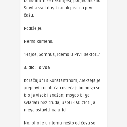
Konstantin se nasmiješi, pobjedonosno.
Stavlja svoj dug i tanak prst na prvu
čašu.
Podiže je.
Nema kamena.
“Hajde, Somnus, idemo u Prvi sektor…”
3. dio: Toivoa
Koračajući s Konstantinom, Alekseja je
preplavio neobičan osjećaj: bojao ga se,
bio je visok i snažan; mogao bi ga
svladati bez truda, uzeti 450 zloti, a
njega ostaviti na ulici.
No, bilo je u njemu nešto od čega se