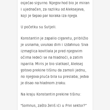
osjećao sigurno. Njegov hod bio je miran
i ujednačen, za razliku od Aleksejeva,
koji je šepao par koraka iza njega.
U početku su šutjeli.
Konstantin je zapalio cigaretu, približio
je usnama, uvukao dim i izdahnuo. Siva
izmaglica kovitlala je pred njegovim
očima ledeći se na hladnoći, a zatim
isparila. Miris je bio slatkast, Aleksej
gotovo prekine tišinu da zamoli jednu,
no njegova pluća bila su preslaba; jedva
je disao na hladnom zraku.
Na kraju Konstantin prekine tišinu:
“Somnus, zašto želiš ići u Prvi sektor?”