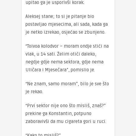
upitao ga je usporivši korak.
Aleksej stane; to si je pitanje bio
postavljao mjesecima, ali sada, kada ga
je netko izrekao, osjećao se zbunjeno.
“Toivoa kolodvor – moram ondje stići na
vlak, u 14 sati. Želim otići daleko,
negdje gdje nema sektora, gdje nema
Uličara i Mjesečara”, pomislio je.
“Ne znam, samo moram”, bilo je sve što
je rekao.
“Prvi sektor nije ono što misliš, znaš?”
prekine ga Konstantin, potpuno
zaboravivši da mu cigareta gori u ruci.
“Kako to misliš?”