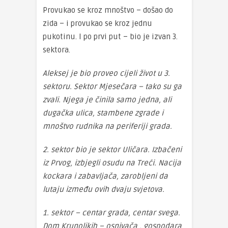
Provukao se kroz mnoštvo – došao do
zida – i provukao se kroz jednu
pukotinu. I po prvi put – bio je izvan 3.
sektora.
Aleksej je bio proveo cijeli život u 3.
sektoru. Sektor Mjesečara – tako su ga
zvali. Njega je činila samo jedna, ali
dugačka ulica, stambene zgrade i
mnoštvo rudnika na periferiji grada.
2. sektor bio je sektor Uličara. Izbačeni
iz Prvog, izbjegli osudu na Treći. Nacija
kockara i zabavljača, zarobljeni da
lutaju između ovih dvaju svjetova.
1. sektor – centar grada, centar svega.
Dom Krunolikih – osnivača , gospodara