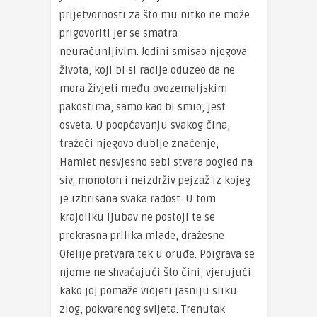
prijetvornosti za što mu nitko ne može
prigovoriti jer se smatra
neuračunljivim. Jedini smisao njegova
života, koji bi si radije oduzeo da ne
mora živjeti među ovozemaljskim
pakostima, samo kad bi smio, jest
osveta. U poopćavanju svakog čina,
tražeći njegovo dublje značenje,
Hamlet nesvjesno sebi stvara pogled na
siv, monoton i neizdrživ pejzaž iz kojeg
je izbrisana svaka radost. U tom
krajoliku ljubav ne postoji te se
prekrasna prilika mlade, dražesne
Ofelije pretvara tek u oruđe. Poigrava se
njome ne shvaćajući što čini, vjerujući
kako joj pomaže vidjeti jasniju sliku
zlog, pokvarenog svijeta. Trenutak