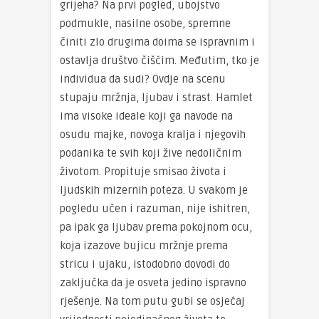
grijeha? Na prvi pogled, ubojstvo
podmukle, nasilne osobe, spremne
činiti zlo drugima doima se ispravnim i
ostavlja društvo čišćim. Međutim, tko je
individua da sudi? Ovdje na scenu
stupaju mržnja, ljubav i strast. Hamlet
ima visoke ideale koji ga navode na
osudu majke, novoga kralja i njegovih
podanika te svih koji žive nedoličnim
životom. Propituje smisao života i
ljudskih mizernih poteza. U svakom je
pogledu učen i razuman, nije ishitren,
pa ipak ga ljubav prema pokojnom ocu,
koja izazove bujicu mržnje prema
stricu i ujaku, istodobno dovodi do
zaključka da je osveta jedino ispravno
rješenje. Na tom putu gubi se osjećaj