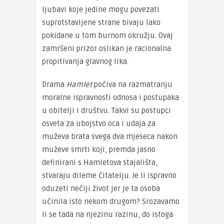
ljubavi koje jedine mogu povezati
suprotstavljene strane bivaju lako
pokidane u tom burnom okružju. Ovaj
zamršeni prizor oslikan je racionalna
propitivanja glavnog lika.
Drama
Hamlet
počiva na razmatranju
moralne ispravnosti odnosa i postupaka
u obitelji i društvu. Takvi su postupci
osveta za ubojstvo oca i udaja za
muževa brata svega dva mjeseca nakon
muževe smrti koji, premda jasno
definirani s Hamletova stajališta,
stvaraju dileme čitatelju. Je li ispravno
oduzeti nečiji život jer je ta osoba
učinila isto nekom drugom? Srozavamo
li se tada na njezinu razinu, do istoga