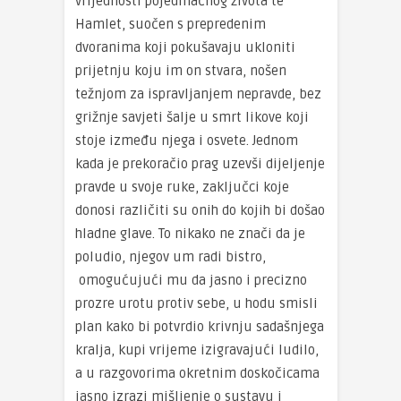
vrijednosti pojedinačnog života te
Hamlet, suočen s prepredenim
dvoranima koji pokušavaju ukloniti
prijetnju koju im on stvara, nošen
težnjom za ispravljanjem nepravde, bez
grižnje savjeti šalje u smrt likove koji
stoje između njega i osvete. Jednom
kada je prekoračio prag uzevši dijeljenje
pravde u svoje ruke, zaključci koje
donosi različiti su onih do kojih bi došao
hladne glave. To nikako ne znači da je
poludio, njegov um radi bistro,
omogućujući mu da jasno i precizno
prozre urotu protiv sebe, u hodu smisli
plan kako bi potvrdio krivnju sadašnjega
kralja, kupi vrijeme izigravajući ludilo,
a u razgovorima okretnim doskočicama
jasno izrazi mišljenje o sustavu i