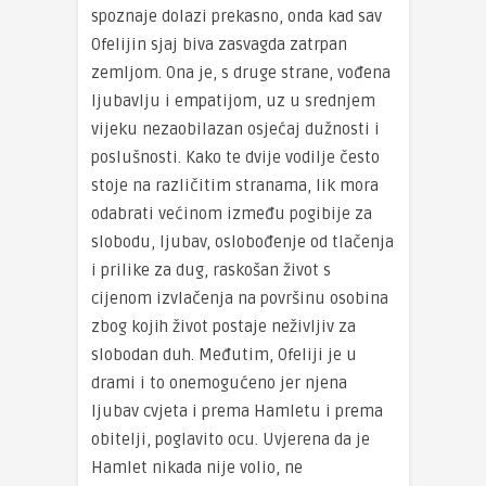
spoznaje dolazi prekasno, onda kad sav
Ofelijin sjaj biva zasvagda zatrpan
zemljom. Ona je, s druge strane, vođena
ljubavlju i empatijom, uz u srednjem
vijeku nezaobilazan osjećaj dužnosti i
poslušnosti. Kako te dvije vodilje često
stoje na različitim stranama, lik mora
odabrati većinom između pogibije za
slobodu, ljubav, oslobođenje od tlačenja
i prilike za dug, raskošan život s
cijenom izvlačenja na površinu osobina
zbog kojih život postaje neživljiv za
slobodan duh. Međutim, Ofeliji je u
drami i to onemogućeno jer njena
ljubav cvjeta i prema Hamletu i prema
obitelji, poglavito ocu. Uvjerena da je
Hamlet nikada nije volio, ne