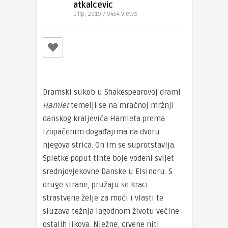
atkalcevic
1 lip, 2019 / 9454
Views
Dramski sukob u Shakespearovoj drami
Hamlet
temelji se na mračnoj mržnji
danskog kraljevića Hamleta prema
izopačenim događajima na dvoru
njegova strica. On im se suprotstavlja.
Spletke poput tinte boje vodeni svijet
srednjovjekovne Danske u Elsinoru. S
druge strane, pružaju se kraci
strastvene želje za moći i vlasti te
sluzava težnja lagodnom životu većine
ostalih likova. Nježne, crvene niti