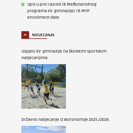
Upis u prvi razred IB Međunarodnog
programa XV. gimnazije/ IB MYP
enrollment date
NATJECANJA
Uspjesi XV. gimnazije na školskim sportskim
natjecanjima
Državno natjecanje iz Astronomije 2025./2026.