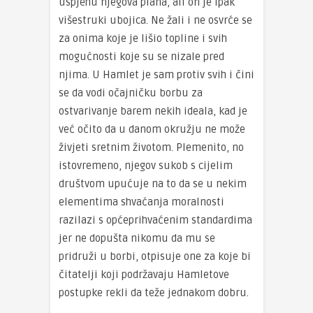
uspjehu njegova plana, ali on je ipak
višestruki ubojica. Ne žali i ne osvrće se
za onima koje je lišio topline i svih
mogućnosti koje su se nizale pred
njima. U Hamlet je sam protiv svih i čini
se da vodi očajničku borbu za
ostvarivanje barem nekih ideala, kad je
već očito da u danom okružju ne može
živjeti sretnim životom. Plemenito, no
istovremeno, njegov sukob s cijelim
društvom upućuje na to da se u nekim
elementima shvaćanja moralnosti
razilazi s općeprihvaćenim standardima
jer ne dopušta nikomu da mu se
pridruži u borbi, otpisuje one za koje bi
čitatelji koji podržavaju Hamletove
postupke rekli da teže jednakom dobru.