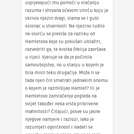
uspijevajući mu pomoći u vraćanju
razuma i shrvana očevom smrću koju je
skrivio njezin dragi, slama se i gubi
oslonac u stvarnosti. Na njezino ludilo
ne osvrću se previše za razliku od
Hamletova koje su pokušali ublažiti,
razvedriti ga, te krotka Ofelija završava
u rijeci. Vjeruje se da je počinila
samoubojstvo, no u stanju u kojem je
bila misli teku drugačije. Može li se
tada njen čin smatrati jednakim onomu
o kojem je razmišljao Hamlet? Ili je
Hamletovo zamračenje pogleda na
svijet također neka vrsta prikrivene
mahnitosti? Čitajući, posve su jasne
njegove namjere i razlozi, lako je
razumjeti ogorčenost i nadati se