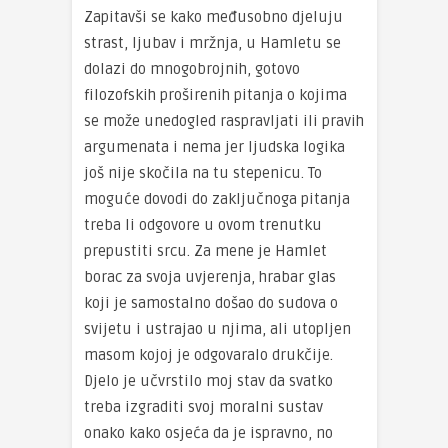
Zapitavši se kako međusobno djeluju
strast, ljubav i mržnja, u Hamletu se
dolazi do mnogobrojnih, gotovo
filozofskih proširenih pitanja o kojima
se može unedogled raspravljati ili pravih
argumenata i nema jer ljudska logika
još nije skočila na tu stepenicu. To
moguće dovodi do zaključnoga pitanja
treba li odgovore u ovom trenutku
prepustiti srcu. Za mene je Hamlet
borac za svoja uvjerenja, hrabar glas
koji je samostalno došao do sudova o
svijetu i ustrajao u njima, ali utopljen
masom kojoj je odgovaralo drukčije.
Djelo je učvrstilo moj stav da svatko
treba izgraditi svoj moralni sustav
onako kako osjeća da je ispravno, no