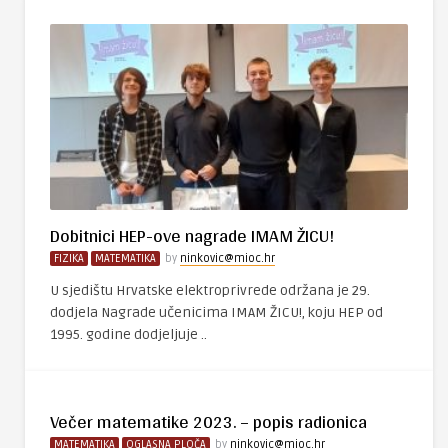
Dobitnici HEP-ove nagrade IMAM ŽICU!
FIZIKA
MATEMATIKA
by
ninkovic@mioc.hr
U sjedištu Hrvatske elektroprivrede održana je 29.
dodjela Nagrade učenicima IMAM ŽICU!, koju HEP od
1995. godine dodjeljuje ..
Večer matematike 2023. – popis radionica
MATEMATIKA
OGLASNA PLOČA
by
ninkovic@mioc.hr