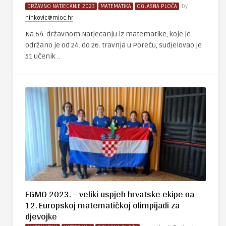
DRŽAVNO NATJECANJE 2023
MATEMATIKA
OGLASNA PLOČA
by
ninkovic@mioc.hr
Na 64. državnom Natjecanju iz matematike, koje je
održano je od 24. do 26. travnja u Poreču, sudjelovao je
51 učenik ..
EGMO 2023. – veliki uspjeh hrvatske ekipe na
12. Europskoj matematičkoj olimpijadi za
djevojke