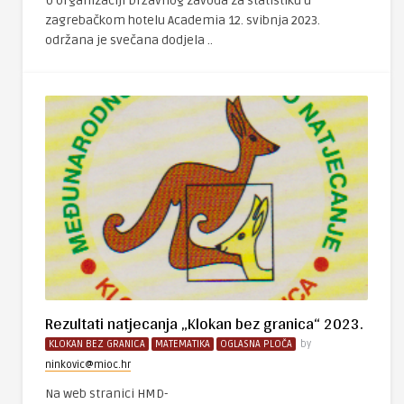
U organizaciji Državnog zavoda za statistiku u
zagrebačkom hotelu Academia 12. svibnja 2023.
održana je svečana dodjela ..
Rezultati natjecanja „Klokan bez granica“ 2023.
KLOKAN BEZ GRANICA
MATEMATIKA
OGLASNA PLOČA
by
ninkovic@mioc.hr
Na web stranici HMD-