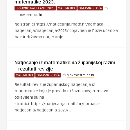
matematike 2023.
DRŽAVNO NATJECANJE 2023
MATEMATIKA
OGLASNA PLOČA
by
ninkovic@mioc.hr
Na stranici https://natjecanja.math.hr/domaca-
natjecanja/natjecanja-2023/ objavljen je Poziv učenika
na 64. državno natjecanje ..
Natjecanje iz matematike na županijskoj razini
– rezultati revizije
MATEMATIKA
OGLASNA PLOČA
by
ninkovic@mioc.hr
Rezultati revizije županijskog natjecanja iz
matematike koju je provelo Državno povjerenstvo
objavljeni su na
stranici: https://natjecanja.math.hr/domaca-
natjecanja/natjecanja-2023/ ..