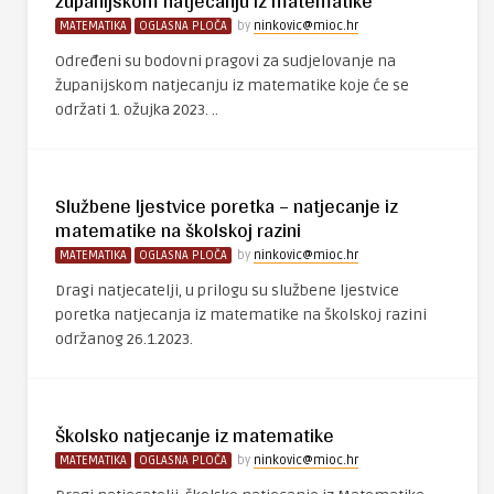
županijskom natjecanju iz matematike
MATEMATIKA
OGLASNA PLOČA
by
ninkovic@mioc.hr
Određeni su bodovni pragovi za sudjelovanje na
županijskom natjecanju iz matematike koje će se
održati 1. ožujka 2023. ..
Službene ljestvice poretka – natjecanje iz
matematike na školskoj razini
MATEMATIKA
OGLASNA PLOČA
by
ninkovic@mioc.hr
Dragi natjecatelji, u prilogu su službene ljestvice
poretka natjecanja iz matematike na školskoj razini
održanog 26.1.2023.
Školsko natjecanje iz matematike
MATEMATIKA
OGLASNA PLOČA
by
ninkovic@mioc.hr