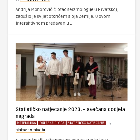
Andrija Mohorovičić, otac seizmologije u Hrvatskoj,
zadužio je svijet otkrićem sloja Zemlje. U ovom
interaktivnom predavanju ..
Statističko natjecanje 2023. – svečana dodjela
nagrada
MATEMATIKA
OGLASNA PLOČA
STATISTIČKO NATJECANJE
by
ninkovic@mioc.hr