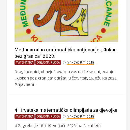
Međunarodno matematičko natjecanje ,,Klokan
bez granica” 2023.
MATEMATIKA
OGLASNA PLOČA
by
ninkovic@mioc.hr
Dragi učenici, obavještavamo vas da će se natjecanje
,,Klokan bez granica” održati u četvrtak, 16. ožujka 2023.
Prijavljeni ..
4. Hrvatska matematička olimpijada za djevojke
MATEMATIKA
OGLASNA PLOČA
by
ninkovic@mioc.hr
U Zagrebu je 18. i 19. veljače 2023. na Fakultetu