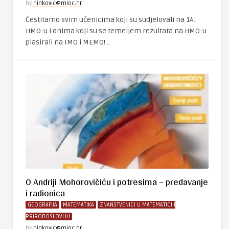
by
ninkovic@mioc.hr
Čestitamo svim učenicima koji su sudjelovali na 14.
HMO-u i onima koji su se temeljem rezultata na HMO-u
plasirali na IMO i MEMO! ..
O Andriji Mohorovičiću i potresima – predavanje
i radionica
GEOGRAFIJA
MATEMATIKA
ZNANSTVENICI U MATEMATICI I
PRIRODOSLOVLJU
by
ninkovic@mioc.hr