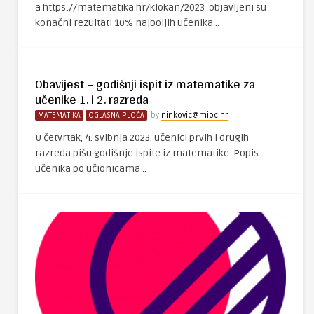
a https://matematika.hr/klokan/2023 objavljeni su
konačni rezultati 10% najboljih učenika ..
Obavijest – godišnji ispit iz matematike za
učenike 1. i 2. razreda
MATEMATIKA
OGLASNA PLOČA
by
ninkovic@mioc.hr
U četvrtak, 4. svibnja 2023. učenici prvih i drugih
razreda pišu godišnje ispite iz matematike. Popis
učenika po učionicama ..