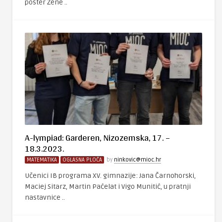
poster Žene ..
A-lympiad: Garderen, Nizozemska, 17. –
18.3.2023.
MATEMATIKA
OGLASNA PLOČA
by
ninkovic@mioc.hr
Učenici IB programa XV. gimnazije: Jana Čarnohorski,
Maciej Sitarz, Martin Paćelat i Vigo Munitić, u pratnji
nastavnice ..