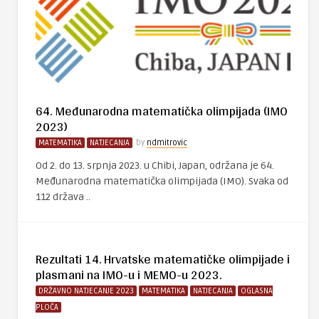
64. Međunarodna matematička olimpijada (IMO
2023)
MATEMATIKA
NATJECANJA
by
ndmitrovic
Od 2. do 13. srpnja 2023. u Chibi, Japan, održana je 64.
Međunarodna matematička olimpijada (IMO). Svaka od
112 država ..
Rezultati 14. Hrvatske matematičke olimpijade i
plasmani na IMO-u i MEMO-u 2023.
DRŽAVNO NATJECANJE 2023
MATEMATIKA
NATJECANJA
OGLASNA
PLOČA