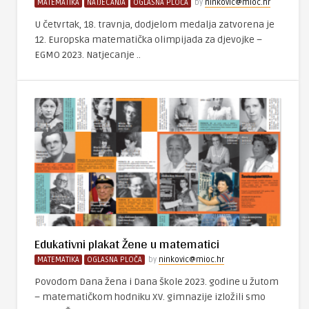
MATEMATIKA
NATJECANJA
OGLASNA PLOČA
by
ninkovic@mioc.hr
U četvrtak, 18. travnja, dodjelom medalja zatvorena je
12. Europska matematička olimpijada za djevojke –
EGMO 2023. Natjecanje ..
Edukativni plakat Žene u matematici
MATEMATIKA
OGLASNA PLOČA
by
ninkovic@mioc.hr
Povodom Dana žena i Dana škole 2023. godine u žutom
– matematičkom hodniku XV. gimnazije izložili smo