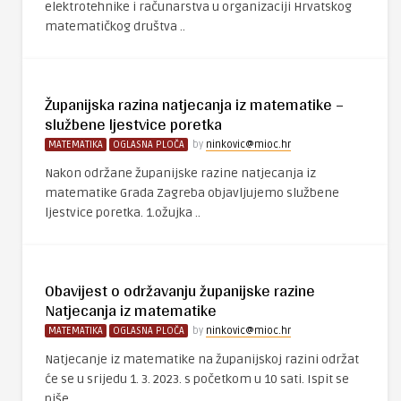
elektrotehnike i računarstva u organizaciji Hrvatskog
matematičkog društva ..
Županijska razina natjecanja iz matematike –
službene ljestvice poretka
MATEMATIKA
OGLASNA PLOČA
by
ninkovic@mioc.hr
Nakon održane županijske razine natjecanja iz
matematike Grada Zagreba objavljujemo službene
ljestvice poretka. 1.ožujka ..
Obavijest o održavanju županijske razine
Natjecanja iz matematike
MATEMATIKA
OGLASNA PLOČA
by
ninkovic@mioc.hr
Natjecanje iz matematike na županijskoj razini održat
će se u srijedu 1. 3. 2023. s početkom u 10 sati. Ispit se
piše ..