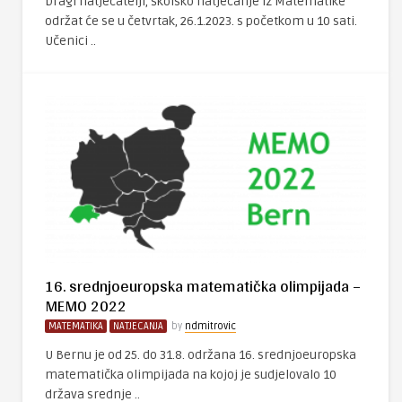
Dragi natjecatelji, školsko natjecanje iz Matematike
održat će se u četvrtak, 26.1.2023. s početkom u 10 sati.
Učenici ..
16. srednjoeuropska matematička olimpijada –
MEMO 2022
MATEMATIKA
NATJECANJA
by
ndmitrovic
U Bernu je od 25. do 31.8. održana 16. srednjoeuropska
matematička olimpijada na kojoj je sudjelovalo 10
država srednje ..