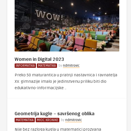
Women in Digital 2023
INFORMATIKA
MATEMATIKA
by
ndmitrovic
Preko 50 maturantica u pratnji nastavnica i ravnatelja
XV. gimnazije imalo je jedinstvenu priliku biti dio
edukativno-informacijske ..
Geometrija kugle – savršenog oblika
MATEMATIKA
MIOC KRONIKE
by
ndmitrovic
Nije bez razloga kugla u matematici prozvana