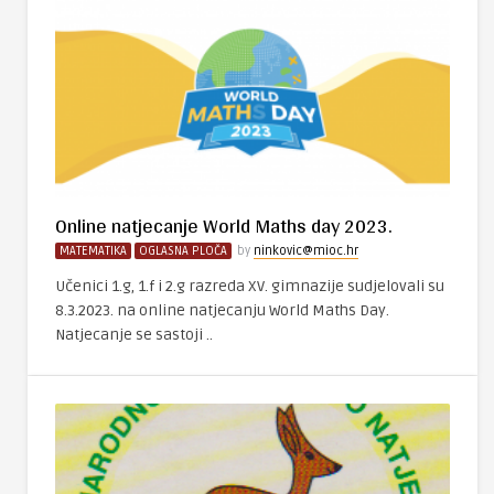
Online natjecanje World Maths day 2023.
MATEMATIKA
OGLASNA PLOČA
by
ninkovic@mioc.hr
Učenici 1.g, 1.f i 2.g razreda XV. gimnazije sudjelovali su
8.3.2023. na online natjecanju World Maths Day.
Natjecanje se sastoji ..