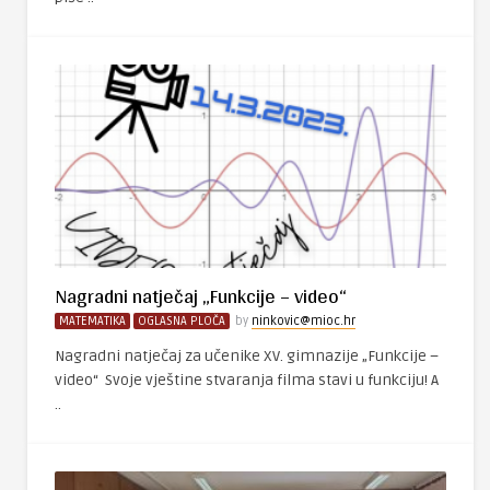
Nagradni natječaj „Funkcije – video“
MATEMATIKA
OGLASNA PLOČA
by
ninkovic@mioc.hr
Nagradni natječaj za učenike XV. gimnazije „Funkcije –
video“ Svoje vještine stvaranja filma stavi u funkciju! A
..