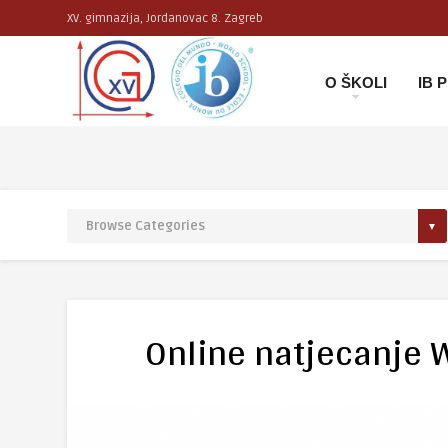
XV. gimnazija, Jordanovac 8. Zagreb
O ŠKOLI
IB
Online natjecanje 