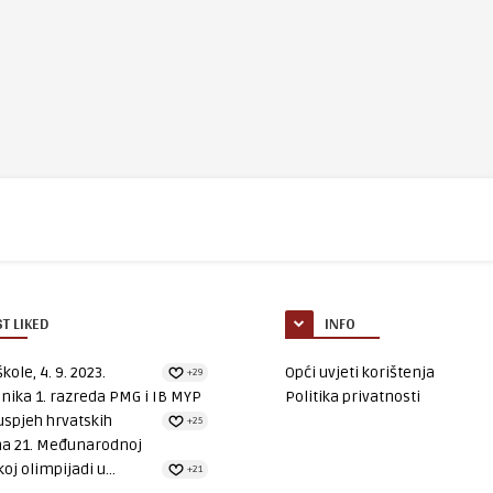
T LIKED
INFO
kole, 4. 9. 2023.
Opći uvjeti korištenja
+29
nika 1. razreda PMG i IB MYP
Politika privatnosti
uspjeh hrvatskih
+25
na 21. Međunarodnoj
oj olimpijadi u...
+21