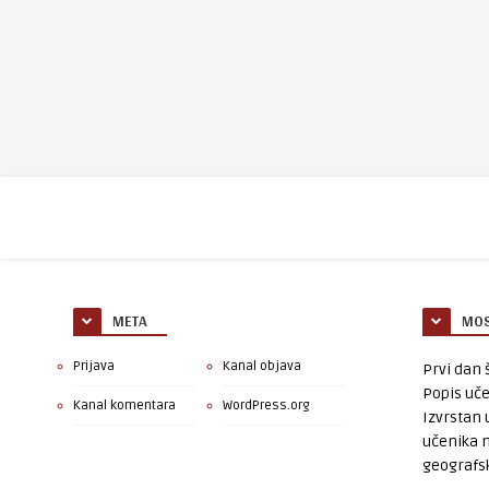
META
MOS
Prijava
Kanal objava
Prvi dan š
Popis uče
Kanal komentara
WordPress.org
Izvrstan 
učenika 
geografsk