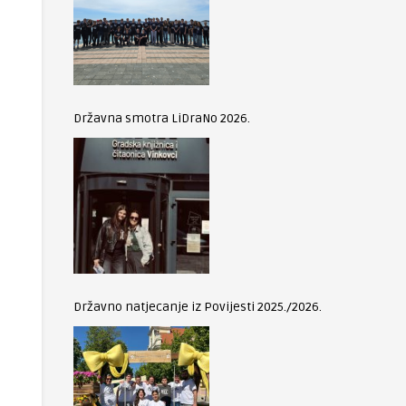
Državna smotra LiDraNo 2026.
Državno natjecanje iz Povijesti 2025./2026.