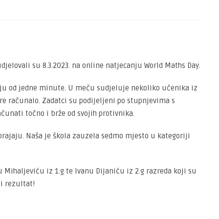
sudjelovali su 8.3.2023. na online natjecanju World Maths Day.
nju od jedne minute. U meču sudjeluje nekoliko učenika iz
re računalo. Zadatci su podijeljeni po stupnjevima s
unati točno i brže od svojih protivnika.
zbrajaju. Naša je škola zauzela sedmo mjesto u kategoriji
Mihaljeviću iz 1.g te Ivanu Dijaniću iz 2.g razreda koji su
 rezultat!