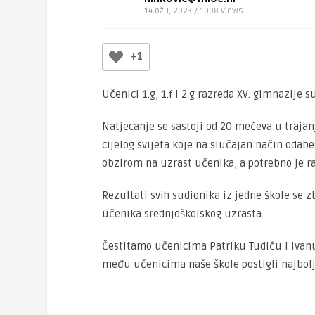
14 ožu, 2023 / 1098
Views
+1
Učenici 1.g, 1.f i 2.g razreda XV. gimnazije 
Natjecanje se sastoji od 20 mečeva u traja
cijelog svijeta koje na slučajan način odabe
obzirom na uzrast učenika, a potrebno je rač
Rezultati svih sudionika iz jedne škole se 
učenika srednjoškolskog uzrasta.
Čestitamo učenicima Patriku Tudiću i Ivanu 
među učenicima naše škole postigli najbolji