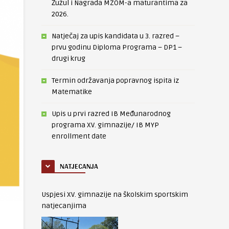
Žužul i Nagrada MZOM-a maturantima za
2026.
Natječaj za upis kandidata u 3. razred –
prvu godinu Diploma Programa – DP1 –
drugi krug
Termin održavanja popravnog ispita iz
Matematike
Upis u prvi razred IB Međunarodnog
programa XV. gimnazije/ IB MYP
enrollment date
NATJECANJA
Uspjesi XV. gimnazije na školskim sportskim
natjecanjima