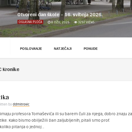
Otvoreni dan škole – 16. svibnja 2026.
OGLASNA PLOČA
8 OŽU, 2026
3297
VIEWS
POSLOVANJE
NATJEČAJI
PONUDE
 Kronike
zika
itten by
ddmitrovic
i imaju profesora Tomaševića ili su barem čuli za njega, dobro znaju z
ike. Kako bismo obilježili Dan zaljubljenih, pitali smo prof.
liko pitanja o jednoj ..