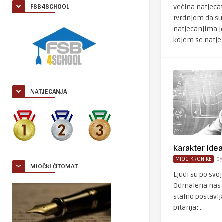
FSB4SCHOOL
Većina natjecate
tvrdnjom da su
natjecanjima j
kojem se natječ
NATJECANJA
Karakter ide
MIOC KRONIKE
b
MIOČKI ČITOMAT
Ljudi su po svoj
Odmalena nas 
stalno postavl
pitanja: ..