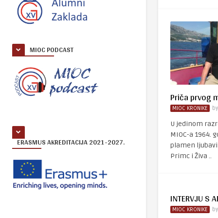
MIOC PODCAST
Priča prvog 
MIOC KRONIKE
b
U jedinom razr
MIOC-a 1964. g
ERASMUS AKREDITACIJA 2021-2027.
plamen ljubavi 
Primc i Živa ..
INTERVJU S 
MIOC KRONIKE
b