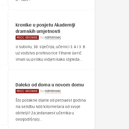
Kronike u posjetu Akademiji
dramskih umjetnosti
MIOC KRONIKE
by
ndmitrovic
U subotu, 18. siječnja, učenici 3. A i 3. B
uz vodstvo profesorice Tihane Gerić
imali su priliku vidjeti kako izgleda ..
Daleko od doma u novom domu
MIOC KRONIKE
by
ndmitrovic
Što potakne dijete od petnaest godina
na selidbu 400 kilometara od svoje
obitelji? Za jedanaest učenika u
ovogodišnjoj ..