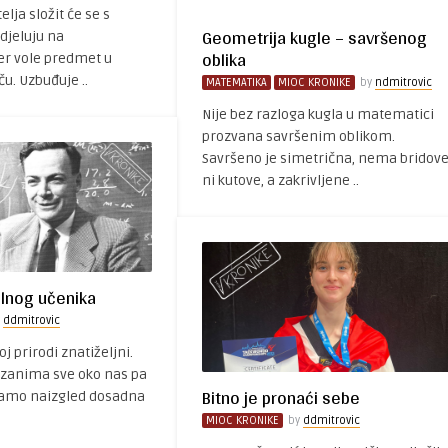
lja složit će se s
Geometrija kugle – savršenog
djeluju na
oblika
er vole predmet u
u. Uzbuđuje ..
MATEMATIKA
MIOC KRONIKE
by
ndmitrovic
Nije bez razloga kugla u matematici
prozvana savršenim oblikom.
Savršeno je simetrična, nema bridov
ni kutove, a zakrivljene ..
alnog učenika
y
ddmitrovic
oj prirodi znatiželjni.
zanima sve oko nas pa
Bitno je pronaći sebe
jamo naizgled dosadna
MIOC KRONIKE
by
ddmitrovic