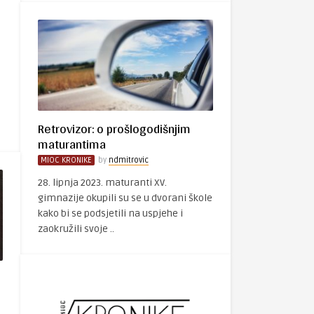
e
Retrovizor: o prošlogodišnjim
maturantima
MIOC KRONIKE
by
ndmitrovic
28. lipnja 2023. maturanti XV.
gimnazije okupili su se u dvorani škole
kako bi se podsjetili na uspjehe i
zaokružili svoje ..