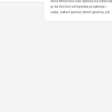
Dora Meštrović kao djevojčica odlučila
je da želi biti olimpijska prvakinja i
sada, nakon gotovo devet godina, još ..