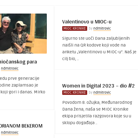
Valentinovo u MIOC-u
MIOC KRONIKE
by
ndmitrovic
Sigurno ste uoči Dana zaljubljenih
naišli na QR kodove koji vode na
anketu „Valentinovo u MIOC-u“. Naš je
cilj bio, ..
miočanskog para
y
ndmitrovic
edu prve generacije
Women in Digital 2023 – dio #2
odine zaplamsao je
koji gori i danas. Mirko
MIOC KRONIKE
by
ndmitrovic
Povodom 8. ožujka, Međunarodnog
Dana žena, naša se MIOC Kronike
ekipa prisjetila razgovora koje su u
sklopu događaja ..
ADRIANOM BEKEROM
y
ndmitrovic