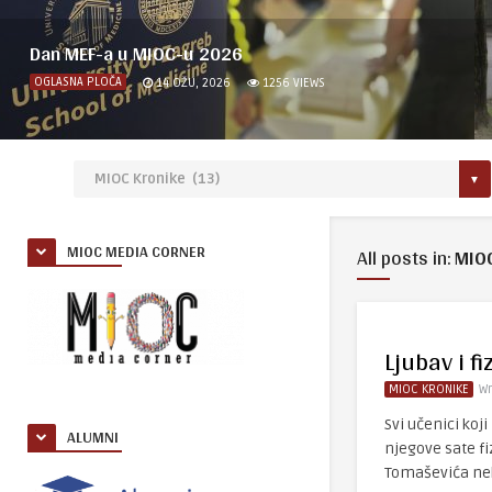
Dan MEF-a u MIOC-u 2026
OGLASNA PLOČA
14 OŽU, 2026
1256
VIEWS
MIOC MEDIA CORNER
All posts in:
MIOC
Ljubav i fi
MIOC KRONIKE
Wr
Svi učenici koj
ALUMNI
njegove sate fiz
Tomaševića neko