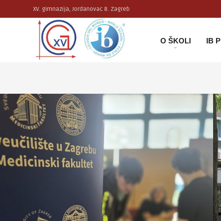
XV. gimnazija, Jordanovac 8. Zagreb
O ŠKOLI
IB