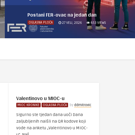
Postani FER-ovac na jedan dan
OGLASNA PLOČA
27 VELJ, 2026
653
VIEWS
Valentinovo u MIOC-u
MIOC KRONIKE
OGLASNA PLOČA
by
ddmitrovic
Sigurno ste tjedan dana uoči Dana
a
zaljubljenih naišli na QR kodove koji
vode na anketu „Valentinovo u MIOC-
u“. Naš ..