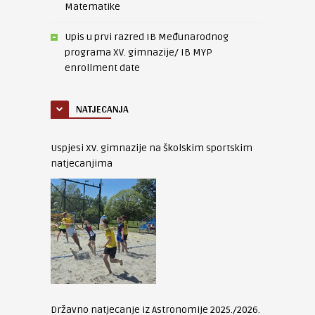
Matematike
Upis u prvi razred IB Međunarodnog
programa XV. gimnazije/ IB MYP
enrollment date
NATJECANJA
Uspjesi XV. gimnazije na školskim sportskim
natjecanjima
Državno natjecanje iz Astronomije 2025./2026.