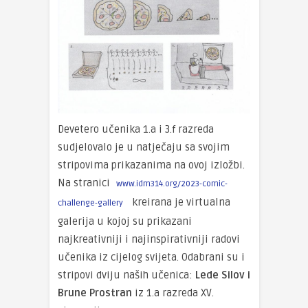
Devetero učenika 1.a i 3.f razreda
sudjelovalo je u natječaju sa svojim
stripovima prikazanima na ovoj izložbi.
Na stranici
www.idm314.org/2023-comic-
kreirana je virtualna
challenge-gallery
galerija u kojoj su prikazani
najkreativniji i najinspirativniji radovi
učenika iz cijelog svijeta. Odabrani su i
stripovi dviju naših učenica:
Lede Silov i
Brune Prostran
iz 1.a razreda XV.