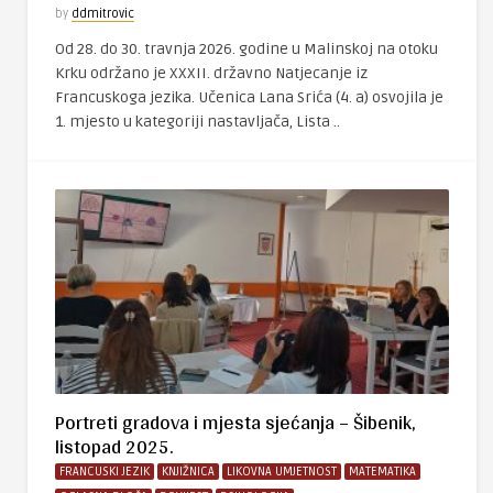
by
ddmitrovic
Od 28. do 30. travnja 2026. godine u Malinskoj na otoku
Krku održano je XXXII. državno Natjecanje iz
Francuskoga jezika. Učenica Lana Srića (4. a) osvojila je
1. mjesto u kategoriji nastavljača, Lista ..
Portreti gradova i mjesta sjećanja – Šibenik,
listopad 2025.
FRANCUSKI JEZIK
KNJIŽNICA
LIKOVNA UMJETNOST
MATEMATIKA