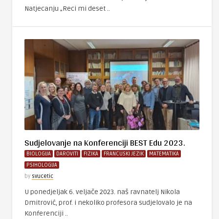
Natjecanju „Reci mi deset ..
Sudjelovanje na Konferenciji BEST Edu 2023.
BIOLOGIJA
DAROVITI
FIZIKA
FRANCUSKI JEZIK
MATEMATIKA
PSIHOLOGIJA
by
svucetic
U ponedjeljak 6. veljače 2023. naš ravnatelj Nikola
Dmitrović, prof. i nekoliko profesora sudjelovalo je na
Konferenciji ..