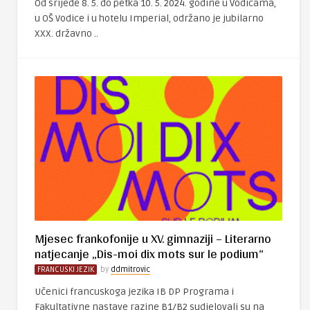
Od srijede 8. 5. do petka 10. 5. 2024. godine u Vodicama,
u OŠ Vodice i u hotelu Imperial, održano je jubilarno
XXX. državno ..
Mjesec frankofonije u XV. gimnaziji – Literarno
natjecanje „Dis-moi dix mots sur le podium“
FRANCUSKI JEZIK
by
ddmitrovic
Učenici francuskoga jezika IB DP Programa i
Fakultativne nastave razine B1/B2 sudjelovali su na