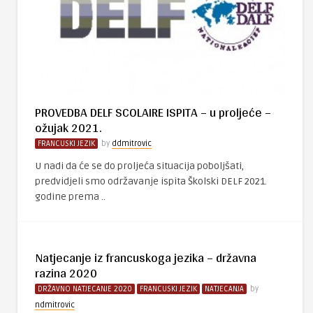
PROVEDBA DELF SCOLAIRE ISPITA – u proljeće –
ožujak 2021.
FRANCUSKI JEZIK
by
ddmitrovic
U nadi da će se do proljeća situacija poboljšati,
predvidjeli smo održavanje ispita Školski DELF 2021.
godine prema ..
Natjecanje iz francuskoga jezika – državna
razina 2020
DRŽAVNO NATJECANJE 2020
FRANCUSKI JEZIK
NATJECANJA
by
ndmitrovic