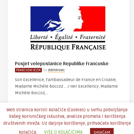
Posjet veleposlanice Republike Francuske
FRANCUSKI JEZIK
by
ddmitrovic
Son Excellence, l’ambassadeur de France en Croatie,
Madame Michèle Boccoz … / Her Excellency, Madame
Michèle Boccoz, ..
Web stranica koristi kolačiće (Cookies) u svrhu poboljšanja
Vašeg korisničkog iskustva, analize prometa i korištenja
društvenih mreža. Uz daljnje korištenje, prihvaćate korištenje
Copyright © 2016 - Theme by
An-Themes
kolačića.
VIŠE O KOLAČIĆIMA
SHVAĆAM