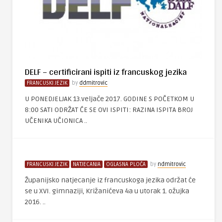
DELF – certificirani ispiti iz francuskog jezika
FRANCUSKI JEZIK
by
ddmitrovic
U PONEDJELJAK 13.veljače 2017. GODINE S POČETKOM U
8:00 SATI ODRŽAT ĆE SE OVI ISPITI: RAZINA ISPITA BROJ
UČENIKA UČIONICA ..
FRANCUSKI JEZIK
NATJECANJA
OGLASNA PLOČA
by
ndmitrovic
Županijsko natjecanje iz francuskoga jezika održat će
se u XVI. gimnaziji, Križanićeva 4a u utorak 1. ožujka
2016. ..