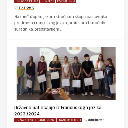
OGLASNA PLOČA
POVIJEST
PSIHOLOGIJA
by
atkalcevic
Na međužupanijskom stručnom skupu nastavnika
predmeta Francuskog jezika, profesora i stručnih
suradnika, predstavljeni ..
Državno natjecanje iz Francuskoga jezika
2023./2024.
DRŽAVNO NATJECANJE 2024.
FRANCUSKI JEZIK
by
ddmitrovic