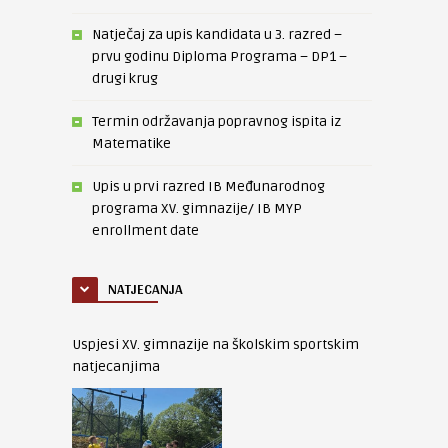
Natječaj za upis kandidata u 3. razred –
prvu godinu Diploma Programa – DP1 –
drugi krug
Termin održavanja popravnog ispita iz
Matematike
Upis u prvi razred IB Međunarodnog
programa XV. gimnazije/ IB MYP
enrollment date
NATJECANJA
Uspjesi XV. gimnazije na školskim sportskim
natjecanjima