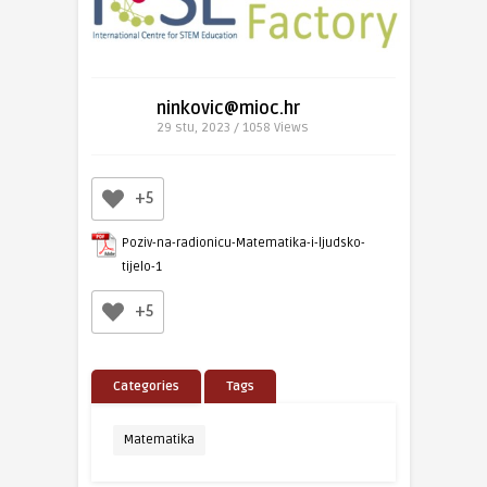
ninkovic@mioc.hr
29 stu, 2023 / 1058
Views
+5
Poziv-na-radionicu-Matematika-i-ljudsko-
tijelo-1
+5
Categories
Tags
Matematika