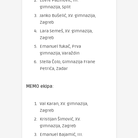
Lovre Pazinović, III.
gimnazija, Split
Janko Bušelić, XV. gimnazija,
Zagreb
Lara Semeš, XV. gimnazija,
Zagreb
Emanuel Tukač, Prva
gimnazija, Varaždin
Stella Čolo, Gimnazija Frane
Petrića, Zadar
MEMO ekipa
:
Val Karan, XV. gimnazija,
Zagreb
Kristijan Šimović, XV.
gimnazija, Zagreb
Emanuel Bajamić, III.