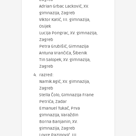
Adrian Grbac Lacković, XV.
gimnazija, Zagreb
Viktor Katić, III. gimnazija,
Osijek
Lucija Pongrac, XV. gimnazija,
Zagreb
Petra Grubišić, Gimnazija
Antuna Vrančića, Šibenik
Tin Salopek, XV. gimnazija,
Zagreb
razred:
Namik Agić, XV. gimnazija,
Zagreb
Stella Čolo, Gimnazija Frane
Petrića, Zadar
Emanuel Tukač, Prva
gimnazija, Varaždin
Borna Banjanin, XV.
gimnazija, Zagreb
Lovre Pazinović, III.