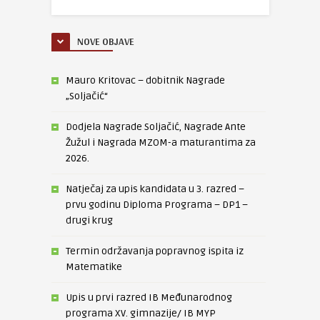
NOVE OBJAVE
Mauro Kritovac – dobitnik Nagrade
„Soljačić“
Dodjela Nagrade Soljačić, Nagrade Ante
Žužul i Nagrada MZOM-a maturantima za
2026.
Natječaj za upis kandidata u 3. razred –
prvu godinu Diploma Programa – DP1 –
drugi krug
Termin održavanja popravnog ispita iz
Matematike
Upis u prvi razred IB Međunarodnog
programa XV. gimnazije/ IB MYP