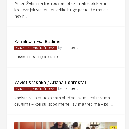
Ptica Želim na tren postati ptica, mali toplokrvni
kralježnjak što leti jer velike brige postat će male, s
novih ..
Kamilica / Eva Rodinis
KNJIŽNICA
MIOČKI ČITOMAT
by
atkalcevic
KAMILICA 11/26/2018
Zavist s visoka / Ariana Dobrostal
KNJIŽNICA
MIOČKI ČITOMAT
by
atkalcevic
Zavist s visoka Iako sam obećao i sam sebi I svima
drugima – koji su ispod mene I svima trećima – koji ..