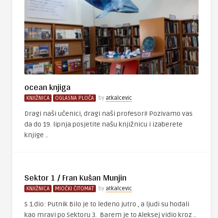
ocean knjiga
KNJIŽNICA
OGLASNA PLOČA
by
atkalcevic
Dragi naši učenici, dragi naši profesori! Pozivamo vas
da do 19. lipnja posjetite našu knjižnicu i izaberete
knjige ..
Sektor 1 / Fran Kušan Munjin
KNJIŽNICA
MIOČKI ČITOMAT
by
atkalcevic
S 1.dio: Putnik Bilo je to ledeno jutro , a ljudi su hodali
kao mravi po Sektoru 3. Barem je to Aleksej vidio kroz ..