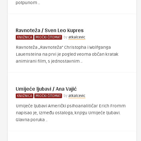
potpunom ..
Ravnoteža / Sven Leo Kupres
KNJIŽNICA
MIOČKI ČITOMAT
by
atkalcevic
Ravnoteža „Ravnoteža“ Christopha i Wolfganga
Lauensteina na prvi je pogled veoma občan kratak
animirani film, s jednostavnim ..
Umijeće ljubavi / Ana Vajić
KNJIŽNICA
MIOČKI ČITOMAT
by
atkalcevic
Umijeće ljubavi Američki psihoanalitičar Erich Fromm
napisao je, između ostaloga, knjigu Umijeće ljubavi.
Glavna poruka ..