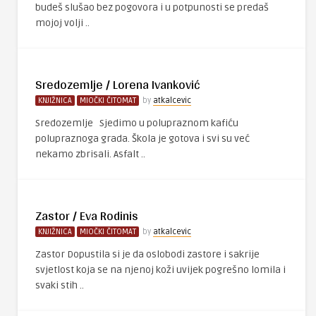
budeš slušao bez pogovora i u potpunosti se predaš
mojoj volji ..
Sredozemlje / Lorena Ivanković
KNJIŽNICA
MIOČKI ČITOMAT
by
atkalcevic
Sredozemlje Sjedimo u polupraznom kafiću
polupraznoga grada. Škola je gotova i svi su već
nekamo zbrisali. Asfalt ..
Zastor / Eva Rodinis
KNJIŽNICA
MIOČKI ČITOMAT
by
atkalcevic
Zastor Dopustila si je da oslobodi zastore i sakrije
svjetlost koja se na njenoj koži uvijek pogrešno lomila i
svaki stih ..