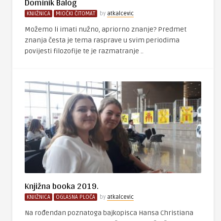
Dominik Balog
KNJIŽNICA
MIOČKI ČITOMAT
by
atkalcevic
Možemo li imati nužno, apriorno znanje? Predmet
znanja česta je tema rasprave u svim periodima
povijesti filozofije te je razmatranje ..
Knjižna booka 2019.
KNJIŽNICA
OGLASNA PLOČA
by
atkalcevic
Na rođendan poznatoga bajkopisca Hansa Christiana