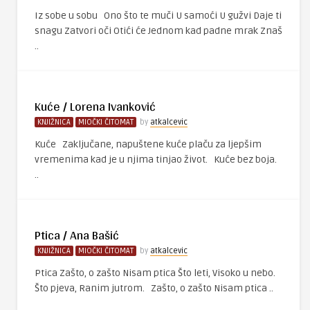
Iz sobe u sobu Ono što te muči U samoći U gužvi Daje ti
snagu Zatvori oči Otići će Jednom kad padne mrak Znaš
..
Kuće / Lorena Ivanković
KNJIŽNICA
MIOČKI ČITOMAT
by
atkalcevic
Kuće Zaključane, napuštene kuće plaču za ljepšim
vremenima kad je u njima tinjao život. Kuće bez boja.
..
Ptica / Ana Bašić
KNJIŽNICA
MIOČKI ČITOMAT
by
atkalcevic
Ptica Zašto, o zašto Nisam ptica Što leti, Visoko u nebo.
Što pjeva, Ranim jutrom. Zašto, o zašto Nisam ptica ..