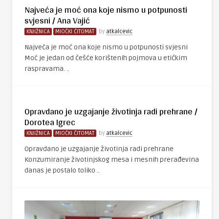
Najveća je moć ona koje nismo u potpunosti
svjesni / Ana Vajić
KNJIŽNICA
MIOČKI ČITOMAT
by
atkalcevic
Najveća je moć ona koje nismo u potpunosti svjesni
Moć je jedan od češće korištenih pojmova u etičkim
raspravama. ..
Opravdano je uzgajanje životinja radi prehrane /
Dorotea Igrec
KNJIŽNICA
MIOČKI ČITOMAT
by
atkalcevic
Opravdano je uzgajanje životinja radi prehrane
Konzumiranje životinjskog mesa i mesnih prerađevina
danas je postalo toliko ..