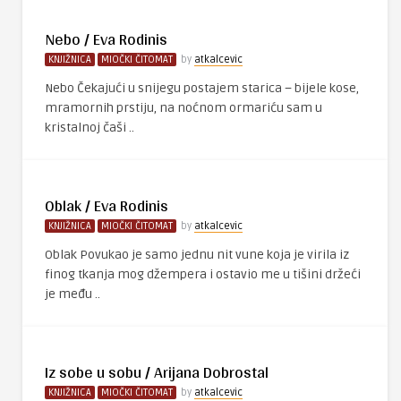
Nebo / Eva Rodinis
KNJIŽNICA
MIOČKI ČITOMAT
by
atkalcevic
Nebo Čekajući u snijegu postajem starica – bijele kose,
mramornih prstiju, na noćnom ormariću sam u
kristalnoj čaši ..
Oblak / Eva Rodinis
KNJIŽNICA
MIOČKI ČITOMAT
by
atkalcevic
Oblak Povukao je samo jednu nit vune koja je virila iz
finog tkanja mog džempera i ostavio me u tišini držeći
je među ..
Iz sobe u sobu / Arijana Dobrostal
KNJIŽNICA
MIOČKI ČITOMAT
by
atkalcevic