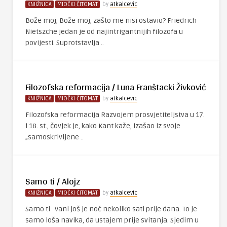
KNJIŽNICA
MIOČKI ČITOMAT
by
atkalcevic
Bože moj, Bože moj, zašto me nisi ostavio? Friedrich
Nietszche jedan je od najintrigantnijih filozofa u
povijesti. Suprotstavlja ..
Filozofska reformacija / Luna Franštacki Živković
KNJIŽNICA
MIOČKI ČITOMAT
by
atkalcevic
Filozofska reformacija Razvojem prosvjetiteljstva u 17.
i 18. st., čovjek je, kako Kant kaže, izašao iz svoje
„samoskrivljene ..
Samo ti / Alojz
KNJIŽNICA
MIOČKI ČITOMAT
by
atkalcevic
Samo ti Vani još je noć nekoliko sati prije dana. To je
samo loša navika, da ustajem prije svitanja. Sjedim u