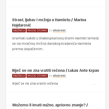
Strast, ljubav i mržnja u Hamletu / Marina
Hajdarović
KNJIŽNICA
MIOČKI ČITOMAT
by
atkalcevic
Dramski sukob u Shakespearovoj drami Hamlet temelji
se na mračnoj mržnji danskog kraljevića Hamleta
prema izopačenim ..
Riječ se ne zna vratiti rečena / Lukas Ante Krpan
KNJIŽNICA
MIOČKI ČITOMAT
by
atkalcevic
Riječ se ne zna vratiti rečena ..
Možemo li imati nužno, apriorno znanje? /