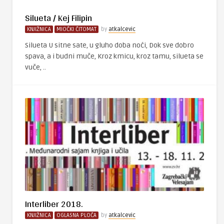
Silueta / Kej Filipin
KNJIŽNICA
MIOČKI ČITOMAT
by
atkalcevic
Silueta U sitne sate, u gluho doba noći, Dok sve dobro
spava, a i budni muče, Kroz kmicu, kroz tamu, silueta se
vuče, ..
Interliber 2018.
KNJIŽNICA
OGLASNA PLOČA
by
atkalcevic