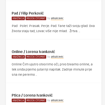
Pad / Filip Perković
KNJIŽNICA
MIOČKI ČITOMAT
by
atkalcevic
Pad Polet. Prasak. Perje. Pad. Tane taži svoju glad. Dva
života staju tad, Lovac više nije mlad. Žrtva. ..
Online / Lorena Ivanković
KNJIŽNICA
MIOČKI ČITOMAT
by
atkalcevic
Online Čim ujutro otvorimo oči, prvo bivamo online, a
tek onda pijemo jutarnji napitak. Zadnje minute prije
sna ne peremo ..
Ptica / Lorena Ivanković
KNJIŽNICA
MIOČKI ČITOMAT
by
atkalcevic