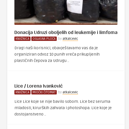
Donacija Udruzi oboljelih od leukemije i limfoma
KNJIŽNICA
OGLASNA PLOČA
by
atkalcevic
Dragi naši korisnici, obavještavamo vas da je
organiziran odvoz 10 punih vreća prikupljenih
plastičnih čepova za Udrugu ..
Lice / Lorena Ivanković
KNJIŽNICA
MIOČKI ČITOMAT
by
atkalcevic
Lice Lice koje se nije bavilo sobom. Lice bez seruma
mladosti, kirurških zahvata i photoshopa. Lice koje je
dostojanstveno ..