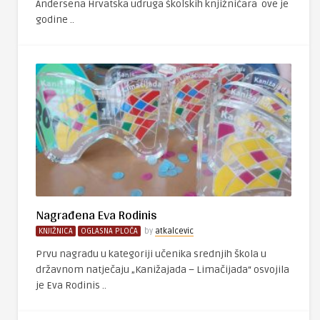
Andersena Hrvatska udruga školskih knjižničara ove je
godine ..
Nagrađena Eva Rodinis
KNJIŽNICA
OGLASNA PLOČA
by
atkalcevic
Prvu nagradu u kategoriji učenika srednjih škola u
državnom natječaju „Kanižajada – Limačijada“ osvojila
je Eva Rodinis ..