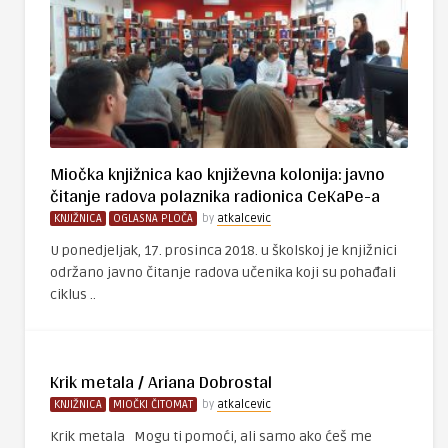
Miočka knjižnica kao književna kolonija: javno
čitanje radova polaznika radionica CeKaPe-a
KNJIŽNICA
OGLASNA PLOČA
by
atkalcevic
U ponedjeljak, 17. prosinca 2018. u školskoj je knjižnici
održano javno čitanje radova učenika koji su pohađali
ciklus ..
Krik metala / Ariana Dobrostal
KNJIŽNICA
MIOČKI ČITOMAT
by
atkalcevic
Krik metala Mogu ti pomoći, ali samo ako ćeš me