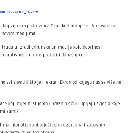
.
4Xpom2NZzwEmE_L1/view
h knjižničara podružnica Osječko-baranjske i Vukovarsko-
 u novim medijima.
 truda u izradi vrhunske animacije koja doprinosi
 narativnosti u interpretaciji današnjice.
o svi shvatili što je – ekran. Ekran od kojega nas se više ne
e koji bijelih, slijepih i praznih očiju upijaju svjetlo koje
o mi sami?
tlima, hipnotizirani blještećim uzorcima i zabavnim
ot događa izvan tog ekrana.