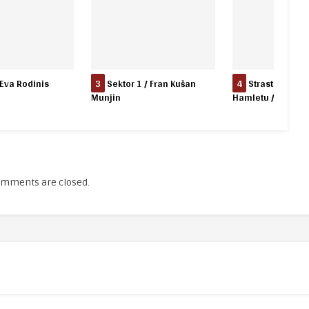
 / Fran Kušan
4
Strast, ljubav i mržnja u
5
Knjižna booka
Hamletu / Marina Hajdarović
mments are closed.