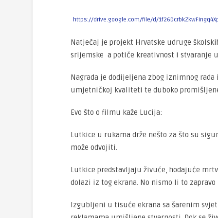
https://drive.google.com/file/d/1f26DcrbkZkwFIngq
Natječaj je projekt Hrvatske udruge školski
srijemske a potiče kreativnost i stvaranje
Nagrada je dodijeljena zbog iznimnog rada i
umjetničkoj kvaliteti te duboko promišljene
Evo što o filmu kaže Lucija:
Lutkice u rukama drže nešto za što su sigurn
može odvojiti.
Lutkice predstavljaju živuće, hodajuće mrtvac
dolazi iz tog ekrana. No nismo li to zaprav
Izgubljeni u tisuće ekrana sa šarenim svje
reklamama umišljene stvarnosti. Dok se živ