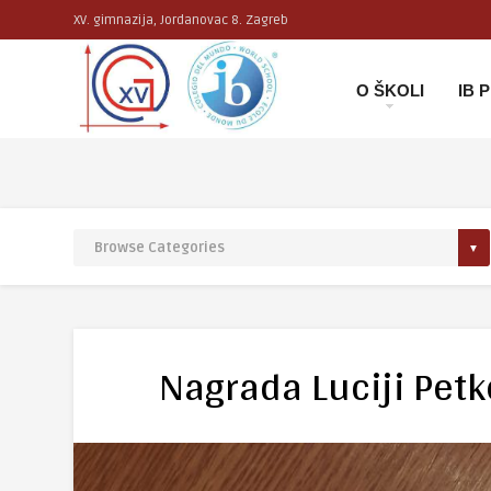
XV. gimnazija, Jordanovac 8. Zagreb
O ŠKOLI
IB
Nagrada Luciji Petk