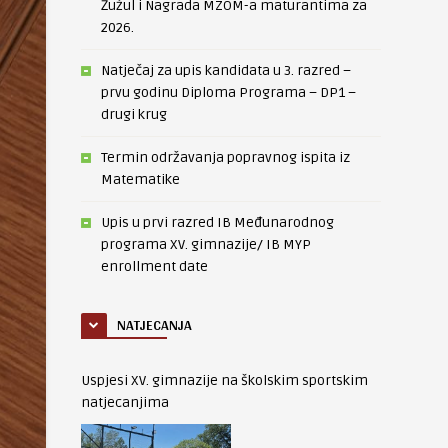
Žužul i Nagrada MZOM-a maturantima za
2026.
Natječaj za upis kandidata u 3. razred –
prvu godinu Diploma Programa – DP1 –
drugi krug
Termin održavanja popravnog ispita iz
Matematike
Upis u prvi razred IB Međunarodnog
programa XV. gimnazije/ IB MYP
enrollment date
NATJECANJA
Uspjesi XV. gimnazije na školskim sportskim
natjecanjima