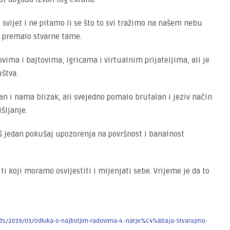
j svijet i ne pitamo li se što to svi tražimo na našem nebu
 premalo stvarne tame.
vima i bajtovima, igricama i virtualnim prijateljima, ali je
uštva.
an i nama blizak, ali svejedno pomalo brutalan i jeziv način
šljanje.
š jedan pokušaj upozorenja na površnost i banalnost
 ti koji moramo osvijestiti i mijenjati sebe. Vrijeme je da to
ds/2019/03/Odluka-o-najboljim-radovima-4.-natje%C4%8Daja-Stvarajmo-