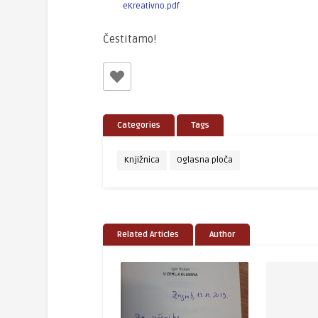
eKreativno.pdf
Čestitamo!
Categories
Tags
Knjižnica
Oglasna ploča
Related Articles
Author