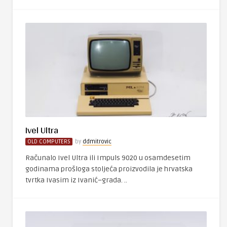
Ivel Ultra
OLD COMPUTERS
by
ddmitrovic
Računalo Ivel Ultra ili Impuls 9020 u osamdesetim
godinama prošloga stoljeća proizvodila je hrvatska
tvrtka Ivasim iz Ivanić–grada. ..