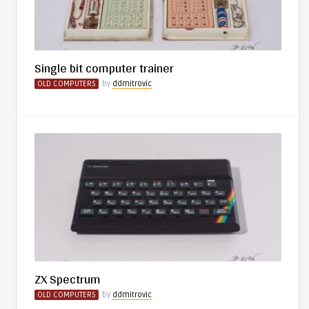
Single bit computer trainer
OLD COMPUTERS
by
ddmitrovic
ZX Spectrum
OLD COMPUTERS
by
ddmitrovic