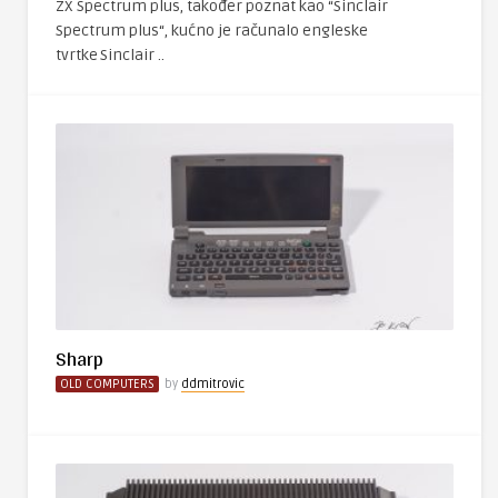
ZX Spectrum plus, također poznat kao “Sinclair
Spectrum plus“, kućno je računalo engleske
tvrtke Sinclair ..
Sharp
OLD COMPUTERS
by
ddmitrovic