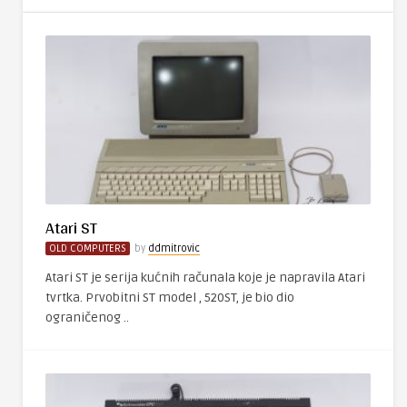
Atari ST
OLD COMPUTERS
by
ddmitrovic
Atari ST je serija kućnih računala koje je napravila Atari
tvrtka. Prvobitni ST model , 520ST, je bio dio
ograničenog ..