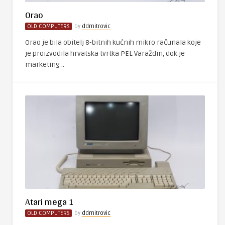
Orao
OLD COMPUTERS
by
ddmitrovic
Orao je bila obitelj 8-bitnih kućnih mikro računala koje
je proizvodila hrvatska tvrtka PEL Varaždin, dok je
marketing ..
Atari mega 1
OLD COMPUTERS
by
ddmitrovic