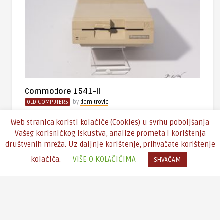
Commodore 1541-II
OLD COMPUTERS
by
ddmitrovic
Commodore 1541 (također poznat kao CBM 1541 ili VIC-
Web stranica koristi kolačiće (Cookies) u svrhu poboljšanja
1541) je disketni pogon kompanije Commodore
Vašeg korisničkog iskustva, analize prometa i korištenja
International napravljen ..
društvenih mreža. Uz daljnje korištenje, prihvaćate korištenje
kolačića.
VIŠE O KOLAČIĆIMA
SHVAĆAM
Copyright © 2016 - Theme by
An-Themes