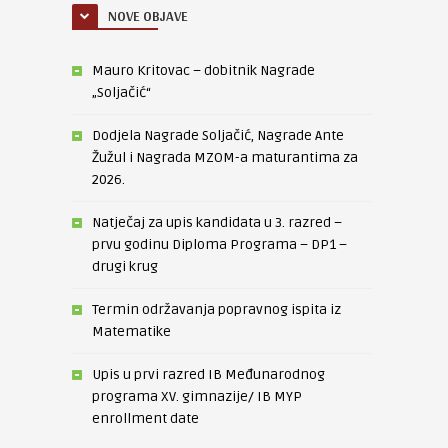
NOVE OBJAVE
Mauro Kritovac – dobitnik Nagrade
„Soljačić“
Dodjela Nagrade Soljačić, Nagrade Ante
Žužul i Nagrada MZOM-a maturantima za
2026.
Natječaj za upis kandidata u 3. razred –
prvu godinu Diploma Programa – DP1 –
drugi krug
Termin održavanja popravnog ispita iz
Matematike
Upis u prvi razred IB Međunarodnog
programa XV. gimnazije/ IB MYP
enrollment date