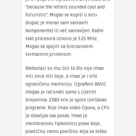
“
because
the
letters
sounded
cool
and
futuristic
“
.
Mogao se kupiti u kitu
(kupac je morao sam sastaviti
komponente) ili već sastavljen. Radni
takt procesora iznosio je 3.25 MHz
.
Mogao se spojiti sa
Sinclairovim
termalnim printerom
.
Nedostaci su mu bili to što nije imao
niti zvuk niti boje, a imao je i vrlo
ograničenu memoriju. Ugrađeni BASIC
mogao je računati samo s cijelim
brojevima. ZX80 vrlo je sporo izvršavao
programe. Nije imao video čipova, a CPU
je obavljao sav posao. Imao je
membransku tipkovnicu plave boje,
plastičnu ravnu površinu koja se teško