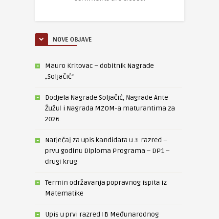
NOVE OBJAVE
Mauro Kritovac – dobitnik Nagrade
„Soljačić“
Dodjela Nagrade Soljačić, Nagrade Ante
Žužul i Nagrada MZOM-a maturantima za
2026.
Natječaj za upis kandidata u 3. razred –
prvu godinu Diploma Programa – DP1 –
drugi krug
Termin održavanja popravnog ispita iz
Matematike
Upis u prvi razred IB Međunarodnog