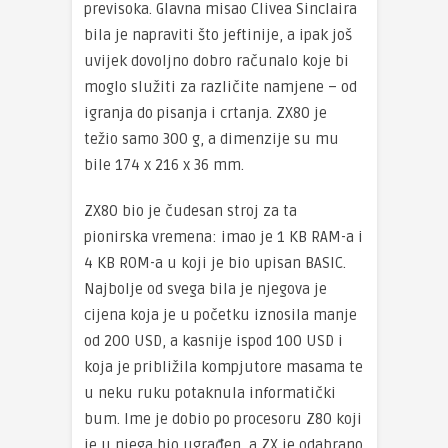
previsoka.
Glavna misao Clivea Sinclaira
bila je napraviti što jeftinije, a ipak još
uvijek dovoljno dobro računalo koje bi
moglo služiti za različite namjene – od
igranja do pisanja i crtanja.
ZX80 je
t
ežio samo 300 g, a dimenzije su mu
bile
174 x 216 x 36 mm
.
ZX80 bio je čudesan stroj za ta
pionirska vremena: imao je 1 KB RAM-a i
4 KB ROM-a u koji je bio upisan BASIC.
Najbolje od svega bila je njegova je
cijena koja je u početku
iznosila
manje
od 200 USD, a kasnije ispod 100 USD i
koja je približila kompjutore masama te
u neku ruku potaknula informatički
bum. Ime je dobio po procesoru Z80 koji
je u njega bio ugrađen, a ZX je odabrano