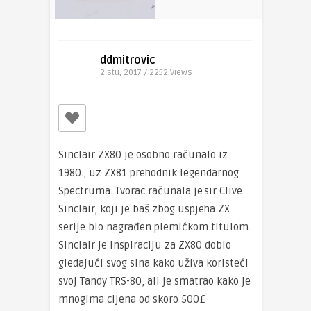
ddmitrovic
2 stu, 2017 / 2252
Views
Sinclair ZX80 je osobno računalo iz
1980
.
,
uz ZX81 prehodnik legendarnog
Spectruma.
Tvorac računala je sir Clive
Sincla
i
r, koji je baš zbog u
spjeh
a ZX
serije bio nagrađen
plemićkom titulom.
Sinclair je inspiraciju za ZX80 dobio
gledajući svog sina kako uživa koristeći
svoj Tandy TRS-80, ali je smatrao kako je
mnogima cijena od skoro 500
£