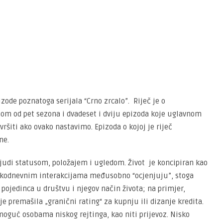
ode poznatoga serijala “Crno zrcalo”. Riječ je o
om od pet sezona i dvadeset i dviju epizoda koje uglavnom
šiti ako ovako nastavimo. Epizoda o kojoj je riječ
one.
ljudi statusom, položajem i ugledom. Život je koncipiran kao
vakodnevnim interakcijama međusobno “ocjenjuju”, stoga
pojedinca u društvu i njegov način života; na primjer,
 premašila „granični rating“ za kupnju ili dizanje kredita.
guć osobama niskog rejtinga, kao niti prijevoz. Nisko