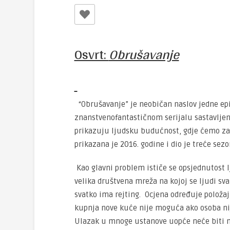
Osvrt:
Obrušavanje
“Obrušavanje” je neobičan naslov jedne epiz
znanstvenofantastičnom serijalu sastavljen
prikazuju ljudsku budućnost, gdje ćemo zavr
prikazana je 2016. godine i dio je treće sez
Kao glavni problem ističe se opsjednutost 
velika društvena mreža na kojoj se ljudi s
svatko ima rejting. Ocjena određuje položaj 
kupnja nove kuće nije moguća ako osoba nije
Ulazak u mnoge ustanove uopće neće biti mo