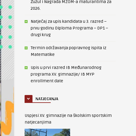
Žužul i Nagrada MZOM-a maturantima za
2026.
Natječaj za upis kandidata u 3. razred –
prvu godinu Diploma Programa – DP1 –
drugi krug
Termin održavanja popravnog ispita iz
Matematike
Upis u prvi razred IB Međunarodnog
programa XV. gimnazije/ IB MYP
enrollment date
NATJECANJA
Uspjesi XV. gimnazije na školskim sportskim
natjecanjima