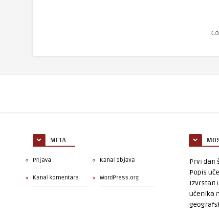
Co
META
MOS
Prijava
Kanal objava
Prvi dan š
Popis uče
Kanal komentara
WordPress.org
Izvrstan 
učenika 
geografsk