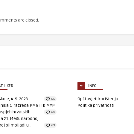
mments are closed.
T LIKED
INFO
kole, 4. 9. 2023.
Opći uvjeti korištenja
+29
nika 1. razreda PMG i IB MYP
Politika privatnosti
uspjeh hrvatskih
+25
na 21. Međunarodnoj
oj olimpijadi u...
+21