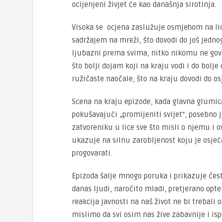
ocijenjeni živjet će kao današnja sirotinja.
Visoka se ocjena zaslužuje osmjehom na li
sadržajem na mreži, što dovodi do još jedno
ljubazni prema svima, nitko nikomu ne govori
što bolji dojam koji na kraju vodi i do bolje 
ružičaste naočale, što na kraju dovodi do os
Scena na kraju epizode, kada glavna glumica
pokušavajući „promijeniti svijet“, posebno j
zatvoreniku u lice sve što misli o njemu i 
ukazuje na silnu zarobljenost koju je osjeća
progovarati.
Epizoda šalje mnogo poruka i prikazuje čes
danas ljudi, naročito mladi, pretjerano opt
reakcija javnosti na naš život ne bi trebali
mislimo da svi osim nas žive zabavnije i is