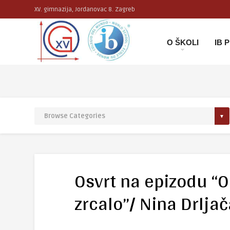
XV. gimnazija, Jordanovac 8. Zagreb
O ŠKOLI
IB
Osvrt na epizodu “O
zrcalo”/ Nina Drljač