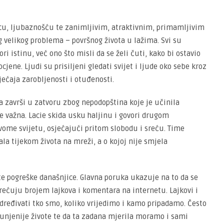
cu, ljubaznošću te zanimljivim, atraktivnim, primamljivim
g velikog problema – površnog života u lažima. Svi su
 istinu, već ono što misli da se želi čuti, kako bi ostavio
ocjene. Ljudi su prisiljeni gledati svijet i ljude oko sebe kroz
jećaja zarobljenosti i otuđenosti.
 završi u zatvoru zbog nepodopština koje je učinila
e važna. Lacie skida usku haljinu i govori drugom
ovome svijetu, osjećajući pritom slobodu i sreću. Time
la tijekom života na mreži, a o kojoj nije smjela
te pogreške današnjice. Glavna poruka ukazuje na to da se
erećuju brojem lajkova i komentara na internetu. Lajkovi i
 određivati tko smo, koliko vrijedimo i kamo pripadamo. Često
punjenije živote te da ta zadana mjerila moramo i sami