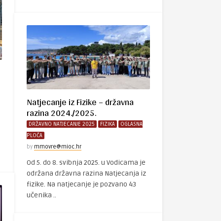
Natjecanje iz Fizike – državna
razina 2024./2025.
DRŽAVNO NATJECANJE 2025
FIZIKA
OGLASNA
PLOČA
by
mmovre@mioc.hr
Od 5. do 8. svibnja 2025. u Vodicama je
održana državna razina Natjecanja iz
fizike. Na natjecanje je pozvano 43
učenika ..