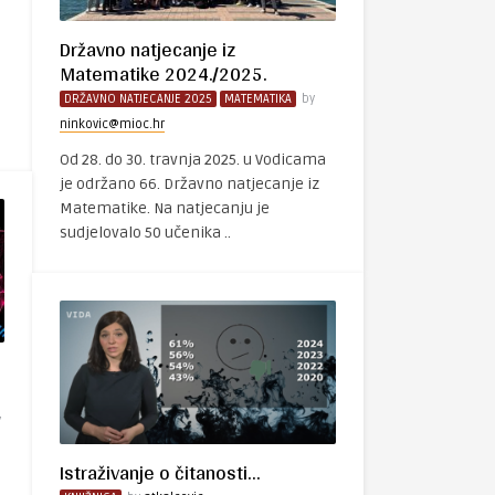
Državno natjecanje iz
Matematike 2024./2025.
DRŽAVNO NATJECANJE 2025
MATEMATIKA
by
ninkovic@mioc.hr
Od 28. do 30. travnja 2025. u Vodicama
je održano 66. Državno natjecanje iz
Matematike. Na natjecanju je
sudjelovalo 50 učenika ..
y
Istraživanje o čitanosti…