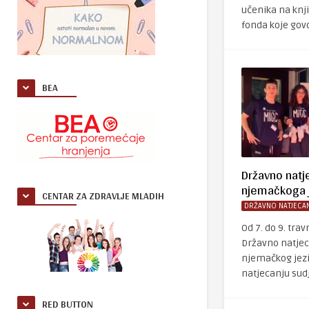
učenika na knj
fonda koje govo
BEA
Državno natj
njemačkoga j
CENTAR ZA ZDRAVLJE MLADIH
DRŽAVNO NATJECAN
Od 7. do 9. tra
Državno natjec
njemačkog jezi
natjecanju sudj
RED BUTTON