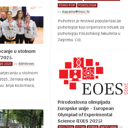
PSIHO-POP
PSIHOLOGIJA
by
vlapaine@mioc.hr
Psihofest je festival popularizacije
psihologije koji organizira Odsjek za
psihologiju Filozofskog fakulteta u
Zagrebu. Cilj ..
ecanje u stolnom
/2025.
JE 2025
by
ddmitrovic
atjecanju u stolnom
2025., ženska ekipa
vu: Anja Kozomara,
Prirodoslovna olimpijada
Europske unije – European
Olympiad of Experimental
Science (EOES 2025)
BIOLOGIJA
FIZIKA
KEMIJA
NATJECANJA
by