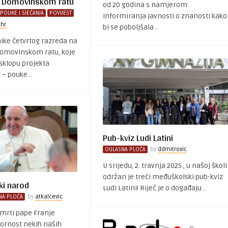
o Domovinskom ratu
od 20 godina s namjerom
POUKE I SJEĆANJA
POVIJEST
informiranja javnosti o znanosti kako
.hr
bi se poboljšala ..
ke četvrtog razreda na
Domovinskom ratu, koje
 sklopu projekta
– pouke ..
Pub-kviz Ludi Latini
OGLASNA PLOČA
by
ddmitrovic
U srijedu, 2. travnja 2025., u našoj školi
održan je treći međuškolski pub-kviz
ki narod
Ludi Latini! Riječ je o događaju ..
NA PLOČA
by
atkalcevic
smrti pape Franje
zornost nekih naših