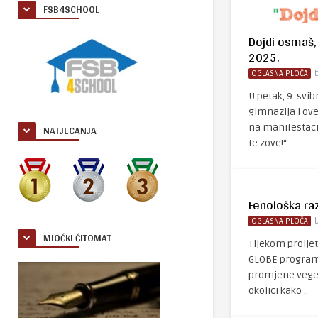
FSB4SCHOOL
Dojdi osmaš,
2025.
OGLASNA PLOČA
U petak, 9. svib
gimnazija i ove
NATJECANJA
na manifestaci
te zove!“ ..
Fenološka ra
OGLASNA PLOČA
MIOČKI ČITOMAT
Tijekom prolje
GLOBE programa
promjene vegeta
okolici kako ..