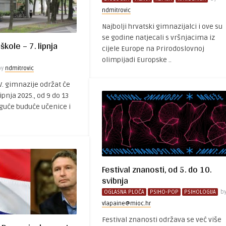
ndmitrovic
Najbolji hrvatski gimnazijalci i ove su
se godine natjecali s vršnjacima iz
škole – 7. lipnja
cijele Europe na Prirodoslovnoj
olimpijadi Europske ..
by
ndmitrovic
V. gimnazije održat će
lipnja 2025., od 9 do 13
oguće buduće učenice i
Festival znanosti, od 5. do 10.
svibnja
OGLASNA PLOČA
PSIHO-POP
PSIHOLOGIJA
b
vlapaine@mioc.hr
Festival znanosti održava se već više