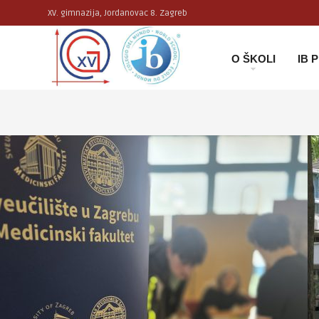
XV. gimnazija, Jordanovac 8. Zagreb
O ŠKOLI
IB