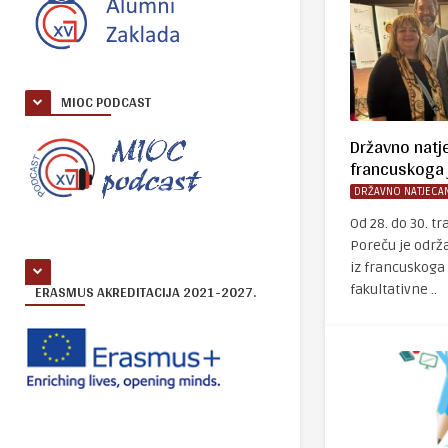
MIOC PODCAST
Državno natj
francuskoga 
DRŽAVNO NATJECAN
Od 28. do 30. t
Poreču je održ
iz francuskoga 
ERASMUS AKREDITACIJA 2021-2027.
fakultativne ..