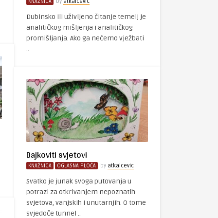
KNJIŽNICA
by
atkalcevic
Dubinsko ili uživljeno čitanje temelj je
analitičkog mišljenja i analitičkog
promišljanja. Ako ga nećemo vježbati
..
Bajkoviti svjetovi
KNJIŽNICA
OGLASNA PLOČA
by
atkalcevic
Svatko je junak svoga putovanja u
potrazi za otkrivanjem nepoznatih
svjetova, vanjskih i unutarnjih. O tome
svjedoče tunnel ..