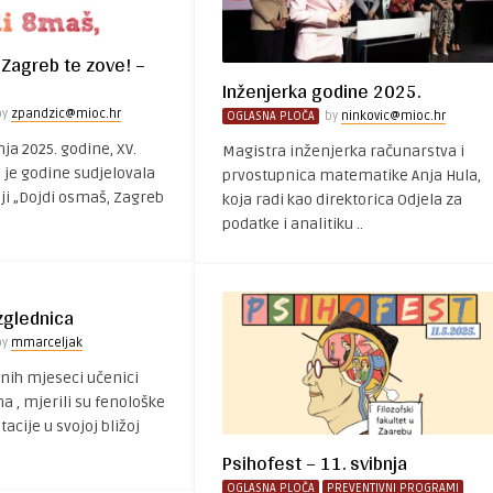
 Zagreb te zove! –
Inženjerka godine 2025.
by
zpandzic@mioc.hr
OGLASNA PLOČA
by
ninkovic@mioc.hr
nja 2025. godine, XV.
Magistra inženjerka računarstva i
 je godine sudjelovala
prvostupnica matematike Anja Hula,
ji „Dojdi osmaš, Zagreb
koja radi kao direktorica Odjela za
podatke i analitiku ..
zglednica
by
mmarceljak
tnih mjeseci učenici
 , mjerili su fenološke
cije u svojoj bližoj
Psihofest – 11. svibnja
OGLASNA PLOČA
PREVENTIVNI PROGRAMI