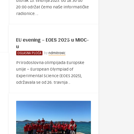
utorak 13. svibnja 2025. od 18:30 do
20:00 održat ćemo naše informatičke
radionice. ..
EU evening – EOES 2025 u MIOC-
u
OGLASNA PLOČA
by
ndmitrovic
Prirodoslovna olimpijada Europske
unije – European Olympiad of
Experimental Science (EOES 2025),
održavala se od 26. travnja ..