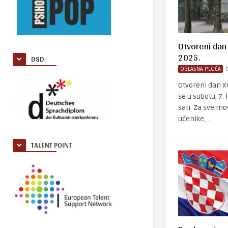
Otvoreni dan 
2025.
DSD
OGLASNA PLOČA
Otvoreni dan X
se u subotu, 7. 
sati. Za sve m
učenike, ..
TALENT POINT