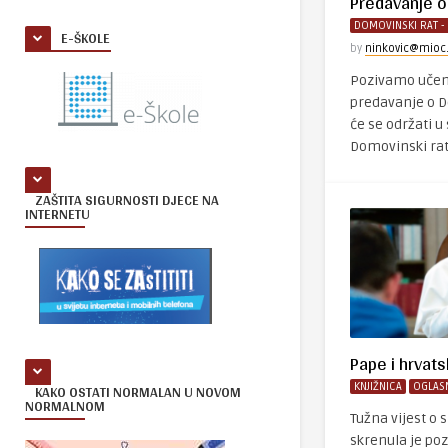
Predavanje 
DOMOVINSKI RAT - 
E-ŠKOLE
by
ninkovic@mioc
Pozivamo učeni
predavanje o 
će se održati u
Domovinski rat 
ZAŠTITA SIGURNOSTI DJECE NA
INTERNETU
Pape i hrvats
KAKO OSTATI NORMALAN U NOVOM
KNJIŽNICA
OGLAS
NORMALNOM
Tužna vijest o 
skrenula je po