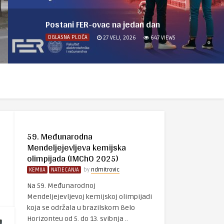
Postani FER-ovac na jedan dan
OGLASNA PLOČA
27 VELJ, 2026
647
VIEWS
59. Međunarodna
Mendeljejevljeva kemijska
olimpijada (IMChO 2025)
KEMIJA
NATJECANJA
by
ndmitrovic
Na 59. Međunarodnoj
Mendeljejevljevoj kemijskoj olimpijadi
koja se održala u brazilskom Belo
Horizonteu od 5. do 13. svibnja ..