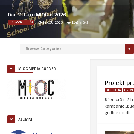
Dan MEF-a u MIOC-u 2026
OGLASNA PLOČA
14 OŽU, 2026
1248
VIEWS
MIOC MEDIA CORNER
Projekt p
BIOLOGIJA
PREVE
Učenici 3.f i 3
kampanje „Budi 
godine medicine
ALUMNI