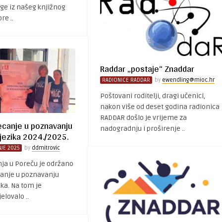
ige iz našeg knjižnog
re ..
Raddar „postaje“ Znaddar
RADIONICE RADDAR
by
ewendling@mioc.hr
Poštovani roditelji, dragi učenici,
nakon više od deset godina radionica
RADDAR došlo je vrijeme za
ecanje u poznavanju
nadogradnju i proširenje ..
ezika 2024./2025.
JE 2025
by
ddmitrovic
vnja u Poreču je održano
anje u poznavanju
ka. Na tom je
elovalo ..