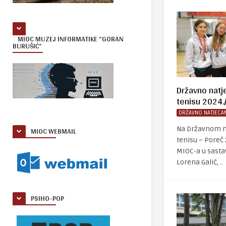
MIOC MUZEJ INFORMATIKE “GORAN
BURUŠIĆ”
Državno natj
tenisu 2024.
DRŽAVNO NATJECAN
MIOC WEBMAIL
Na Državnom n
tenisu – Poreč 
MIOC-a u sasta
Lorena Galić, ..
PSIHO-POP