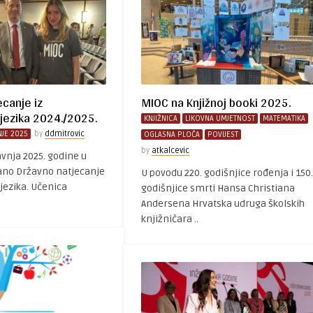
ecanje iz
MIOC na Knjižnoj booki 2025.
jezika 2024./2025.
KNJIŽNICA
LIKOVNA UMJETNOST
MATEMATIKA
JE 2025
by
ddmitrovic
OGLASNA PLOČA
POVIJEST
by
atkalcevic
ravnja 2025. godine u
ano Državno natjecanje
U povodu 220. godišnjice rođenja i 150.
jezika. Učenica
godišnjice smrti Hansa Christiana
Andersena Hrvatska udruga školskih
knjižničara ..