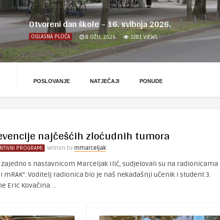
Otvoreni dan škole – 16. svibnja 2026.
OGLASNA PLOČA
8 OŽU, 2026
3281
VIEWS
POSLOVANJE
NATJEČAJI
PONUDE
revencije najčešćih zloćudnih tumora
NTIVNI PROGRAMI
Written by
mmarceljak
.h, zajedno s nastavnicom Marceljak Ilić, sudjelovali su na radionicama
mRAK“. Voditelj radionica bio je naš nekadašnji učenik i student 3.
 Eric Kovačina. ..