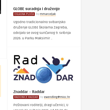
GLOBE suradnja i druženje
OGLASNA PLOČA
by
mmarceljak
Ugodno tradicionalno svibanjsko
druženje GLOBE školama Zagreba,
odvijalo se ovog sunčanog 9. svibnja
2026. u Parku Maksimir ..
Znaddar – Raddar
RADIONICE RADDAR
by
ewendling@mioc.hr
Poštovani roditelji, dragi učenici, U