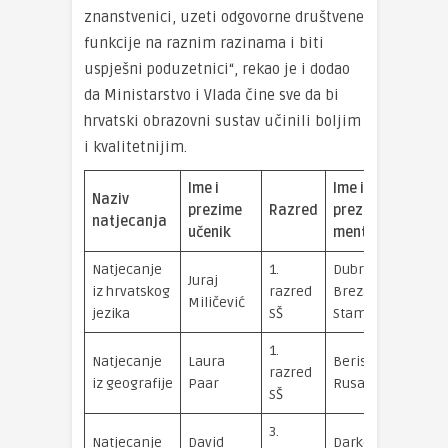
znanstvenici, uzeti odgovorne društvene
funkcije na raznim razinama i biti
uspješni poduzetnici“, rekao je i dodao
da Ministarstvo i Vlada čine sve da bi
hrvatski obrazovni sustav učinili boljim
i kvalitetnijim.
Ime i
Ime i
Naziv
prezime
Razred
prezime
natjecanja
učenik
mentora
Natjecanje
1.
Dubravka
Juraj
iz hrvatskog
razred
Brezak
Miličević
jezika
SŠ
Stamać
1.
Natjecanje
Laura
Berislav
razred
iz geografije
Paar
Rusan
SŠ
3.
Natjecanje
David
Darko