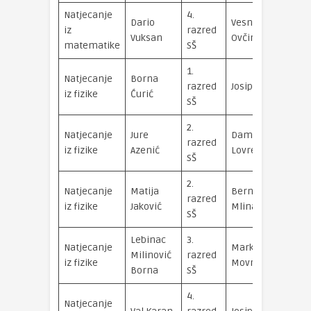
Natjecanje
4.
Dario
Vesna
iz
razred
Vuksan
Ovčina
matematike
SŠ
1.
Natjecanje
Borna
razred
Josip Iveta
iz fizike
Ćurić
SŠ
2.
Natjecanje
Jure
Damir
razred
iz fizike
Azenić
Lovreković
SŠ
2.
Natjecanje
Matija
Bernardica
razred
iz fizike
Jaković
Mlinarić
SŠ
Lebinac
3.
Natjecanje
Marko
Milinović
razred
iz fizike
Movre
Borna
SŠ
4.
Natjecanje