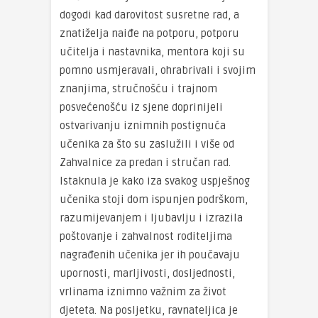
dogodi kad darovitost susretne rad, a
znatiželja naiđe na potporu, potporu
učitelja i nastavnika, mentora koji su
pomno usmjeravali, ohrabrivali i svojim
znanjima, stručnošću i trajnom
posvećenošću iz sjene doprinijeli
ostvarivanju iznimnih postignuća
učenika za što su zaslužili i više od
Zahvalnice za predan i stručan rad.
Istaknula je kako iza svakog uspješnog
učenika stoji dom ispunjen podrškom,
razumijevanjem i ljubavlju i izrazila
poštovanje i zahvalnost roditeljima
nagrađenih učenika jer ih poučavaju
upornosti, marljivosti, dosljednosti,
vrlinama iznimno važnim za život
djeteta. Na posljetku, ravnateljica je