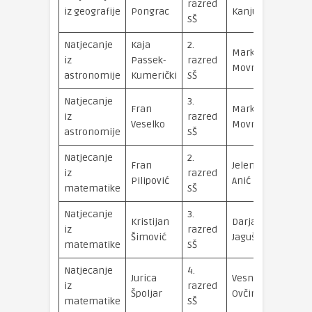
razred
iz geografije
Pongrac
Kanjuh
SŠ
Natjecanje
Kaja
2.
Marko
iz
Passek-
razred
Movre
astronomije
Kumerički
SŠ
Natjecanje
3.
Fran
Marko
iz
razred
Veselko
Movre
astronomije
SŠ
Natjecanje
2.
Fran
Jelenka
iz
razred
Pilipović
Anić
matematike
SŠ
Natjecanje
3.
Kristijan
Darja Dugi
iz
razred
Šimović
Jagušt
matematike
SŠ
Natjecanje
4.
Jurica
Vesna
iz
razred
Špoljar
Ovčina
matematike
SŠ