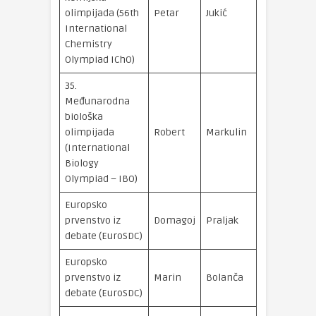
brončana
olimpijada (56th
Petar
Jukić
medalja
International
Chemistry
Olympiad IChO)
35.
Međunarodna
biološka
brončana
olimpijada
Robert
Markulin
medalja
(International
Biology
Olympiad – IBO)
Europsko
prvenstvo iz
Domagoj
Praljak
3. mjesto
debate (EuroSDC)
Europsko
prvenstvo iz
Marin
Bolanča
3. mjesto
debate (EuroSDC)