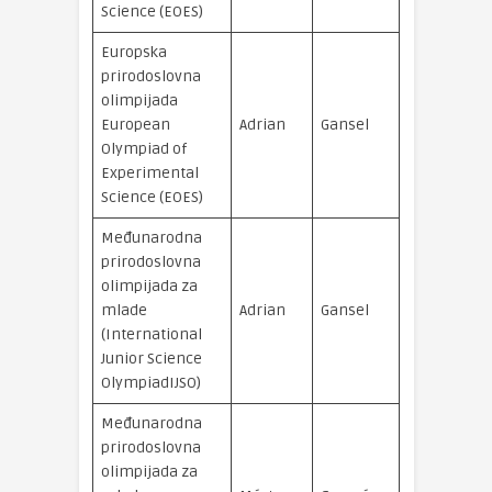
Science (EOES)
Europska
prirodoslovna
olimpijada
brončana
European
Adrian
Gansel
medalja
Olympiad of
Experimental
Science (EOES)
Međunarodna
prirodoslovna
olimpijada za
brončana
mlade
Adrian
Gansel
medalja
(International
Junior Science
OlympiadIJSO)
Međunarodna
prirodoslovna
olimpijada za
brončana