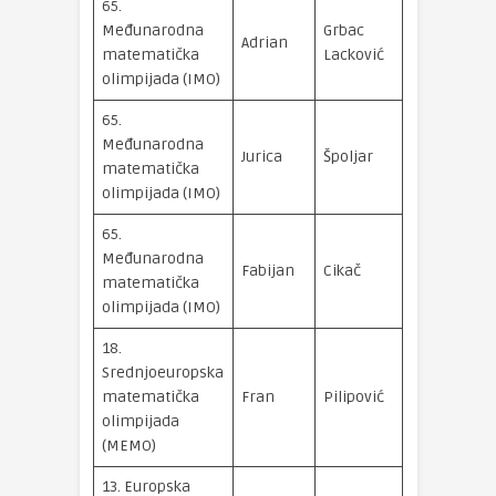
65.
Međunarodna
Grbac
brončana
Adrian
matematička
Lacković
medalja
olimpijada (IMO)
65.
Međunarodna
brončana
Jurica
Špoljar
matematička
medalja
olimpijada (IMO)
65.
Međunarodna
srebrna
Fabijan
Cikač
matematička
medalja
olimpijada (IMO)
18.
Srednjoeuropska
srebrna
matematička
Fran
Pilipović
medalja
olimpijada
(MEMO)
13. Europska