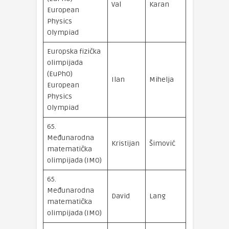
Val
Karan
zlatna meda
European
Physics
Olympiad
Europska fizička
olimpijada
(EuPhO)
brončana
Ilan
Mihelja
European
medalja
Physics
Olympiad
65.
Međunarodna
srebrna
Kristijan
Šimović
matematička
medalja
olimpijada (IMO)
65.
Međunarodna
srebrna
David
Lang
matematička
medalja
olimpijada (IMO)