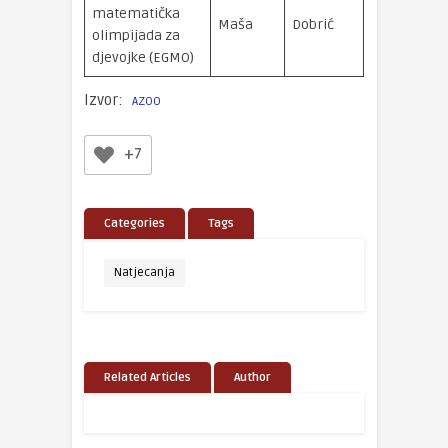
matematička
srebrna
Maša
Dobrić
olimpijada za
medalja
djevojke (EGMO)
Izvor:
AZOO
+7
Categories
Tags
Natjecanja
Related Articles
Author