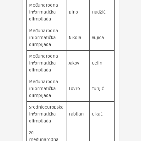
Međunarodna
brončana
informatička
Dino
Hadžić
medalja
olimpijada
Međunarodna
brončana
informatička
Nikola
Vujica
medalja
olimpijada
Međunarodna
brončana
informatička
Jakov
Celin
medalja
olimpijada
Međunarodna
brončana
informatička
Lovro
Tunjić
medalja
olimpijada
Srednjoeuropska
brončana
informatička
Fabijan
Cikač
medalja
olimpijada
20.
međunarodna