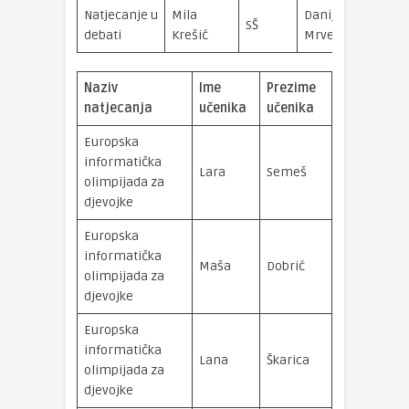
Natjecanje u
Mila
Danijel
SŠ
debati
Krešić
Mrvelj
Naziv
Ime
Prezime
Medalja/Mj
natjecanja
učenika
učenika
Europska
informatička
srebrna
Lara
Semeš
olimpijada za
medalja
djevojke
Europska
informatička
srebrna
Maša
Dobrić
olimpijada za
medalja
djevojke
Europska
informatička
brončana
Lana
Škarica
olimpijada za
medalja
djevojke