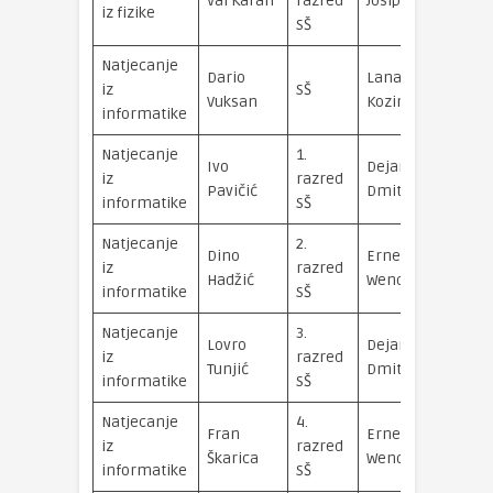
Val Karan
razred
Josip Iveta
iz fizike
SŠ
Natjecanje
Dario
Lana
iz
SŠ
Vuksan
Kozina
informatike
Natjecanje
1.
Ivo
Dejan
iz
razred
Pavičić
Dmitrović
informatike
SŠ
Natjecanje
2.
Dino
Ernest
iz
razred
Hadžić
Wendling
informatike
SŠ
Natjecanje
3.
Lovro
Dejan
iz
razred
Tunjić
Dmitrović
informatike
SŠ
Natjecanje
4.
Fran
Ernest
iz
razred
Škarica
Wendling
informatike
SŠ