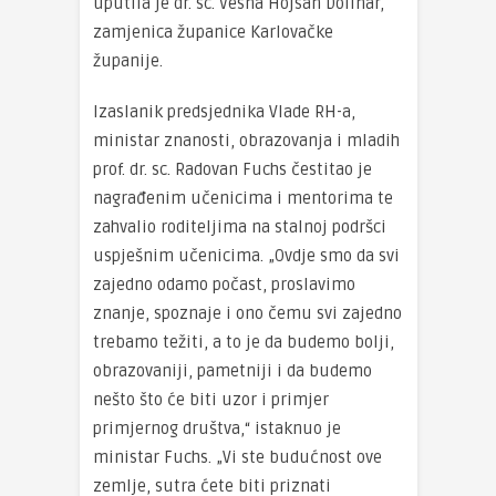
uputila je dr. sc. Vesna Hojsan Dolinar,
zamjenica županice Karlovačke
županije.
Izaslanik predsjednika Vlade RH-a,
ministar znanosti, obrazovanja i mladih
prof. dr. sc. Radovan Fuchs čestitao je
nagrađenim učenicima i mentorima te
zahvalio roditeljima na stalnoj podršci
uspješnim učenicima. „Ovdje smo da svi
zajedno odamo počast, proslavimo
znanje, spoznaje i ono čemu svi zajedno
trebamo težiti, a to je da budemo bolji,
obrazovaniji, pametniji i da budemo
nešto što će biti uzor i primjer
primjernog društva,“ istaknuo je
ministar Fuchs. „Vi ste budućnost ove
zemlje, sutra ćete biti priznati