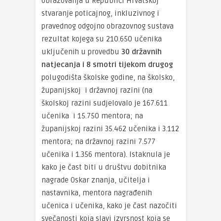
obrazovanja u Republici Hrvatskoj
stvaranje poticajnog, inkluzivnog i
pravednog odgojno obrazovnog sustava
rezultat kojega su 210.650 učenika
uključenih u provedbu
30 državnih
natjecanja i 8 smotri tijekom drugog
polugodišta školske godine, na školsko,
županijskoj i državnoj razini (na
školskoj razini sudjelovalo je 167.611
učenika i 15.750 mentora; na
županijskoj razini 35.462 učenika i 3.112
mentora; na državnoj razini 7.577
učenika i 1.356 mentora). Istaknula je
kako je čast biti u društvu dobitnika
nagrade Oskar znanja, učitelja i
nastavnika, mentora nagrađenih
učenica i učenika, kako je čast nazočiti
svečanosti koja slavi izvrsnost koja se