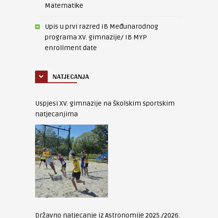
Matematike
Upis u prvi razred IB Međunarodnog
programa XV. gimnazije/ IB MYP
enrollment date
NATJECANJA
Uspjesi XV. gimnazije na školskim sportskim
natjecanjima
Državno natjecanje iz Astronomije 2025./2026.