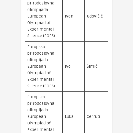
prirodoslovna
olimpijada
srebrna
European
Ivan
Udovičić
medalja
Olympiad of
Experimental
Science (EOES)
Europska
prirodoslovna
olimpijada
brončana
European
Ivo
Šimić
medalja
Olympiad of
Experimental
Science (EOES)
Europska
prirodoslovna
olimpijada
brončana
European
Luka
Cerruti
medalja
Olympiad of
Experimental