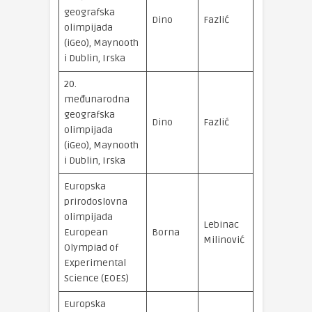
geografska
brončana
Dino
Fazlić
olimpijada
medalja
(iGeo), Maynooth
i Dublin, Irska
20.
međunarodna
geografska
Dino
Fazlić
treća nagr
olimpijada
(iGeo), Maynooth
i Dublin, Irska
Europska
prirodoslovna
olimpijada
Lebinac
srebrna
European
Borna
Milinović
medalja
Olympiad of
Experimental
Science (EOES)
Europska