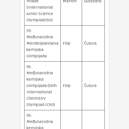
mlade
Márton
Guzsvány
medalja
(International
Junior Science
OlympiadIJSO)
59.
Međunarodna
brončana
Mendeljejevljeva
Filip
Čutura
medalja
kemijska
olimpijada
56.
Međunarodna
kemijska
brončana
olimpijada (56th
Filip
Čutura
medalja
International
Chemistry
Olympiad IChO)
56.
Međunarodna
kemijska