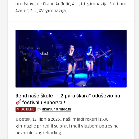
predstavljali: Frane Anđelić, 4. r., III. gimnazija, SplitJure
Azenić, 2. r., XV. gimnazija, ..
Bend naše škole – „2 para škara“ oduševio na
festivalu Superval!
MIOC BEND
by
dkanjuh@mioc.hr
U petak, 13. lipnja 2025., naši mladi rokeri iz XV.
gimnazije priredili su pravi mali glazbeni potres na
pozornici zagrebačkog ..