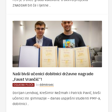
ZNADDAR bit će i ljetne ..
Naši bivši učenici dobitnici državne nagrade
„Faust Vrančić“!
OGLASNA PLOČA
by
ddmitrovic
Dorijan Lendvaj, Krešimir Nežmah i Patrick Pavić, bivši
učenici XV. gimnazije – danas uspješni studenti PMF-a,
dobitnici ..