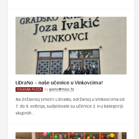
LiDraNo – naše učenice u Vinkovcima!
OGLASNA PLOČA
by
iperic@mioc.hr
Na Državnoj smotri LiDraNo, održanoj u Vinkovcima od
7. do 9. svibnja, sudjelovale su učenice 3. H u kategoriji
skupnih ..