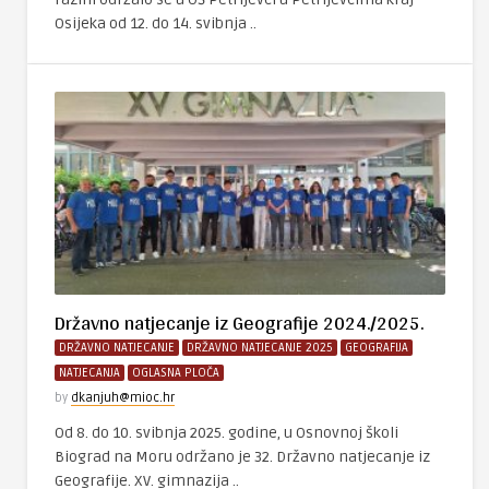
Osijeka od 12. do 14. svibnja ..
Državno natjecanje iz Geografije 2024./2025.
DRŽAVNO NATJECANJE
DRŽAVNO NATJECANJE 2025
GEOGRAFIJA
NATJECANJA
OGLASNA PLOČA
by
dkanjuh@mioc.hr
Od 8. do 10. svibnja 2025. godine, u Osnovnoj školi
Biograd na Moru održano je 32. Državno natjecanje iz
Geografije. XV. gimnazija ..