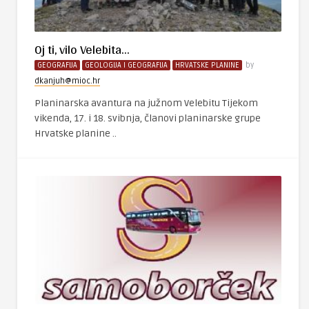
Oj ti, vilo Velebita…
GEOGRAFIJA
GEOLOGIJA I GEOGRAFIJA
HRVATSKE PLANINE
by
dkanjuh@mioc.hr
Planinarska avantura na južnom Velebitu Tijekom
vikenda, 17. i 18. svibnja, članovi planinarske grupe
Hrvatske planine ..