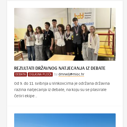
REZULTATI DRŽAVNOG NATJECANJA IZ DEBATE
DEBATA
OGLASNA PLOČA
by
dmrvelj@mioc.hr
Od 9. do 11. svibnja u Vinkovcima je održana državna
razina natjecanja iz debate, na koju su se plasirale
četiri ekipe ..