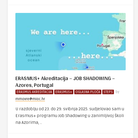
ERASMUS+ Akreditacija – JOB SHADOWING –
Azores, Portugal
ERASMUS AKREDITACIJA
ERASMUS+
OGLASNA PLOČA
STEPS
by
mmovre@mioc.hr
U razdoblju od 23. do 29. svibnja 2025. sudjelovao sam u
Erasmus+ programu Job Shadowing u zanimljivoj školi
na Azorima, ..