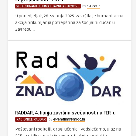
VOLONTIRANJE I HUMANITARNE AKTIVNOSTI
by
svucetic
U ponedjeljak, 26. svibnja 2025. završila je humanitarna
akcija prikupljanja potrepština za Socijalni dućan u
Zagrebu. ..
RADDAR, 4. lipnja završna svečanost na FER-u
RADIONICE RADDAR
by
ewendling@mioc.hr
Poštovani roditelji, dragi učenici, Podsjećamo, ulaz na
FER je s Ulice grada Vukovara. U okviru projekta