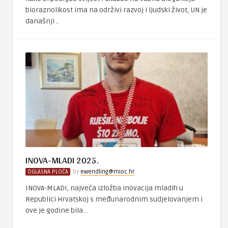
bioraznolikost ima na održivi razvoj i ljudski život, UN je
današnji ..
INOVA-MLADI 2025.
OGLASNA PLOČA
by
ewendling@mioc.hr
INOVA-MLADI, najveća izložba inovacija mladih u
Republici Hrvatskoj s međunarodnim sudjelovanjem i
ove je godine bila ..