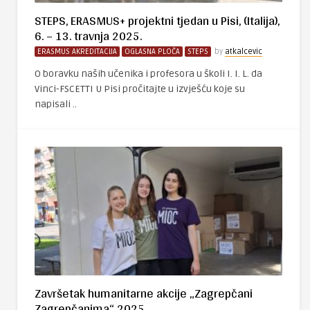
STEPS, ERASMUS+ projektni tjedan u Pisi, (Italija),
6. – 13. travnja 2025.
ERASMUS AKREDITACIJA
OGLASNA PLOČA
STEPS
by
atkalcevic
O boravku naših učenika i profesora u školi I. I. L. da
Vinci-FSCETTI U Pisi pročitajte u izvješću koje su
napisali ..
Završetak humanitarne akcije „Zagrepčani
Zagrepčanima“ 2025.