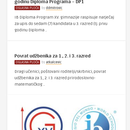
godinu Diploma Programa – DP1
OGLASNA PLOČA
by
ddmitrovic
IB Diploma Program XV. gimnazije raspisuje natječaj
za upis do sedam (7) kandidata u 3. razred (tj. prvu
godinu Diploma ..
Povrat udžbenika za 1., 2. i 3. razred
OGLASNA PLOČA
by
atkalcevic
Dragi učenici, poštovani roditelji/skrbnici, povrat
udžbenika za 1., 2. i 3. razred prirodoslovno-
matematičkog ..