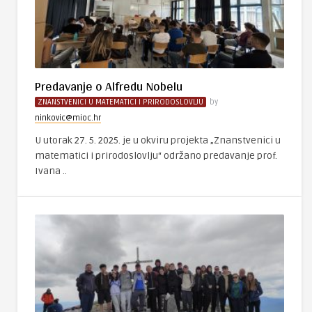
Predavanje o Alfredu Nobelu
ZNANSTVENICI U MATEMATICI I PRIRODOSLOVLJU
by
ninkovic@mioc.hr
U utorak 27. 5. 2025. je u okviru projekta „Znanstvenici u
matematici i prirodoslovlju“ održano predavanje prof.
Ivana ..