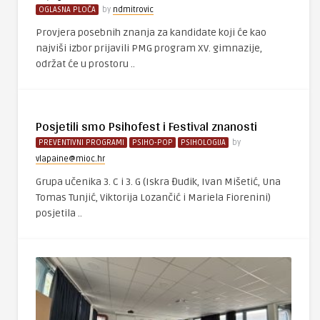
OGLASNA PLOČA
by
ndmitrovic
Provjera posebnih znanja za kandidate koji će kao
najviši izbor prijavili PMG program XV. gimnazije,
održat će u prostoru ..
Posjetili smo Psihofest i Festival znanosti
PREVENTIVNI PROGRAMI
PSIHO-POP
PSIHOLOGIJA
by
vlapaine@mioc.hr
Grupa učenika 3. C i 3. G (Iskra Đudik, Ivan Mišetić, Una
Tomas Tunjić, Viktorija Lozančić i Mariela Fiorenini)
posjetila ..