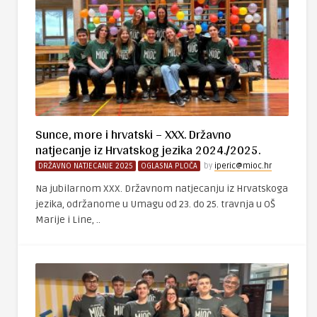
Sunce, more i hrvatski – XXX. Državno
natjecanje iz Hrvatskog jezika 2024./2025.
DRŽAVNO NATJECANJE 2025
OGLASNA PLOČA
by
iperic@mioc.hr
Na jubilarnom XXX. Državnom natjecanju iz Hrvatskoga
jezika, održanome u Umagu od 23. do 25. travnja u OŠ
Marije i Line, ..