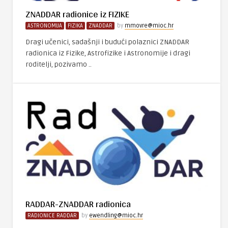
ZNADDAR radionice iz FIZIKE
ASTRONOMIJA
FIZIKA
ZNADDAR
by
mmovre@mioc.hr
Dragi učenici, sadašnji i budući polaznici ZNADDAR
radionica iz Fizike, Astrofizike i Astronomije i dragi
roditelji, pozivamo ..
RADDAR-ZNADDAR radionica
RADIONICE RADDAR
by
ewendling@mioc.hr