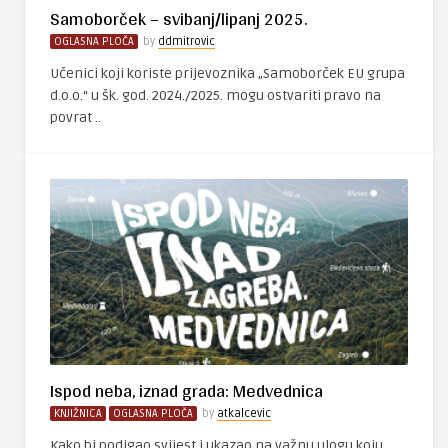
Samoborček – svibanj/lipanj 2025.
OGLASNA PLOČA
by
ddmitrovic
Učenici koji koriste prijevoznika „Samoborček EU grupa
d.o.o.“ u šk. god. 2024./2025. mogu ostvariti pravo na
povrat ..
Ispod neba, iznad grada: Medvednica
KNJIŽNICA
OGLASNA PLOČA
by
atkalcevic
Kako bi podigao svijest i ukazao na važnu ulogu koju