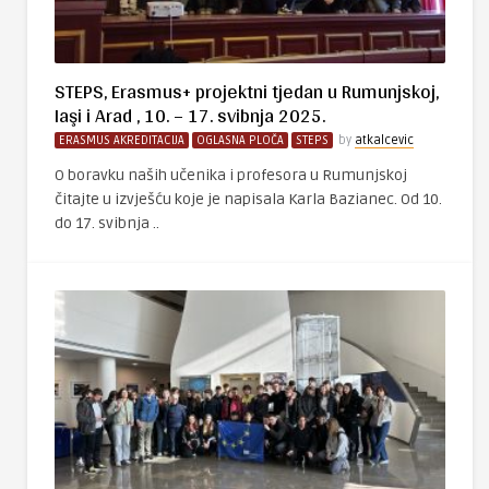
STEPS, Erasmus+ projektni tjedan u Rumunjskoj,
Iaşi i Arad , 10. – 17. svibnja 2025.
ERASMUS AKREDITACIJA
OGLASNA PLOČA
STEPS
by
atkalcevic
O boravku naših učenika i profesora u Rumunjskoj
čitajte u izvješću koje je napisala Karla Bazianec. Od 10.
do 17. svibnja ..