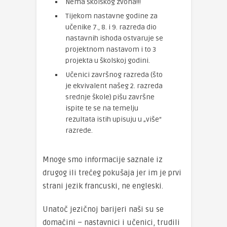
Nema školskog zvona!!!
Tijekom nastavne godine za
učenike 7., 8. i 9. razreda dio
nastavnih ishoda ostvaruje se
projektnom nastavom i to 3
projekta u školskoj godini.
Učenici završnog razreda (što
je ekvivalent našeg 2. razreda
srednje škole) pišu završne
ispite te se na temelju
rezultata istih upisuju u „više“
razrede.
Mnoge smo informacije saznale iz
drugog ili trećeg pokušaja jer im je prvi
strani jezik francuski, ne engleski.
Unatoč jezičnoj barijeri naši su se
domaćini – nastavnici i učenici, trudili