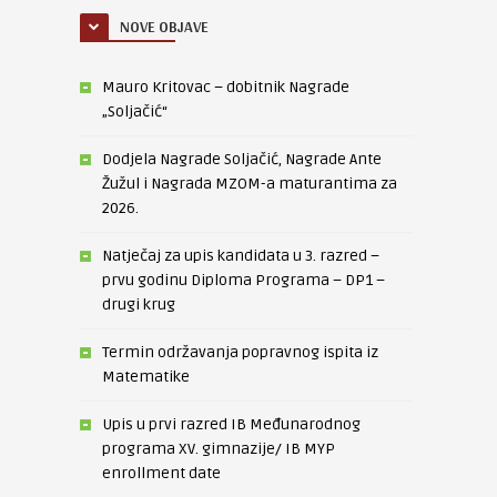
NOVE OBJAVE
Mauro Kritovac – dobitnik Nagrade
„Soljačić“
Dodjela Nagrade Soljačić, Nagrade Ante
Žužul i Nagrada MZOM-a maturantima za
2026.
Natječaj za upis kandidata u 3. razred –
prvu godinu Diploma Programa – DP1 –
drugi krug
Termin održavanja popravnog ispita iz
Matematike
Upis u prvi razred IB Međunarodnog
programa XV. gimnazije/ IB MYP
enrollment date