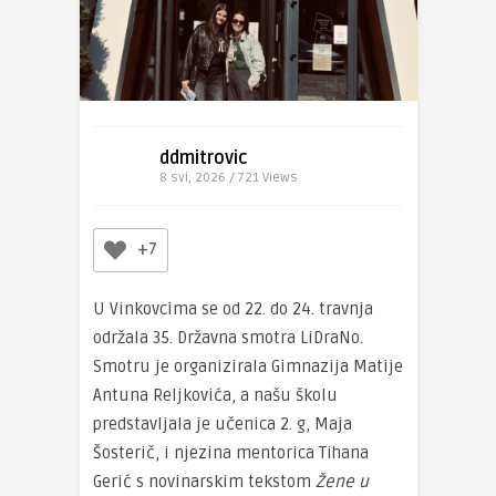
ddmitrovic
8 svi, 2026 / 721
Views
+7
U Vinkovcima se od 22. do 24. travnja
održala 35. Državna smotra LiDraNo.
Smotru je organizirala Gimnazija Matije
Antuna Reljkovića, a našu školu
predstavljala je učenica 2. g, Maja
Šosterič, i njezina mentorica Tihana
Gerić s novinarskim tekstom
Žene u