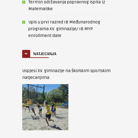
Termin održavanja popravnog ispita iz
Matematike
Upis u prvi razred IB Međunarodnog
programa XV. gimnazije/ IB MYP
enrollment date
NATJECANJA
Uspjesi XV. gimnazije na školskim sportskim
natjecanjima