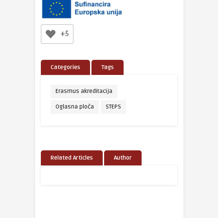
+5
Categories
Tags
Erasmus akreditacija
Oglasna ploča
STEPS
Related Articles
Author