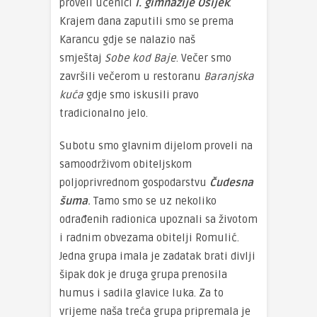
proveli učenici
I. gimnazije Osijek
.
Krajem dana zaputili smo se prema
Karancu gdje se nalazio naš
smještaj
Sobe kod Baje
. Večer smo
završili večerom u restoranu
Baranjska
kuća
gdje smo iskusili pravo
tradicionalno jelo.
Subotu smo glavnim dijelom proveli na
samoodrživom obiteljskom
poljoprivrednom gospodarstvu
Čudesna
šuma
.
Tamo smo se uz nekoliko
odrađenih radionica upoznali sa životom
i radnim obvezama obitelji Romulić.
Jedna grupa imala je zadatak brati divlji
šipak dok je druga grupa prenosila
humus i sadila glavice luka. Za to
vrijeme naša treća grupa pripremala je