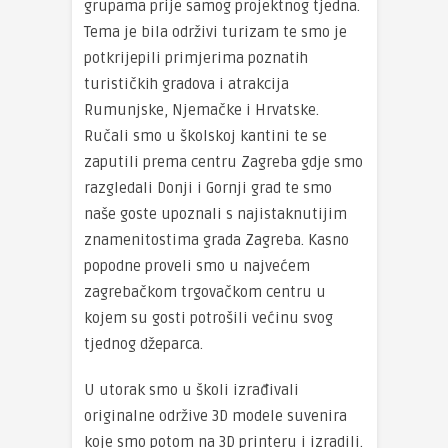
grupama prije samog projektnog tjedna.
Tema je bila održivi turizam te smo je
potkrijepili primjerima poznatih
turističkih gradova i atrakcija
Rumunjske, Njemačke i Hrvatske.
Ručali smo u školskoj kantini te se
zaputili prema centru Zagreba gdje smo
razgledali Donji i Gornji grad te smo
naše goste upoznali s najistaknutijim
znamenitostima grada Zagreba. Kasno
popodne proveli smo u najvećem
zagrebačkom trgovačkom centru u
kojem su gosti potrošili većinu svog
tjednog džeparca.
U utorak smo u školi izrađivali
originalne održive 3D modele suvenira
koje smo potom na 3D printeru i izradili.