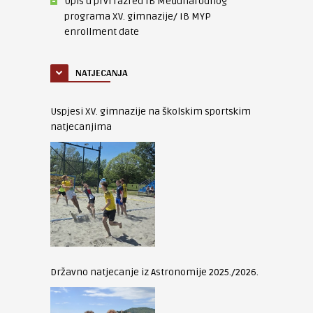
Upis u prvi razred IB Međunarodnog
programa XV. gimnazije/ IB MYP
enrollment date
NATJECANJA
Uspjesi XV. gimnazije na školskim sportskim
natjecanjima
Državno natjecanje iz Astronomije 2025./2026.