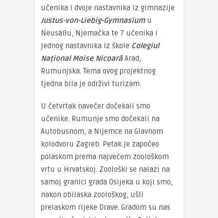
učenika i dvoje nastavnika iz gimnazije
Justus-von-Liebig-Gymnasium
u
Neusäßu, Njemačka te 7 učenika i
jednog nastavnika iz škole
Colegiul
Național Moise Nicoară
Arad,
Rumunjska. Tema ovog projektnog
tjedna bila je održivi turizam.
U četvrtak navečer dočekali smo
učenike. Rumunje smo dočekali na
Autobusnom, a Nijemce na Glavnom
kolodvoru Zagreb. Petak je započeo
polaskom prema najvećem zoološkom
vrtu u Hrvatskoj. Zoološki se nalazi na
samoj granici grada Osijeka u koji smo,
nakon obilaska zoološkog, ušli
prelaskom rijeke Drave. Gradom su nas