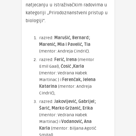
natjecanju u istraživačkim radovima u
kategoriji „Prirodoznanstveni pristup u
biologiji“.
razred:
Marušić, Bernard;
Marenić, Mia i Pavelić, Tia
(mentor: Andreja Cindrić).
razred:
Ferić, Irena
(mentor
Emil Gaal),
Ćosić ,Karla
(mentor: Vedrana Habek
Martinac ) i
Ferenčak, Jelena
Katarina
(mentor: Andreja
Cindrić),
razred:
Jakovljević, Gabrijel;
Šarić, Marko
Gržanić, Erika
(mentor: Vedrana Habek
Martinac) i
Vodanović, Ana
Karla
(mentor: Biljana Agotić
Smital),