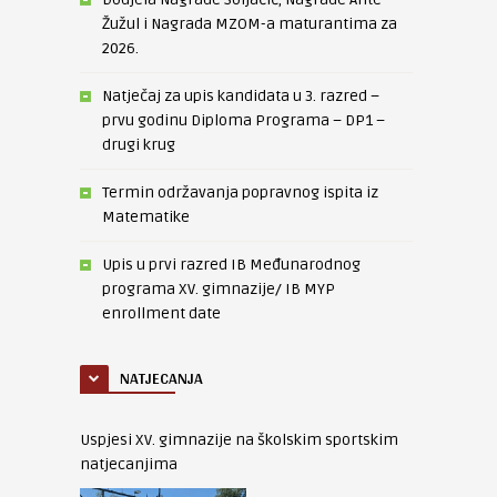
Žužul i Nagrada MZOM-a maturantima za
2026.
Natječaj za upis kandidata u 3. razred –
prvu godinu Diploma Programa – DP1 –
drugi krug
Termin održavanja popravnog ispita iz
Matematike
Upis u prvi razred IB Međunarodnog
programa XV. gimnazije/ IB MYP
enrollment date
NATJECANJA
Uspjesi XV. gimnazije na školskim sportskim
natjecanjima