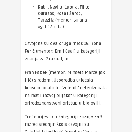
Rubil, Nevija; Čutura, Filip;
Đurasek, Roza i Šarec,
Terezija
(mentor: Biljana
Agotić Smital).
Osvojena su
dva druga mjesta
:
Irena
Ferić
(mentor: Emil Gaal) u kategoriji
znanje za 2.razred, te
Fran Fabek
(mentor: Mihaela Marceljak
Ilić) s radom „Usporedba utjecaja
konvencionalnih i ‘zelenih’ deterdženata
na rast i razvoj biljaka“ u kategoriji
prirodoznanstveni pristup u biologiji.
Treće mjesto
u kategoriji znanja za 3.
razred srednjih škola osvojili su:
Gabrijel Jakovljević (mentor: Vedrana