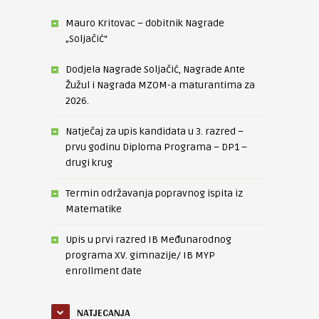
Mauro Kritovac – dobitnik Nagrade
„Soljačić“
Dodjela Nagrade Soljačić, Nagrade Ante
Žužul i Nagrada MZOM-a maturantima za
2026.
Natječaj za upis kandidata u 3. razred –
prvu godinu Diploma Programa – DP1 –
drugi krug
Termin održavanja popravnog ispita iz
Matematike
Upis u prvi razred IB Međunarodnog
programa XV. gimnazije/ IB MYP
enrollment date
NATJECANJA