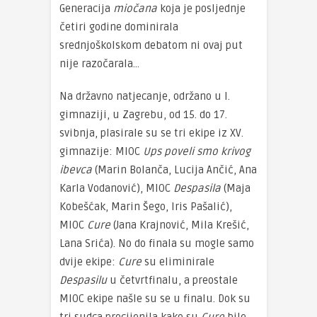
Generacija
miočana
koja je posljednje
četiri godine dominirala
srednjoškolskom debatom ni ovaj put
nije razočarala…
Na državno natjecanje, održano u I.
gimnaziji, u Zagrebu, od 15. do 17.
svibnja, plasirale su se tri ekipe iz XV.
gimnazije: MIOC
Ups poveli smo krivog
ibevca
(Marin Bolanča, Lucija Ančić, Ana
Karla Vodanović), MIOC
Despasila
(Maja
Kobešćak, Marin Šego, Iris Pašalić),
MIOC
Cure
(Jana Krajnović, Mila Krešić,
Lana Srića). No do finala su mogle samo
dvije ekipe:
Cure
su eliminirale
Despasilu
u četvrtfinalu, a preostale
MIOC ekipe našle su se u finalu. Dok su