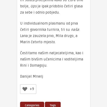
tri sudca procijenila kako su
Cure
bile
bolje,
Ups
je ipak pridobio četiri glasa
za sebe i odnio pobjedu.
U individualnom plasmanu od prva
četiri govornika turnira, tri su
naša
:
Lana je zauzela prvo, Mila drugo, a
Marin četvrto mjesto.
Čestitamo našim natjecateljima, kao i
našim bivšim učenicima i voditeljima
Rini i Domagoju.
Danijel Mrvelj
+9
Categories
Tags