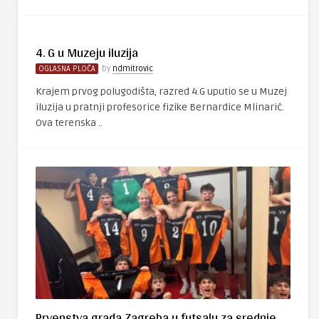
4. G u Muzeju iluzija
OGLASNA PLOČA
by
ndmitrovic
Krajem prvog polugodišta, razred 4.G uputio se u Muzej
iluzija u pratnji profesorice fizike Bernardice Mlinarić.
Ova terenska ..
Prvenstva grada Zagreba u futsalu za srednje