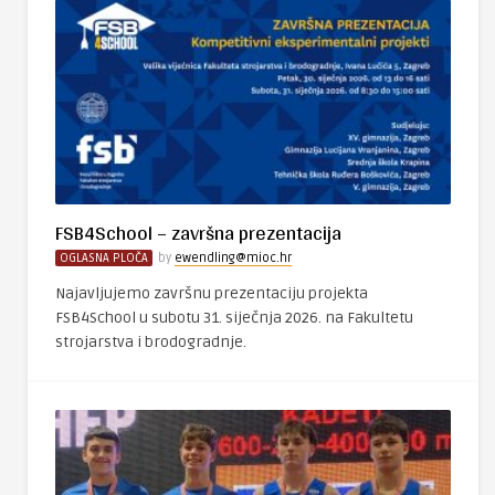
FSB4School – završna prezentacija
OGLASNA PLOČA
by
ewendling@mioc.hr
Najavljujemo završnu prezentaciju projekta
FSB4School u subotu 31. siječnja 2026. na Fakultetu
strojarstva i brodogradnje.