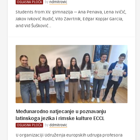
OGLASNA PLOČA
by
ndmitrovic
Students from XV. gimnazija — Ana Penava, Lena Ivičić,
Jakov Ivković Rudić, Vito Zavrtnik, Edgar Kopjar Garcia,
and Vid Šušković ..
Međunarodno natjecanje u poznavanju
latinskoga jezika i rimske kulture ECCL
OGLASNA PLOČA
by
ddmitrovic
U organizaciji Udruženja europskih udruga profesora