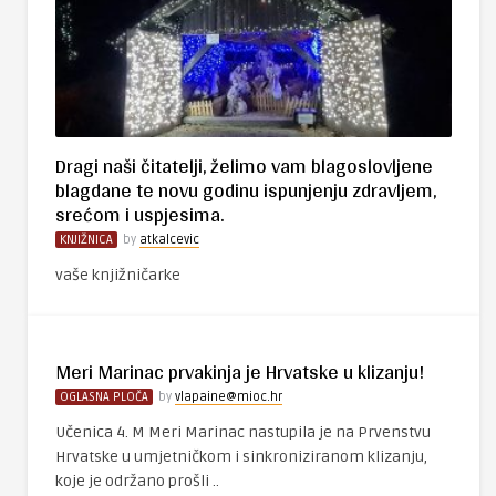
Dragi naši čitatelji, želimo vam blagoslovljene
blagdane te novu godinu ispunjenju zdravljem,
srećom i uspjesima.
KNJIŽNICA
by
atkalcevic
vaše knjižničarke
Meri Marinac prvakinja je Hrvatske u klizanju!
OGLASNA PLOČA
by
vlapaine@mioc.hr
Učenica 4. M Meri Marinac nastupila je na Prvenstvu
Hrvatske u umjetničkom i sinkroniziranom klizanju,
koje je održano prošli ..