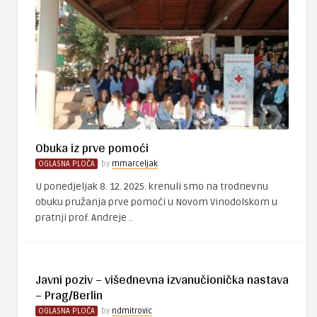
Obuka iz prve pomoći
OGLASNA PLOČA
by
mmarceljak
U ponedjeljak 8. 12. 2025. krenuli smo na trodnevnu
obuku pružanja prve pomoći u Novom Vinodolskom u
pratnji prof. Andreje ..
Javni poziv – višednevna izvanučionička nastava
– Prag/Berlin
OGLASNA PLOČA
by
ndmitrovic