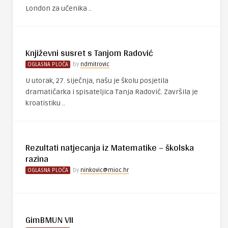
London za učenika ..
Književni susret s Tanjom Radović
OGLASNA PLOČA
by
ndmitrovic
U utorak, 27. siječnja, našu je školu posjetila
dramatičarka i spisateljica Tanja Radović. Završila je
kroatistiku ..
Rezultati natjecanja iz Matematike – školska
razina
OGLASNA PLOČA
by
ninkovic@mioc.hr
GimBMUN VII