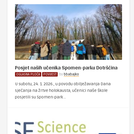
Posjet naših učenika Spomen-parku Dotršćina
OGLASNA PLOČA
POVIJEST
by
bbabajko
U subotu, 24. 1. 2026., u povodu obilježavanja Dana
sjećanja na žrtve holokausta, učenici naše škole
posjetili su Spomen-park ..