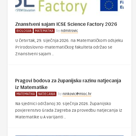
Znanstveni sajam ICSE Science Factory 2026
BIOLOGIJA
MATEMATIKA
by
ndmitrovic
U četvrtak, 29. siječnja 2026. na Matematičkom odsjeku
Prirodoslovno-matematičkog fakulteta održao se
Znanstveni sajam ..
Pragovi bodova za županijsku razinu natjecanja
iz Matematike
MATEMATIKA
NATJECANJA
by
ninkovic@mioc.hr
Na sjednici održanoj 30. siječnja 2026. županijsko
povjerenstvo Grada Zagreba za provedbu natjecanja iz
Matematike u A varijanti ..