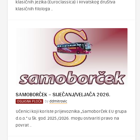
klasičnih jezika (Euroclassica) i Hrvatskog društva
klasičnih filologa ..
SAMOBORČEK – SIJEČANJ/VELJAČA 2026.
OGLASNA PLOČA
by
ddmitrovic
Učenici koji koriste prijevoznika „Samoborček EU grupa
d.o.o.“ u šk. god. 2025./2026. mogu ostvariti pravo na
povrat ..