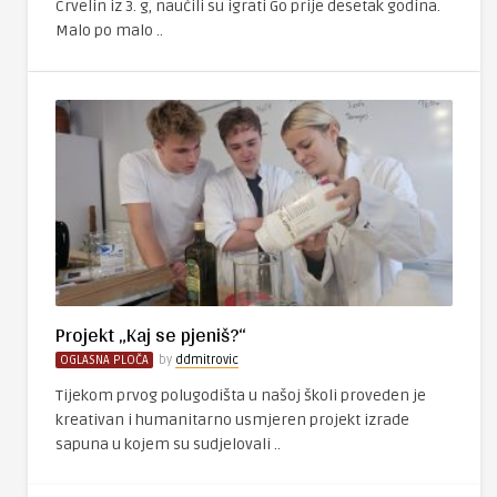
Crvelin iz 3. g, naučili su igrati Go prije desetak godina.
Malo po malo ..
Projekt „Kaj se pjeniš?“
OGLASNA PLOČA
by
ddmitrovic
Tijekom prvog polugodišta u našoj školi proveden je
kreativan i humanitarno usmjeren projekt izrade
sapuna u kojem su sudjelovali ..