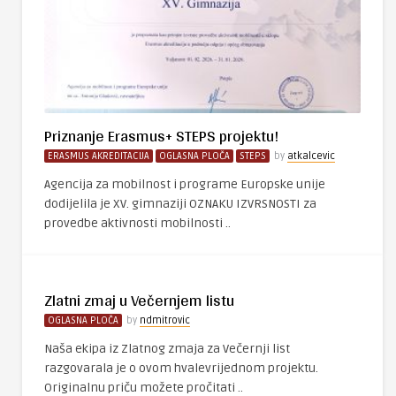
Priznanje Erasmus+ STEPS projektu!
ERASMUS AKREDITACIJA
OGLASNA PLOČA
STEPS
by
atkalcevic
Agencija za mobilnost i programe Europske unije
dodijelila je XV. gimnaziji OZNAKU IZVRSNOSTI za
provedbe aktivnosti mobilnosti ..
Zlatni zmaj u Večernjem listu
OGLASNA PLOČA
by
ndmitrovic
Naša ekipa iz Zlatnog zmaja za Večernji list
razgovarala je o ovom hvalevrijednom projektu.
Originalnu priču možete pročitati ..