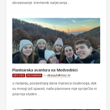
obrazovanje. Vremenik natjecanja ..
Planinarska avantura na Medvednici
GEO-EKO
GEOGRAFIJA
by
dkanjuh@mioc.hr
U nedjelju, posljednjeg dana mjeseca studenoga, dok
su mnogi još spavali, naše planinare nije spriječila ni
jutarnja studen. ..