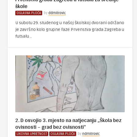
škole
OGLASNA PLOČA
by
ddmitrovic
U subotu 29. studenog u našoj školskoj dvorani održano
je završno kolo grupne faze Prvenstva grada Zagreba u
futsalu ..
2. D osvojio 3. mjesto na natjecanju „Škola bez
ovisnosti – grad bez ovisnosti“
LIKOVNA UMJETNOST
OGLASNA PLOČA
by
ndmitrovic