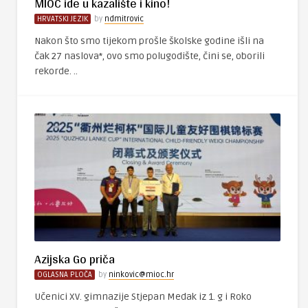
MIOC ide u kazalište i kino!
HRVATSKI JEZIK
by
ndmitrovic
Nakon što smo tijekom prošle školske godine išli na
čak 27 naslova*, ovo smo polugodište, čini se, oborili
rekorde. ..
Azijska Go priča
OGLASNA PLOČA
by
ninkovic@mioc.hr
Učenici XV. gimnazije Stjepan Medak iz 1. g i Roko