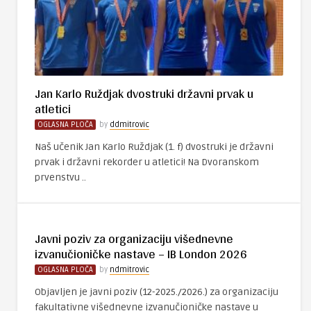
Jan Karlo Ruždjak dvostruki državni prvak u
atletici
OGLASNA PLOČA
by
ddmitrovic
Naš učenik Jan Karlo Ruždjak (1. f) dvostruki je državni
prvak i državni rekorder u atletici! Na Dvoranskom
prvenstvu ..
Javni poziv za organizaciju višednevne
izvanučioničke nastave – IB London 2026
OGLASNA PLOČA
by
ndmitrovic
Objavljen je javni poziv (12-2025./2026.) za organizaciju
fakultativne višednevne izvanučioničke nastave u