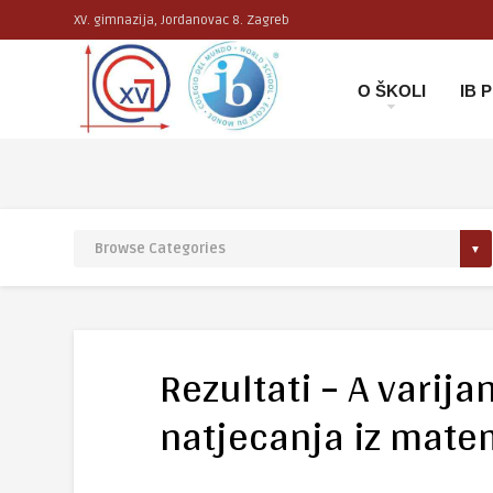
XV. gimnazija, Jordanovac 8. Zagreb
O ŠKOLI
IB
Rezultati – A varija
natjecanja iz matem