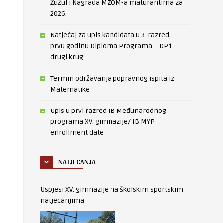
Žužul i Nagrada MZOM-a maturantima za
2026.
Natječaj za upis kandidata u 3. razred –
prvu godinu Diploma Programa – DP1 –
drugi krug
Termin održavanja popravnog ispita iz
Matematike
Upis u prvi razred IB Međunarodnog
programa XV. gimnazije/ IB MYP
enrollment date
NATJECANJA
Uspjesi XV. gimnazije na školskim sportskim
natjecanjima