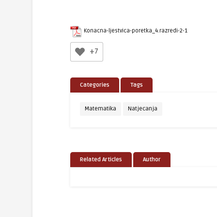
Konacna-ljestvica-poretka_4.razredi-2-1
+7
Categories
Tags
Matematika
Natjecanja
Related Articles
Author