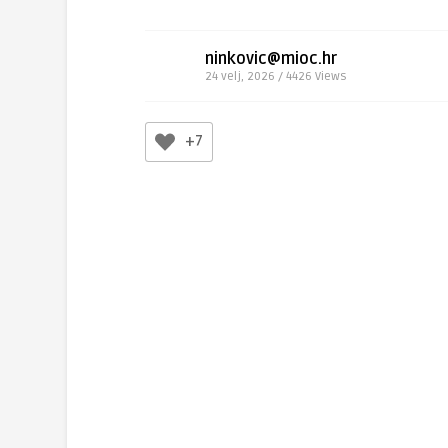
ninkovic@mioc.hr
24 velj, 2026 / 4426
Views
+7