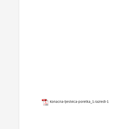
Konacna-ljestvica-poretka_1.razredi-1