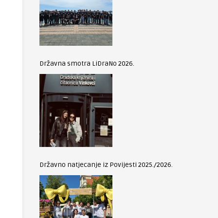
Državna smotra LiDraNo 2026.
Državno natjecanje iz Povijesti 2025./2026.