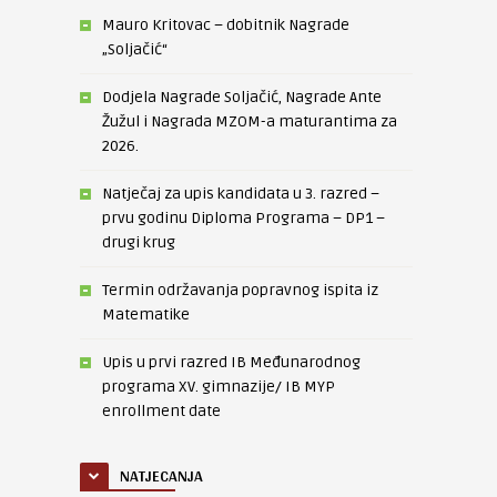
Mauro Kritovac – dobitnik Nagrade
„Soljačić“
Dodjela Nagrade Soljačić, Nagrade Ante
Žužul i Nagrada MZOM-a maturantima za
2026.
Natječaj za upis kandidata u 3. razred –
prvu godinu Diploma Programa – DP1 –
drugi krug
Termin održavanja popravnog ispita iz
Matematike
Upis u prvi razred IB Međunarodnog
programa XV. gimnazije/ IB MYP
enrollment date
NATJECANJA