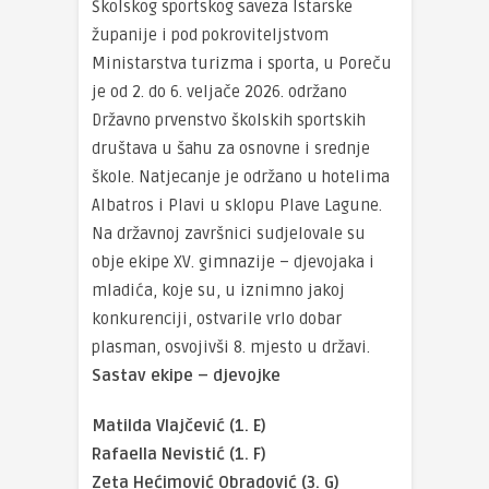
Školskog sportskog saveza Istarske
županije i pod pokroviteljstvom
Ministarstva turizma i sporta, u Poreču
je od 2. do 6. veljače 2026. održano
Državno prvenstvo školskih sportskih
društava u šahu za osnovne i srednje
škole. Natjecanje je održano u hotelima
Albatros i Plavi u sklopu Plave Lagune.
Na državnoj završnici sudjelovale su
obje ekipe XV. gimnazije – djevojaka i
mladića, koje su, u iznimno jakoj
konkurenciji, ostvarile vrlo dobar
plasman, osvojivši 8. mjesto u državi.
Sastav ekipe – djevojke
Matilda Vlajčević (1. E)
Rafaella Nevistić (1. F)
Zeta Hećimović Obradović (3. G)