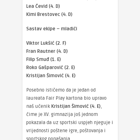
Lea Ćevid (4. D)
Kimi Brestovec (4. D)
Sastav ekipe – mladići
Viktor Lukšić (2. F)
Fran Rautner (4. D)
Filip Smuđ (1. E)
Roko Gašparović (2. E)
Kristijan Šimović (4. E)
Posebno ističemo da je jedan od
laureata Fair Play kartona bio upravo
naš učenik
Kristijan Šimović (4. E)
,
čime je XV. gimnazija još jednom
pokazala da uz sportski uspjeh njeguje i
vrijednosti poštene igre, poštovanja i
sportskog ponašanja.