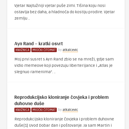
Vjetar Najtužniji vjetar puše zimi. Tišina koju nosi
ostavlja bez daha, a hladnoća do kostiju prodire. Vjetar
zemlju ..
Ayn Rand – kratki osvrt
KNJIŽNICA
MIOČKI ČITOMAT
by
atkalcevic
Moj prvi susret s Ayn Rand zbio se na mreži, gdje sam
vidio memeove koji povezuju liberterijance i „Atlas je
slegnuo ramenima“. ..
Reprodukcijsko kloniranje čovjeka i problem
duhovne duše
KNJIŽNICA
MIOČKI ČITOMAT
by
atkalcevic
Reprodukcijsko kloniranje čovjeka i problem duhovne
duše[1] Uvod Dobar dan i poštovanje. Ja sam Martin i