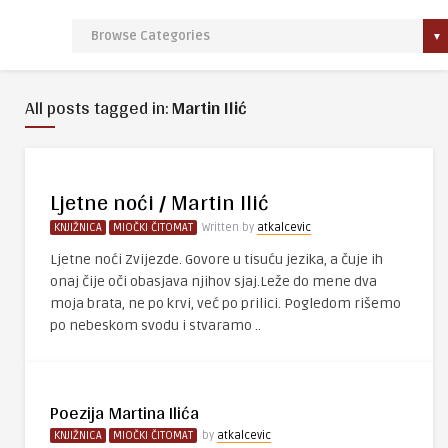
All posts tagged in:
Martin Ilić
Ljetne noći / Martin Ilić
KNJIŽNICA
MIOČKI ČITOMAT
Written by
atkalcevic
Ljetne noći Zvijezde. Govore u tisuću jezika, a čuje ih
onaj čije oči obasjava njihov sjaj.Leže do mene dva
moja brata, ne po krvi, već po prilici. Pogledom rišemo
po nebeskom svodu i stvaramo ..
Poezija Martina Ilića
KNJIŽNICA
MIOČKI ČITOMAT
by
atkalcevic