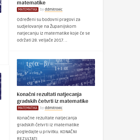
matematike
MATEMATIKA
by
ddmitrovic
Određeni su bodovni pragovi za
sudjelovanje na Županijskom
natjecanju iz matematike koje će se
s
održati 28. veljače 2017. ..
Konačni rezultati natjecanja
gradskih četvrti iz matematike
MATEMATIKA
by
ddmitrovic
Konačne rezultate natjecanja
gradskih četvrti iz matematike
pogledajte u privitku. KONAČNI
REZULTATI