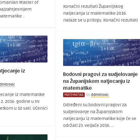
Romanian Master of
Konačni rezultati Županijskog
najzahtjevnijem
natjecanja iz matematike 2016.
matematike ..
nalaze se u prilogu. Konačni rezultati
tjecanje iz
Bodovni pragovi za sudjelovanje
na Županijskom natjecanju iz
dmitrovic
matematike
jecanje iz matematike
MATEMATIKA
by
ddmitrovic
 2. 2016. godine u XV.
Određeni su bodovni pragovi za
etkom u 10 sati. Učenici
sudjelovanje na Županijskom
natjecanju iz matematike koje će se
održati 23. veljače 2016. ..