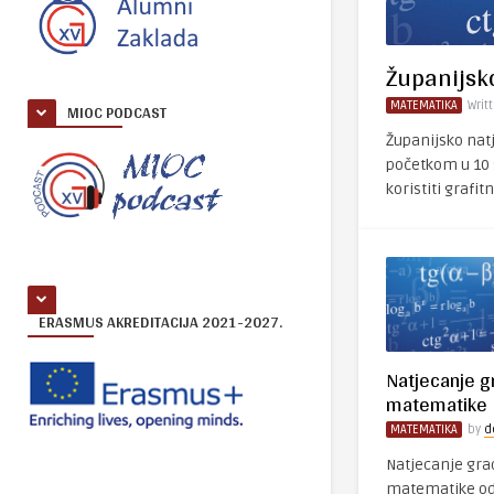
Županijsk
MIOC PODCAST
MATEMATIKA
Writ
Županijsko natj
početkom u 10 s
koristiti grafitn
ERASMUS AKREDITACIJA 2021-2027.
Natjecanje gr
matematike
MATEMATIKA
by
d
Natjecanje grad
matematike održ