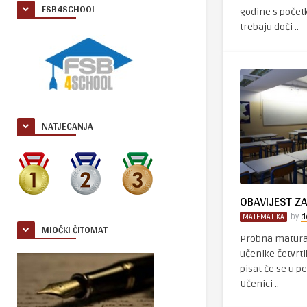
FSB4SCHOOL
godine s početk
trebaju doći ..
NATJECANJA
OBAVIJEST Z
MATEMATIKA
by
d
MIOČKI ČITOMAT
Probna matura
učenike četvrti
pisat će se u pe
Učenici ..