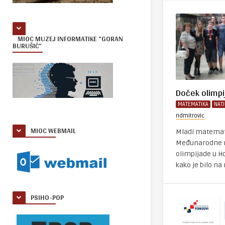
MIOC MUZEJ INFORMATIKE “GORAN
BURUŠIĆ”
Doček olimp
MATEMATIKA
NAT
ndmitrovic
MIOC WEBMAIL
Mladi matematič
Međunarodne 
olimpijade u H
kako je bilo na 
PSIHO-POP