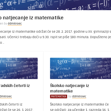
o natjecanje iz matematike
ten by
ddmitrovic
ecanje iz matematike održat će se 28. 2. 2017. godine u XV. gimnaziji 
ati. Učenici trebaju doći u 9.30. Ispit se piše 180 minuta. Dopušteno je
u ..
adskih četvrti iz
Školsko natjecanje iz
matematike
dmitrovic
MATEMATIKA
by
ddmitrovic
skih četvrti iz
Školsko natjecanje iz matematike će
at će se 26. 1. 2017.
se održati: za učenike 1. razreda 16. 1.