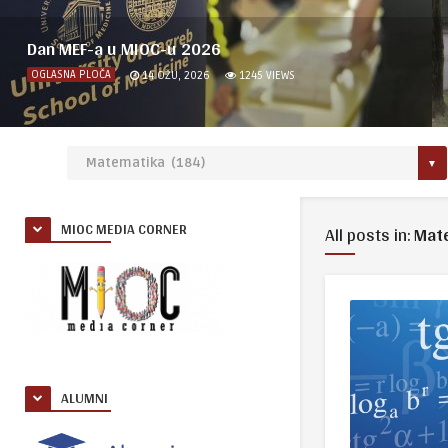
Dan MEF-a u MIOC-u 2026
OGLASNA PLOČA
14 OŽU, 2026
1245
VIEWS
MIOC MEDIA CORNER
All posts in:
Mat
ALUMNI