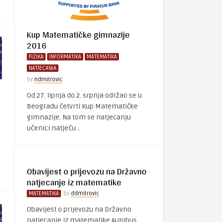
Kup Matematičke gimnazije
2016
FIZIKA
INFORMATIKA
MATEMATIKA
NATJECANJA
by
ndmitrovic
Od 27. lipnja do 2. srpnja održao se u
Beogradu četvrti Kup Matematičke
gimnazije. Na tom se natjecanju
učenici natječu ..
Obavijest o prijevozu na Državno
natjecanje iz matematike
MATEMATIKA
by
ddmitrovic
Obavijest o prijevozu na Državno
natjecanje iz matematike Autobus