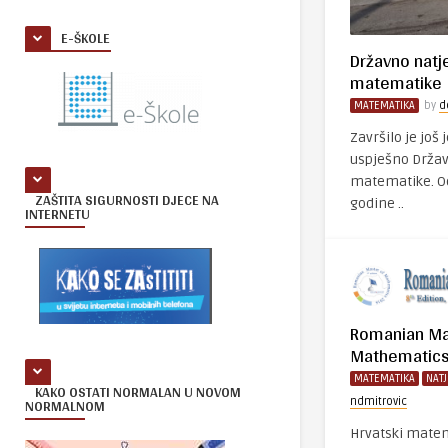
E-ŠKOLE
Državno natj
matematike
MATEMATIKA
by
d
Završilo je još 
uspješno Držav
matematike. Od 
ZAŠTITA SIGURNOSTI DJECE NA
godine ..
INTERNETU
Romanian Ma
Mathematic
MATEMATIKA
NAT
KAKO OSTATI NORMALAN U NOVOM
NORMALNOM
ndmitrovic
Hrvatski matem