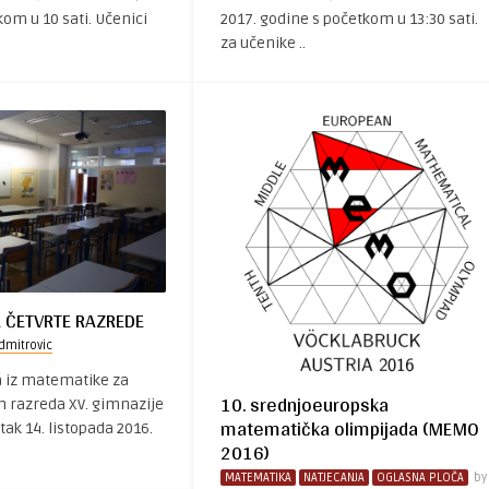
om u 10 sati. Učenici
2017. godine s početkom u 13:30 sati.
za učenike ..
A ČETVRTE RAZREDE
dmitrovic
 iz matematike za
10. srednjoeuropska
h razreda XV. gimnazije
matematička olimpijada (MEMO
tak 14. listopada 2016.
2016)
MATEMATIKA
NATJECANJA
OGLASNA PLOČA
by