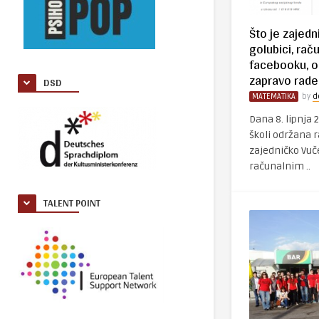
Što je zajed
golubici, rač
facebooku, o
zapravo rade
DSD
MATEMATIKA
by
d
Dana 8. lipnja 
školi održana r
zajedničko Vuče
računalnim ..
TALENT POINT