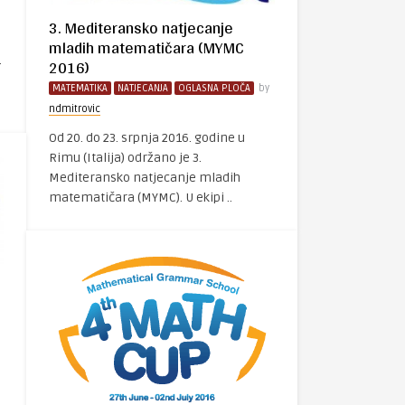
3. Mediteransko natjecanje
mladih matematičara (MYMC
2016)
.
MATEMATIKA
NATJECANJA
OGLASNA PLOČA
by
ndmitrovic
Od 20. do 23. srpnja 2016. godine u
Rimu (Italija) održano je 3.
Mediteransko natjecanje mladih
matematičara (MYMC). U ekipi ..