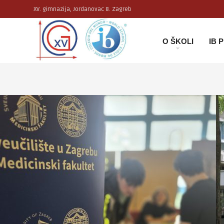
XV. gimnazija, Jordanovac 8. Zagreb
O ŠKOLI
IB