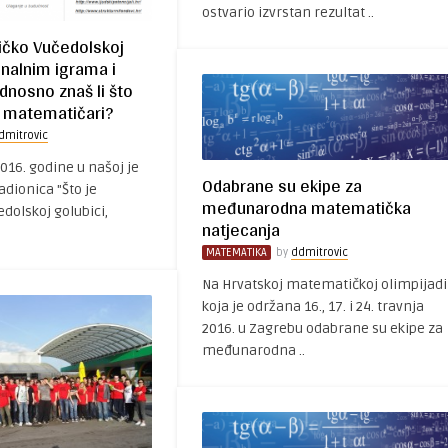
ostvario izvrstan rezultat ..
ničko Vučedolskoj
unalnim igrama i
dnosno znaš li što
 matematičari?
dmitrovic
2016. godine u našoj je
Odabrane su ekipe za
adionica "Što je
međunarodna matematička
dolskoj golubici,
natjecanja
MATEMATIKA
by
ddmitrovic
Na Hrvatskoj matematičkoj olimpijadi
koja je održana 16., 17. i 24. travnja
2016. u Zagrebu odabrane su ekipe za
međunarodna ..