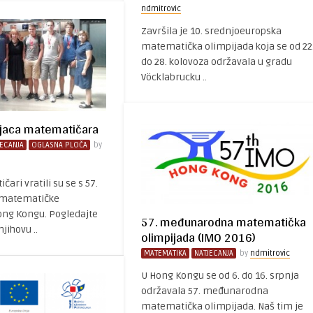
ndmitrovic
Završila je 10. srednjoeuropska
matematička olimpijada koja se od 22
do 28. kolovoza održavala u gradu
Vöcklabrucku ..
ijaca matematičara
JECANJA
OGLASNA PLOČA
by
ari vratili su se s 57.
matematičke
ong Kongu. Pogledajte
57. međunarodna matematička
njihovu ..
olimpijada (IMO 2016)
MATEMATIKA
NATJECANJA
by
ndmitrovic
U Hong Kongu se od 6. do 16. srpnja
održavala 57. međunarodna
matematička olimpijada. Naš tim je