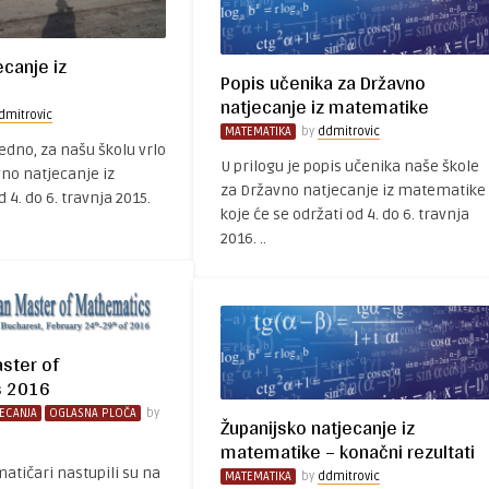
ecanje iz
Popis učenika za Državno
natjecanje iz matematike
dmitrovic
MATEMATIKA
by
ddmitrovic
jedno, za našu školu vrlo
U prilogu je popis učenika naše škole
no natjecanje iz
za Državno natjecanje iz matematike
4. do 6. travnja 2015.
koje će se održati od 4. do 6. travnja
2016. ..
ster of
s 2016
JECANJA
OGLASNA PLOČA
by
Županijsko natjecanje iz
matematike – konačni rezultati
atičari nastupili su na
MATEMATIKA
by
ddmitrovic