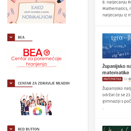
8. natjecanju 
Mathematics, 
natjecanju iz 
BEA
Županijsko na
matematike
MATEMATIKA
by
d
CENTAR ZA ZDRAVLJE MLADIH
Županijsko nat
održat će se 23.
gimnaziji s poč
..
RED BUTTON